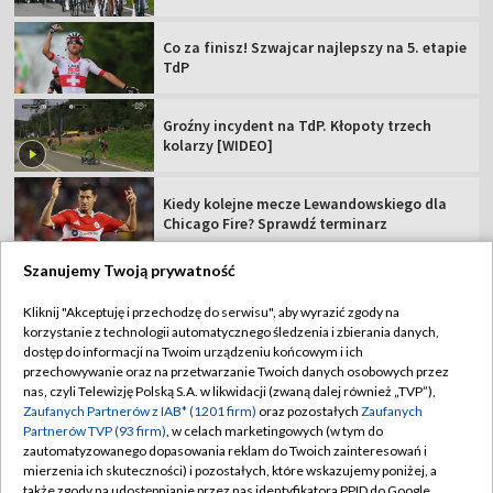
Co za finisz! Szwajcar najlepszy na 5. etapie
TdP
Groźny incydent na TdP. Kłopoty trzech
kolarzy [WIDEO]
Kiedy kolejne mecze Lewandowskiego dla
Chicago Fire? Sprawdź terminarz
Szanujemy Twoją prywatność
Kliknij "Akceptuję i przechodzę do serwisu", aby wyrazić zgody na
korzystanie z technologii automatycznego śledzenia i zbierania danych,
TVP
dostęp do informacji na Twoim urządzeniu końcowym i ich
przechowywanie oraz na przetwarzanie Twoich danych osobowych przez
Abonament TVP
Regulamin TVP
nas, czyli Telewizję Polską S.A. w likwidacji (zwaną dalej również „TVP”),
Polityka prywatności
Sklep TVP
Zaufanych Partnerów z IAB* (1201 firm)
oraz pozostałych
Zaufanych
Partnerów TVP (93 firm)
, w celach marketingowych (w tym do
Biuro Reklamy
Moje zgody
zautomatyzowanego dopasowania reklam do Twoich zainteresowań i
mierzenia ich skuteczności) i pozostałych, które wskazujemy poniżej, a
Oferta Handlowa
Biuro reklamy
także zgody na udostępnianie przez nas identyfikatora PPID do Google.