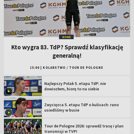
NOWE
Kto wygra 83. TdP? Sprawdź klasyfikację
generalną!
15:00
|
KOLARSTWO
/
TOUR DE POLOGNE
Najlepszy Polak 5. etapu TdP: nie
dowiozłem, biorę to na siebie
Zwycięzca 5. etapu TdP o kulisach: rano
usiedliśmy w busie
Tour de Pologne 2026: sprawdź trasę i plan
transmisji w TVP!