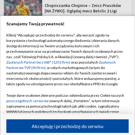
Chojniczanka Chojnice – Znicz Pruszków
[NA ŻYWO]. Oglądaj mecz Betclic 2 Ligi
Szanujemy Twoją prywatność
Kliknij "Akceptuję i przechodzę do serwisu", aby wyrazić zgody na
korzystanie z technologii automatycznego śledzenia i zbierania danych,
TVP
dostęp do informacji na Twoim urządzeniu końcowym i ich
przechowywanie oraz na przetwarzanie Twoich danych osobowych przez
Abonament TVP
Regulamin TVP
nas, czyli Telewizję Polską S.A. w likwidacji (zwaną dalej również „TVP”),
Polityka prywatności
Sklep TVP
Zaufanych Partnerów z IAB* (1201 firm)
oraz pozostałych
Zaufanych
Partnerów TVP (93 firm)
, w celach marketingowych (w tym do
Biuro Reklamy
Moje zgody
zautomatyzowanego dopasowania reklam do Twoich zainteresowań i
mierzenia ich skuteczności) i pozostałych, które wskazujemy poniżej, a
Oferta Handlowa
Biuro reklamy
także zgody na udostępnianie przez nas identyfikatora PPID do Google.
Telegazeta ogłoszenia
Kontakt
Twoje dane osobowe zbierane podczas odwiedzania przez Ciebie naszych
Emisja w TVP
poszczególnych serwisów
zwanych dalej „Portalem”, w tym informacje
zapisywane za pomocą technologii takich jak: pliki cookie, sygnalizatory
Kanały
Rada Programowa
WWW lub innych podobnych technologii umożliwiających świadczenie
dopasowanych i bezpiecznych usług, personalizację treści oraz reklam,
Ogłoszenia przetargowe
udostępnianie funkcji mediów społecznościowych oraz analizowanie
©2026 Telewizja Polska Spółka Akcyjna w likwidacji
Akceptuję i przechodzę do serwisu
ruchu w Internecie.
Akademia Telewizyjna