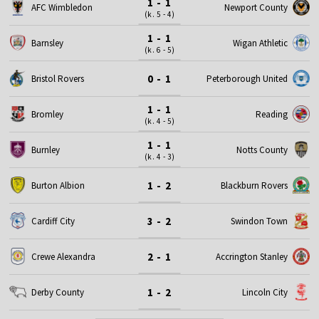
1 - 1
AFC Wimbledon
Newport County
(k. 5 - 4)
1 - 1
Barnsley
Wigan Athletic
(k. 6 - 5)
0 - 1
Bristol Rovers
Peterborough United
1 - 1
Bromley
Reading
(k. 4 - 5)
1 - 1
Burnley
Notts County
(k. 4 - 3)
1 - 2
Burton Albion
Blackburn Rovers
3 - 2
Cardiff City
Swindon Town
2 - 1
Crewe Alexandra
Accrington Stanley
1 - 2
Derby County
Lincoln City