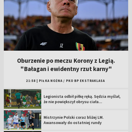
Oburzenie po meczu Korony z Legią.
"Bałagan i ewidentny rzut karny"
21:58
|
PIŁKA NOŻNA
/
PKO BP EKSTRAKLASA
Legionista odbił piłkę ręką. Sędzia myślał,
że nie powiększył obrysu ciała...
Mistrzynie Polski coraz bliżej LM.
Awansowały do ostatniej rundy