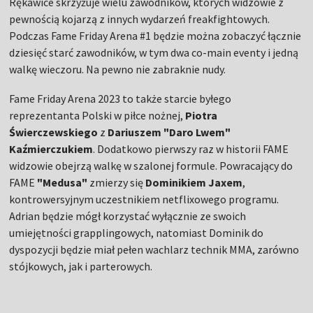
Rękawice skrzyżuje wielu zawodników, których widzowie z
pewnością kojarzą z innych wydarzeń freakfightowych.
Podczas Fame Friday Arena #1 będzie można zobaczyć łącznie
dziesięć starć zawodników, w tym dwa co-main eventy i jedną
walkę wieczoru. Na pewno nie zabraknie nudy.
Fame Friday Arena 2023 to także starcie byłego
reprezentanta Polski w piłce nożnej,
Piotra
Świerczewskiego
z
Dariuszem "Daro Lwem"
Kaźmierczukiem
. Dodatkowo pierwszy raz w historii FAME
widzowie obejrzą walkę w szalonej formule. Powracający do
FAME
"Medusa"
zmierzy się
Dominikiem Jaxem
,
kontrowersyjnym uczestnikiem netflixowego programu.
Adrian będzie mógł korzystać wyłącznie ze swoich
umiejętności grapplingowych, natomiast Dominik do
dyspozycji będzie miał pełen wachlarz technik MMA, zarówno
stójkowych, jak i parterowych.