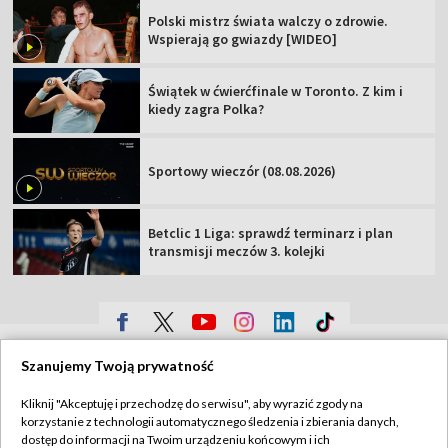
Polski mistrz świata walczy o zdrowie.
Wspierają go gwiazdy [WIDEO]
Świątek w ćwierćfinale w Toronto. Z kim i
kiedy zagra Polka?
Sportowy wieczór (08.08.2026)
Betclic 1 Liga: sprawdź terminarz i plan
transmisji meczów 3. kolejki
TVP
Szanujemy Twoją prywatność
Abonament TVP
Regulamin TVP
Kliknij "Akceptuję i przechodzę do serwisu", aby wyrazić zgody na
Polityka prywatności
Sklep TVP
korzystanie z technologii automatycznego śledzenia i zbierania danych,
dostęp do informacji na Twoim urządzeniu końcowym i ich