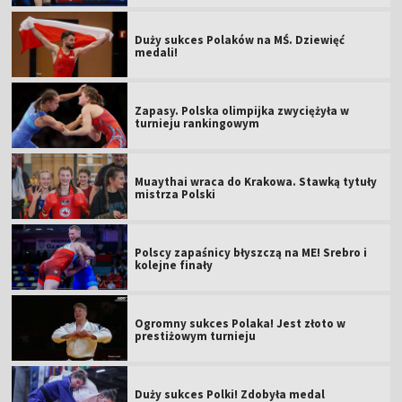
Duży sukces Polaków na MŚ. Dziewięć
medali!
Zapasy. Polska olimpijka zwyciężyła w
turnieju rankingowym
Muaythai wraca do Krakowa. Stawką tytuły
mistrza Polski
Polscy zapaśnicy błyszczą na ME! Srebro i
kolejne finały
Ogromny sukces Polaka! Jest złoto w
prestiżowym turnieju
Duży sukces Polki! Zdobyła medal