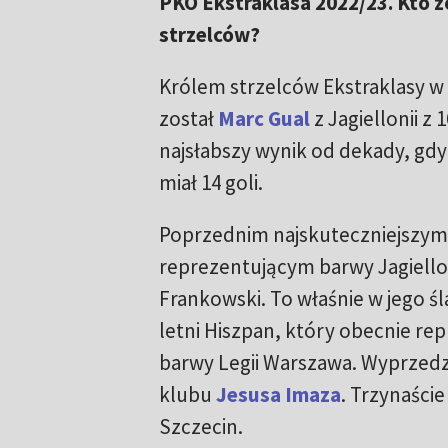
PKO Ekstraklasa 2022/23. Kto z
strzelców?
Królem strzelców Ekstraklasy w 
został
Marc Gual
z Jagiellonii z
najsłabszy wynik od dekady, gd
miał 14 goli.
Poprzednim najskuteczniejszym 
reprezentującym barwy Jagiello
Frankowski. To właśnie w jego śl
letni Hiszpan, który obecnie rep
barwy Legii Warszawa. Wyprzedzi
klubu
Jesusa Imaza
. Trzynaście
Szczecin.