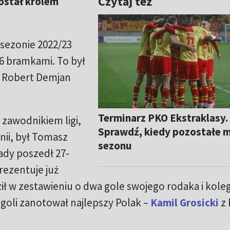
Czytaj też
ostał królem
sezonie 2022/23
 16 bramkami.
To był
y Robert Demjan
Terminarz PKO Ekstraklasy.
zawodnikiem ligi,
Sprawdź, kiedy pozostałe 
nii, był Tomasz
sezonu
ady poszedł 27-
rezentuje już
ł w zestawieniu o dwa gole swojego rodaka i koleg
 goli zanotował najlepszy Polak –
Kamil Grosicki
z 