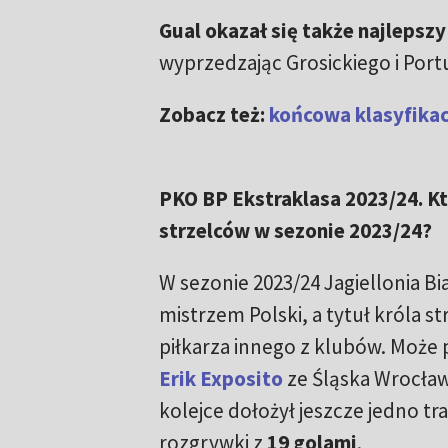
Gual okazał się także najlepszy 
wyprzedzając Grosickiego i Port
Zobacz też:
końcowa klasyfikac
PKO BP Ekstraklasa 2023/24. K
strzelców w sezonie 2023/24?
W sezonie 2023/24 Jagiellonia Bi
mistrzem Polski, a tytuł króla st
piłkarza innego z klubów. Może 
Erik Exposito
ze Śląska Wrocław
kolejce dołożył jeszcze jedno tra
rozgrywki z
19 golami
.