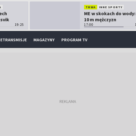
A
TRWA
INNE SPORTY
Lech
ME w skokach do wody:
ksvik
10 m mężczyzn
19:25
17:00
ETRANSMISJE
MAGAZYNY
PROGRAM TV