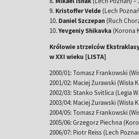
8.
Mikael Ishak
(Lech Poznań) –
9.
Kristoffer Velde
(Lech Poznań
10.
Daniel Szczepan
(Ruch Chor
10.
Yevgeniy Shikavka
(Korona K
Królowie strzelców Ekstraklasy
w XXI wieku [LISTA]
2000/01: Tomasz Frankowski (Wis
2001/02: Maciej Żurawski (Wisła 
2002/03: Stanko Svitlica (Legia 
2003/04: Maciej Żurawski (Wisła 
2004/05: Tomasz Frankowski (Wis
2005/06: Grzegorz Piechna (Koron
2006/07: Piotr Reiss (Lech Poznań