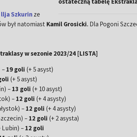
ostateczną tabelę Ekstrakl
ę
llja Szkurin
ze
ków był natomiast
Kamil Grosicki
. Dla Pogoni Szcze
traklasy w sezonie 2023/24 [LISTA]
) –
19 goli
(+ 5 asyst)
goli
(+ 5 asyst)
n) –
13 goli
(+ 10 asyst)
tok) –
12
goli
(+ 4 asysty)
ałystok) –
12
goli
(+ 4 asysty)
zczecin) –
12 goli
(+ 2 asysta)
 Lubin) –
12 goli