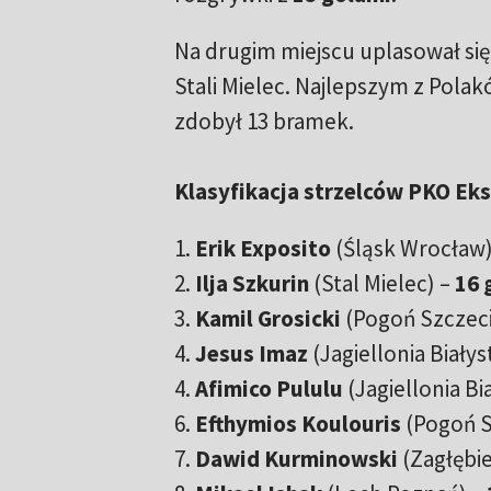
Na drugim miejscu uplasował si
Stali Mielec. Najlepszym z Pola
zdobył 13 bramek.
Klasyfikacja strzelców PKO Eks
1.
Erik Exposito
(Śląsk Wrocław
2.
Ilja Szkurin
(Stal Mielec) –
16 
3.
Kamil Grosicki
(Pogoń Szczeci
4.
Jesus Imaz
(Jagiellonia Białys
4.
Afimico Pululu
(Jagiellonia Bi
6.
Efthymios Koulouris
(Pogoń S
7.
Dawid Kurminowski
(Zagłębie