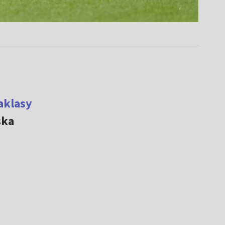
aklasy
ska