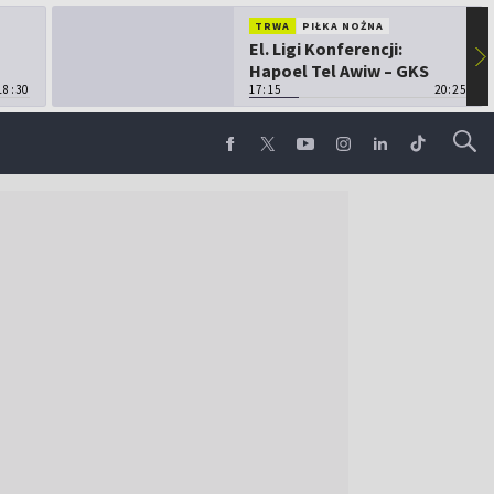
TRWA
PIŁKA NOŻNA
El. Ligi Konferencji:
▶
Hapoel Tel Awiw – GKS
18:30
Katowice
17:15
20:25