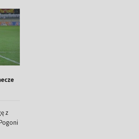
mecze
ę z
Pogoni