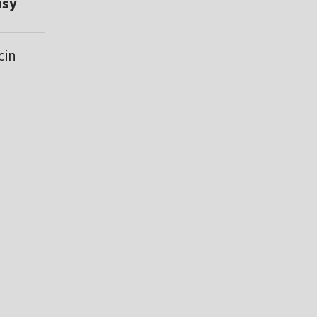
asy
cin