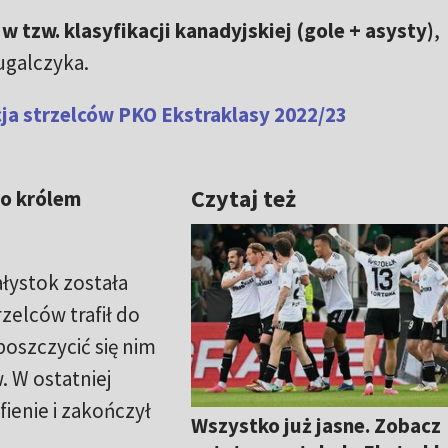
w tzw. klasyfikacji kanadyjskiej (gole + asysty)
,
ugalczyka.
ja strzelców PKO Ekstraklasy 2022/23
Czytaj też
to królem
ałystok została
rzelców trafił do
poszczycić się nim
. W ostatniej
fienie i zakończył
Wszystko już jasne. Zobacz