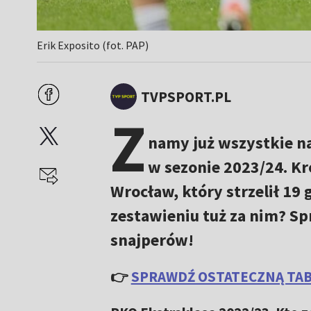
Erik Exposito (fot. PAP)
TVPSPORT.PL
Z
namy już wszystkie n
w sezonie 2023/24. Kr
Wrocław, który strzelił 19 
zestawieniu tuż za nim? Sp
snajperów!
👉
SPRAWDŹ OSTATECZNĄ TAB