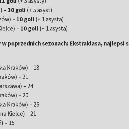
11 goli
(+ 3 asysty)
) –
10 goli
(+ 5 asyst)
zów) –
10 goli
(+ 1 asysta)
ielce) –
10 goli
(+ 1 asysta)
 w poprzednich sezonach: Ekstraklasa, najlepsi s
ła Kraków) – 18
Kraków) – 21
Warszawa) – 24
Kraków) – 20
ła Kraków) – 25
a Kielce) – 21
) – 15