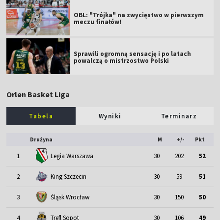
OBL: "Trójka" na zwycięstwo w pierwszym
meczu finałów!
Sprawili ogromną sensację i po latach
powalczą o mistrzostwo Polski
Orlen Basket Liga
Tabela
Wyniki
Terminarz
Drużyna
M
+/-
Pkt
1
Legia Warszawa
30
202
52
2
King Szczecin
30
59
51
3
Śląsk Wrocław
30
150
50
4
Trefl Sopot
30
106
49