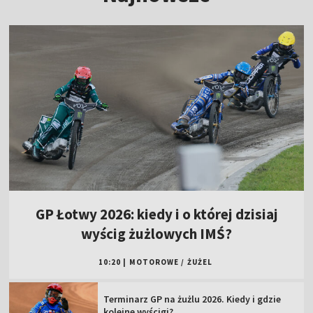
GP Łotwy 2026: kiedy i o której dzisiaj
wyścig żużlowych IMŚ?
10:20
|
MOTOROWE
/
ŻUŻEL
Terminarz GP na żużlu 2026. Kiedy i gdzie
kolejne wyścigi?