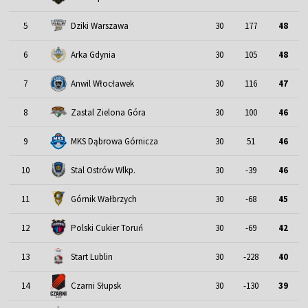
5
Dziki Warszawa
30
177
48
6
Arka Gdynia
30
105
48
7
Anwil Włocławek
30
116
47
8
Zastal Zielona Góra
30
100
46
9
MKS Dąbrowa Górnicza
30
51
46
10
Stal Ostrów Wlkp.
30
-39
46
11
Górnik Wałbrzych
30
-68
45
12
Polski Cukier Toruń
30
-69
42
13
Start Lublin
30
-228
40
14
Czarni Słupsk
30
-130
39