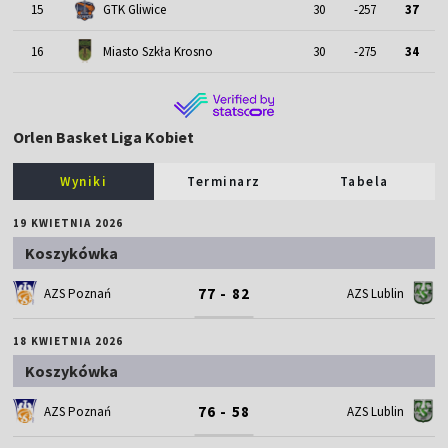
15
GTK Gliwice
30
-257
37
16
Miasto Szkła Krosno
30
-275
34
Orlen Basket Liga Kobiet
Wyniki
Terminarz
Tabela
19 KWIETNIA 2026
Koszykówka
77 - 82
AZS Poznań
AZS Lublin
18 KWIETNIA 2026
Koszykówka
76 - 58
AZS Poznań
AZS Lublin