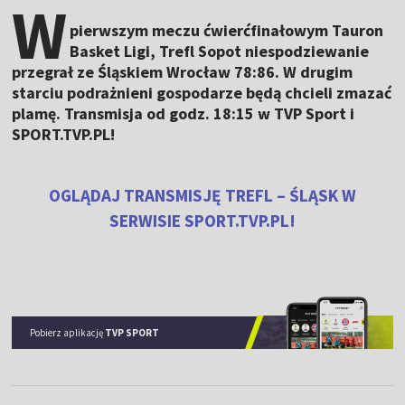
W
pierwszym meczu ćwierćfinałowym Tauron
Basket Ligi, Trefl Sopot niespodziewanie
przegrał ze Śląskiem Wrocław 78:86. W drugim
starciu podrażnieni gospodarze będą chcieli zmazać
plamę. Transmisja od godz. 18:15 w TVP Sport i
SPORT.TVP.PL!
OGLĄDAJ TRANSMISJĘ TREFL – ŚLĄSK W
SERWISIE SPORT.TVP.PL!
Pobierz aplikację
TVP SPORT