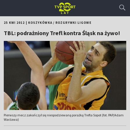
25 KWI 2012
|
KOSZYKÓWKA
/
ROZGRYWKI LIGOWE
TBL: podrażniony Trefl kontra Śląsk na żywo!
Pierwszy mecz zakończył się niespodziewaną porażką Trefla Sopot (fot. PAP/Adam
Warżawa)