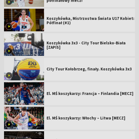
półfinałowy mecz!
Koszykówka, Mistrzostwa Świata U17 Kobiet:
Półfinał (#1)
Koszykówka 3x3 - City Tour Bielsko-Biała
[ZAPIS]
City Tour Kołobrzeg, finały. Koszykówka 3x3
El. MŚ koszykarzy: Francja – Finlandia [MECZ]
El. MŚ koszykarzy: Włochy – Litwa [MECZ]