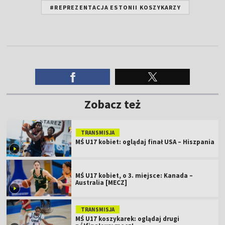
#REPREZENTACJA ESTONII KOSZYKARZY
Zobacz też
TRANSMISJA
MŚ U17 kobiet: oglądaj finał USA – Hiszpania
MŚ U17 kobiet, o 3. miejsce: Kanada –
Australia [MECZ]
TRANSMISJA
MŚ U17 koszykarek: oglądaj drugi