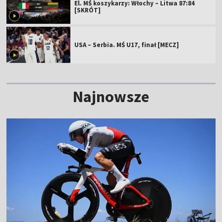
El. MŚ koszykarzy: Włochy – Litwa 87:84
[SKRÓT]
USA – Serbia. MŚ U17, finał [MECZ]
Najnowsze