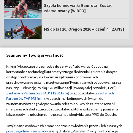
Szybki koniec walki Gamrota. Został
zdemolowany [WIDEO]
MŚ do lat 20, Oregon 2026 – dzień 4. [ZAPIS]
Szanujemy Twoją prywatność
TVP
Kliknij "Akceptuję i przechodzę do serwisu", aby wyrazić zgody na
korzystanie z technologii automatycznego śledzenia i zbierania danych,
Abonament TVP
Regulamin TVP
dostęp do informacji na Twoim urządzeniu końcowym i ich
Polityka prywatności
Sklep TVP
przechowywanie oraz na przetwarzanie Twoich danych osobowych przez
nas, czyli Telewizję Polską S.A. w likwidacji (zwaną dalej również „TVP”),
Biuro Reklamy
Moje zgody
Zaufanych Partnerów z IAB* (1201 firm)
oraz pozostałych
Zaufanych
Partnerów TVP (93 firm)
, w celach marketingowych (w tym do
Oferta Handlowa
Biuro reklamy
zautomatyzowanego dopasowania reklam do Twoich zainteresowań i
mierzenia ich skuteczności) i pozostałych, które wskazujemy poniżej, a
Telegazeta ogłoszenia
Kontakt
także zgody na udostępnianie przez nas identyfikatora PPID do Google.
Emisja w TVP
Twoje dane osobowe zbierane podczas odwiedzania przez Ciebie naszych
Kanały
Rada Programowa
poszczególnych serwisów
zwanych dalej „Portalem”, w tym informacje