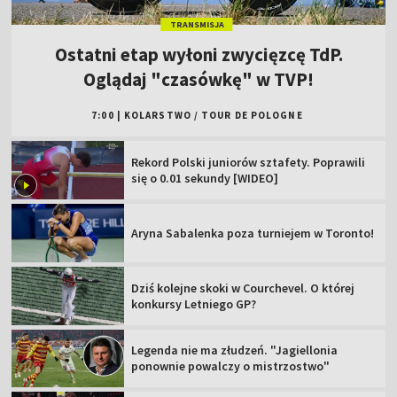
TRANSMISJA
Ostatni etap wyłoni zwycięzcę TdP.
Oglądaj "czasówkę" w TVP!
7:00
|
KOLARSTWO
/
TOUR DE POLOGNE
Rekord Polski juniorów sztafety. Poprawili
się o 0.01 sekundy [WIDEO]
Aryna Sabalenka poza turniejem w Toronto!
Dziś kolejne skoki w Courchevel. O której
konkursy Letniego GP?
Legenda nie ma złudzeń. "Jagiellonia
ponownie powalczy o mistrzostwo"