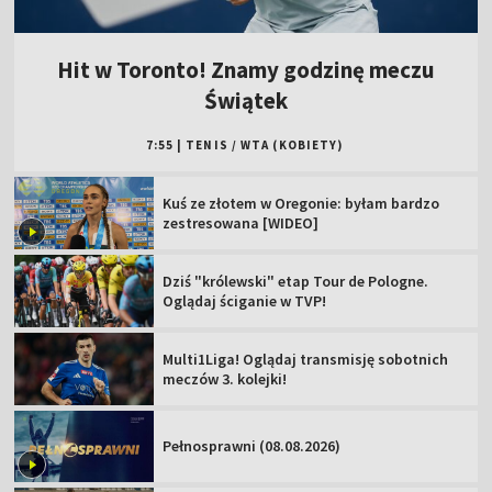
Hit w Toronto! Znamy godzinę meczu
Świątek
7:55
|
TENIS
/
WTA (KOBIETY)
Kuś ze złotem w Oregonie: byłam bardzo
zestresowana [WIDEO]
Dziś "królewski" etap Tour de Pologne.
Oglądaj ściganie w TVP!
Multi1Liga! Oglądaj transmisję sobotnich
meczów 3. kolejki!
Pełnosprawni (08.08.2026)