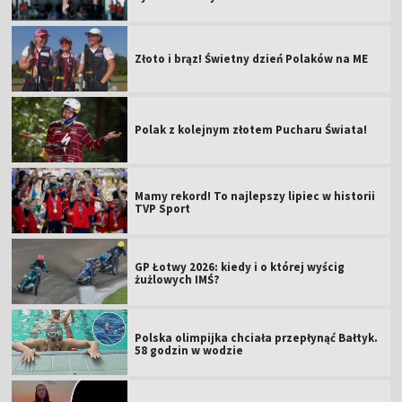
Złoto i brąz! Świetny dzień Polaków na ME
Polak z kolejnym złotem Pucharu Świata!
Mamy rekord! To najlepszy lipiec w historii
TVP Sport
GP Łotwy 2026: kiedy i o której wyścig
żużlowych IMŚ?
Polska olimpijka chciała przepłynąć Bałtyk.
58 godzin w wodzie