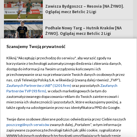
Zawisza Bydgoszcz – Resovia [NA ŻYWO].
Oglądaj mecz Betclic 2 Ligi
Podhale Nowy Targ – Hutnik Kraków [NA
ŻYWO]. Oglądaj mecz Betclic 2 Ligi
Szanujemy Twoją prywatność
Kliknij "Akceptuję i przechodzę do serwisu", aby wyrazić zgody na
korzystanie z technologii automatycznego śledzenia i zbierania danych,
TVP
dostęp do informacji na Twoim urządzeniu końcowym i ich
przechowywanie oraz na przetwarzanie Twoich danych osobowych przez
Abonament TVP
Regulamin TVP
nas, czyli Telewizję Polską S.A. w likwidacji (zwaną dalej również „TVP”),
Polityka prywatności
Sklep TVP
Zaufanych Partnerów z IAB* (1201 firm)
oraz pozostałych
Zaufanych
Partnerów TVP (93 firm)
, w celach marketingowych (w tym do
Biuro Reklamy
Moje zgody
zautomatyzowanego dopasowania reklam do Twoich zainteresowań i
mierzenia ich skuteczności) i pozostałych, które wskazujemy poniżej, a
Oferta Handlowa
Biuro reklamy
także zgody na udostępnianie przez nas identyfikatora PPID do Google.
Telegazeta ogłoszenia
Kontakt
Twoje dane osobowe zbierane podczas odwiedzania przez Ciebie naszych
Emisja w TVP
poszczególnych serwisów
zwanych dalej „Portalem”, w tym informacje
zapisywane za pomocą technologii takich jak: pliki cookie, sygnalizatory
Kanały
Rada Programowa
WWW lub innych podobnych technologii umożliwiających świadczenie