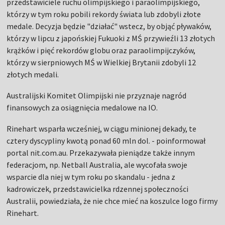
przedstawiciele ruchu olimpijskiego i paraolimpijskiego,
którzy w tym roku pobili rekordy świata lub zdobyli złote
medale. Decyzja będzie "działać" wstecz, by objąć pływaków,
którzy w lipcu z japońskiej Fukuoki z MŚ przywieźli 13 złotych
krążków i pięć rekordów globu oraz paraolimpijczyków,
którzy w sierpniowych MŚ w Wielkiej Brytanii zdobyli 12
złotych medali.
Australijski Komitet Olimpijski nie przyznaje nagród
finansowych za osiągnięcia medalowe na IO.
Rinehart wsparła wcześniej, w ciągu minionej dekady, te
cztery dyscypliny kwotą ponad 60 mln dol. - poinformował
portal nit.com.au. Przekazywała pieniądze także innym
federacjom, np. Netball Australia, ale wycofała swoje
wsparcie dla niej w tym roku po skandalu - jedna z
kadrowiczek, przedstawicielka rdzennej społeczności
Australii, powiedziała, że nie chce mieć na koszulce logo firmy
Rinehart.