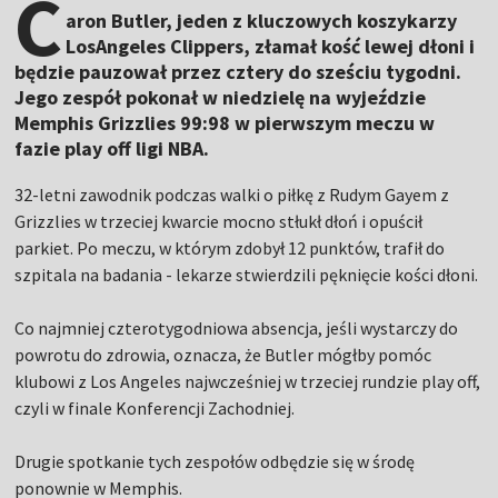
C
aron Butler, jeden z kluczowych koszykarzy
LosAngeles Clippers, złamał kość lewej dłoni i
będzie pauzował przez cztery do sześciu tygodni.
Jego zespół pokonał w niedzielę na wyjeździe
Memphis Grizzlies 99:98 w pierwszym meczu w
fazie play off ligi NBA.
32-letni zawodnik podczas walki o piłkę z Rudym Gayem z
Grizzlies w trzeciej kwarcie mocno stłukł dłoń i opuścił
parkiet. Po meczu, w którym zdobył 12 punktów, trafił do
szpitala na badania - lekarze stwierdzili pęknięcie kości dłoni.
Co najmniej czterotygodniowa absencja, jeśli wystarczy do
powrotu do zdrowia, oznacza, że Butler mógłby pomóc
klubowi z Los Angeles najwcześniej w trzeciej rundzie play off,
czyli w finale Konferencji Zachodniej.
Drugie spotkanie tych zespołów odbędzie się w środę
ponownie w Memphis.