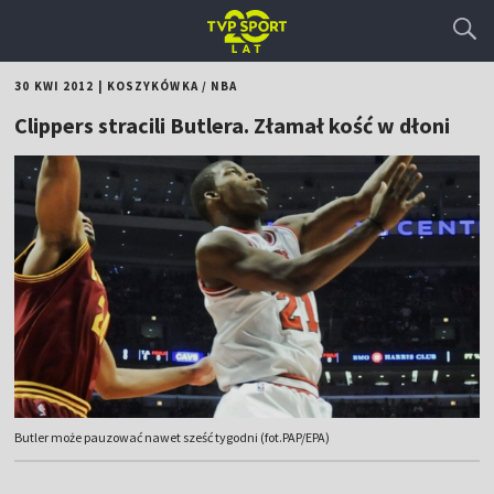
30 KWI 2012
|
KOSZYKÓWKA
/
NBA
Clippers stracili Butlera. Złamał kość w dłoni
Butler może pauzować nawet sześć tygodni (fot.PAP/EPA)