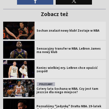
Zobacz też
Sochan znalazł nowy klub! Zostaje w NBA
Sensacyjny transfer w NBA. LeBron James
ma nowy klub
Koniec wielkiej ery. LeBron chce opuścić
zespół!
POLECAMY
Cztery lata Sochana w NBA. Czy jest tam
jeszcze dla niego miejsce?
Poznaliśmy "jedynkę" Draftu NBA. 19-latek