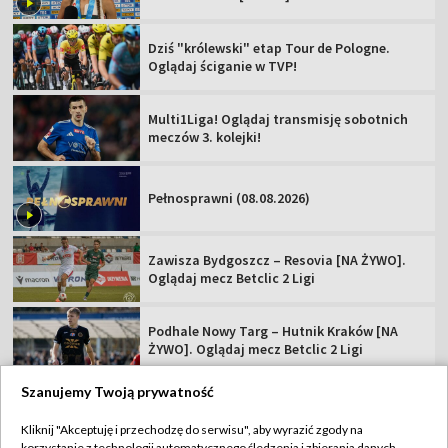
Dziś "królewski" etap Tour de Pologne.
Oglądaj ściganie w TVP!
Multi1Liga! Oglądaj transmisję sobotnich
meczów 3. kolejki!
Pełnosprawni (08.08.2026)
Zawisza Bydgoszcz – Resovia [NA ŻYWO].
Oglądaj mecz Betclic 2 Ligi
Podhale Nowy Targ – Hutnik Kraków [NA
ŻYWO]. Oglądaj mecz Betclic 2 Ligi
Szanujemy Twoją prywatność
Kliknij "Akceptuję i przechodzę do serwisu", aby wyrazić zgody na
korzystanie z technologii automatycznego śledzenia i zbierania danych,