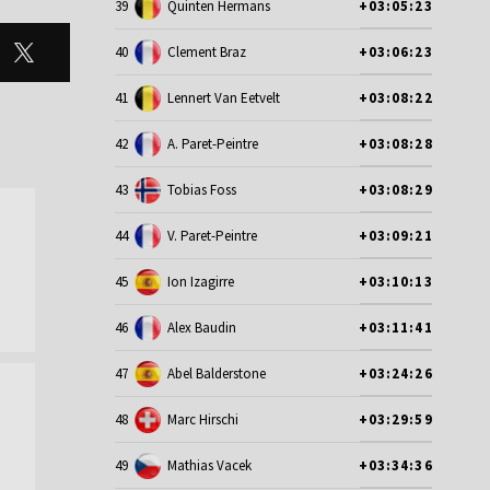
39
Quinten Hermans
+03:05:23
40
Clement Braz
+03:06:23
41
Lennert Van Eetvelt
+03:08:22
42
A. Paret-Peintre
+03:08:28
43
Tobias Foss
+03:08:29
44
V. Paret-Peintre
+03:09:21
45
Ion Izagirre
+03:10:13
46
Alex Baudin
+03:11:41
47
Abel Balderstone
+03:24:26
48
Marc Hirschi
+03:29:59
49
Mathias Vacek
+03:34:36