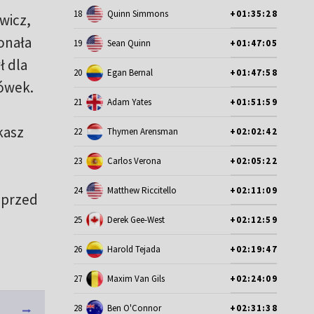
18
Quinn Simmons
+01:35:28
wicz,
onała
19
Sean Quinn
+01:47:05
ł dla
20
Egan Bernal
+01:47:58
cówek.
21
Adam Yates
+01:51:59
kasz
22
Thymen Arensman
+02:02:42
23
Carlos Verona
+02:05:22
24
Matthew Riccitello
+02:11:09
 przed
25
Derek Gee-West
+02:12:59
26
Harold Tejada
+02:19:47
27
Maxim Van Gils
+02:24:09
28
Ben O'Connor
+02:31:38