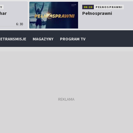
Y
06:20
PEŁNOSPRAWNI
har
Pełnosprawni
6:30
ETRANSMISJE
MAGAZYNY
PROGRAM TV