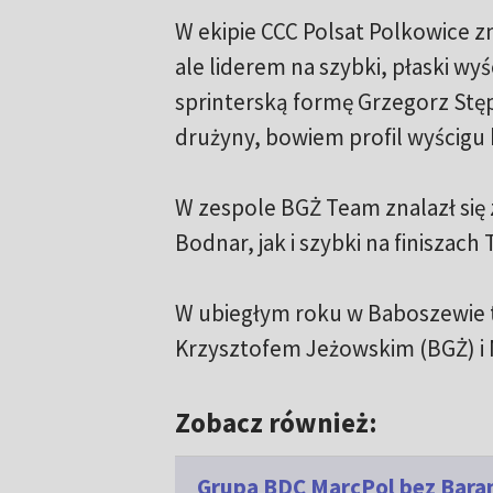
W ekipie CCC Polsat Polkowice zn
ale liderem na szybki, płaski w
sprinterską formę Grzegorz Stęp
drużyny, bowiem profil wyścigu
W zespole BGŻ Team znalazł się
Bodnar, jak i szybki na finiszac
W ubiegłym roku w Baboszewie 
Krzysztofem Jeżowskim (BGŻ) i 
Zobacz również:
Grupa BDC MarcPol bez Bara