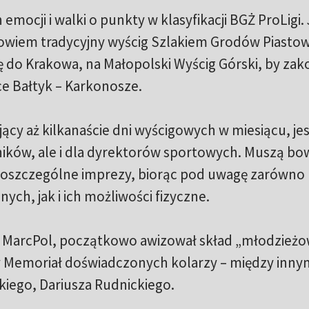
emocji i walki o punkty w klasyfikacji BGŻ ProLigi.
 bowiem tradycyjny wyścig Szlakiem Grodów Piastow
ię do Krakowa, na Małopolski Wyścig Górski, by za
e Bałtyk – Karkonosze.
ący aż kilkanaście dni wyścigowych w miesiącu, jes
ików, ale i dla dyrektorów sportowych. Muszą b
 poszczególne imprezy, biorąc pod uwagę zarówno
ch, jak i ich możliwości fizyczne.
 MarcPol, początkowo awizował skład „młodzieżow
 Memoriał doświadczonych kolarzy – między inny
iego, Dariusza Rudnickiego.