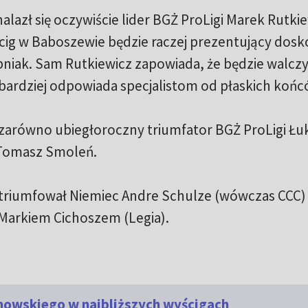
alazł się oczywiście lider BGŻ ProLigi Marek Rutkie
yścig w Baboszewie będzie raczej prezentujący dosk
niak. Sam Rutkiewicz zapowiada, że będzie walczy
 bardziej odpowiada specjalistom od płaskich koń
 zarówno ubiegłoroczny triumfator BGŻ ProLigi Łu
h Tomasz Smoleń.
triumfował Niemiec Andre Schulze (wówczas CCC)
Markiem Cichoszem (Legia).
nowskiego w najbliższych wyścigach