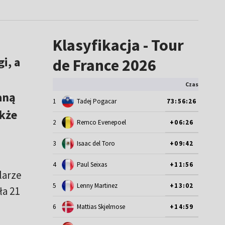
Klasyfikacja - Tour
i, a
de France 2026
Czas
aną
1
Tadej Pogacar
73:56:26
akże
2
Remco Evenepoel
+06:26
3
Isaac del Toro
+09:42
4
Paul Seixas
+11:56
larze
5
Lenny Martinez
+13:02
ła 21
6
Mattias Skjelmose
+14:59