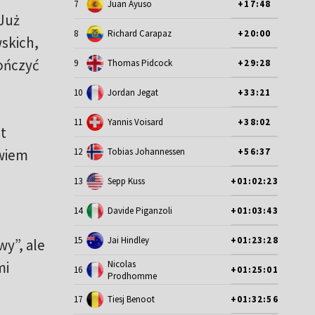
7
Juan Ayuso
+17:48
 Już
8
Richard Carapaz
+20:00
skich,
kończyć
9
Thomas Pidcock
+29:28
10
Jordan Jegat
+33:21
11
Yannis Voisard
+38:02
t
owiem
12
Tobias Johannessen
+56:37
13
Sepp Kuss
+01:02:23
14
Davide Piganzoli
+01:03:43
15
Jai Hindley
+01:23:28
y”, ale
Nicolas
mi
16
+01:25:01
Prodhomme
17
Tiesj Benoot
+01:32:56