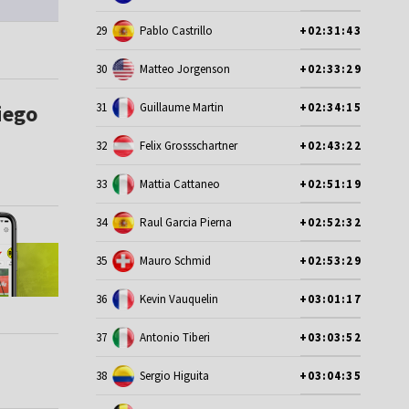
29
Pablo Castrillo
+02:31:43
30
Matteo Jorgenson
+02:33:29
iego
31
Guillaume Martin
+02:34:15
32
Felix Grossschartner
+02:43:22
33
Mattia Cattaneo
+02:51:19
34
Raul Garcia Pierna
+02:52:32
35
Mauro Schmid
+02:53:29
36
Kevin Vauquelin
+03:01:17
37
Antonio Tiberi
+03:03:52
38
Sergio Higuita
+03:04:35