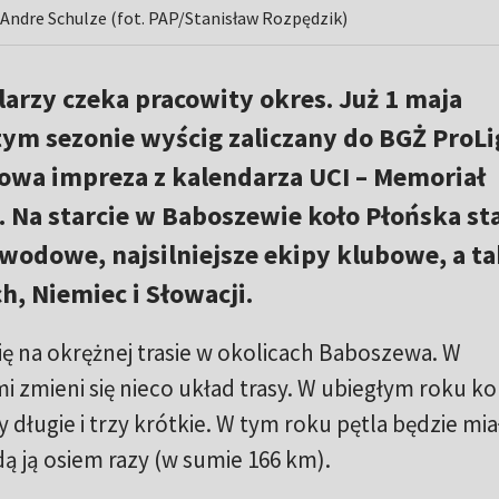
ndre Schulze (fot. PAP/Stanisław Rozpędzik)
arzy czeka pracowity okres. Już 1 maja
tym sezonie wyścig zaliczany do BGŻ ProLig
jowa impreza z kalendarza UCI – Memoriał
 Na starcie w Baboszewie koło Płońska st
wodowe, najsilniejsze ekipy klubowe, a t
h, Niemiec i Słowacji.
ię na okrężnej trasie w okolicach Baboszewa. W
 zmieni się nieco układ trasy. W ubiegłym roku ko
długie i trzy krótkie. W tym roku pętla będzie mia
ą ją osiem razy (w sumie 166 km).