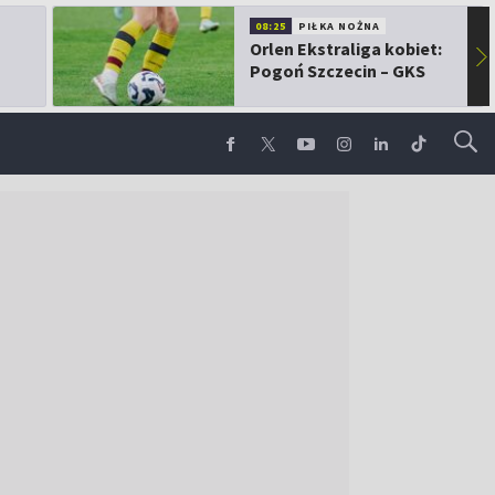
08:25
PIŁKA NOŻNA
Orlen Ekstraliga kobiet:
▶
Pogoń Szczecin – GKS
Górnik Łęczna