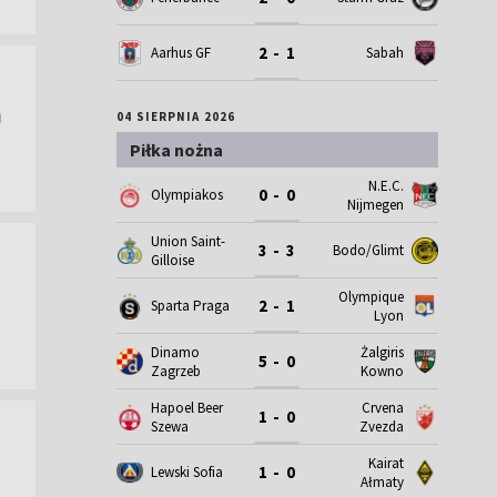
2 - 1
Aarhus GF
Sabah
ń
04 SIERPNIA 2026
Piłka nożna
N.E.C.
0 - 0
Olympiakos
Nijmegen
Union Saint-
3 - 3
Bodo/Glimt
Gilloise
Olympique
2 - 1
Sparta Praga
Lyon
Dinamo
Żalgiris
5 - 0
Zagrzeb
Kowno
Hapoel Beer
Crvena
1 - 0
Szewa
Zvezda
Kairat
1 - 0
Lewski Sofia
Ałmaty