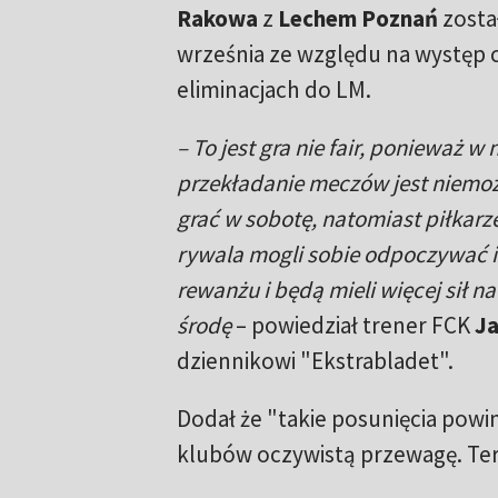
Rakowa
z
Lechem Poznań
zosta
września ze względu na występ
eliminacjach do LM.
– To jest gra nie fair, ponieważ w 
przekładanie meczów jest niemoż
grać w sobotę, natomiast piłkarz
rywala mogli sobie odpoczywać 
rewanżu i będą mieli więcej sił n
środę
– powiedział trener FCK
Ja
dziennikowi "Ekstrabladet".
Dodał że "takie posunięcia pow
klubów oczywistą przewagę. Ter