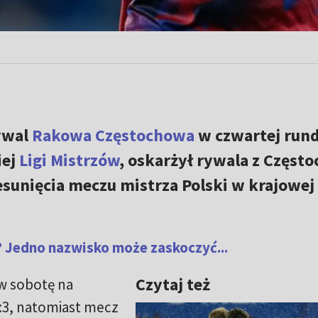
ywal
Rakowa Częstochowa
w czwartej rund
iej
Ligi Mistrzów
, oskarżył rywala z Częst
zesunięcia meczu mistrza Polski w krajowej
 Jedno nazwisko może zaskoczyć...
Czytaj też
w sobotę na
:3, natomiast mecz