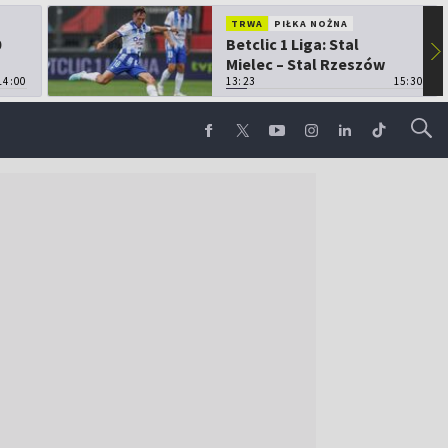
TRWA
PIŁKA NOŻNA
0
Betclic 1 Liga: Stal
▶
Mielec – Stal Rzeszów
14:00
13:23
15:30