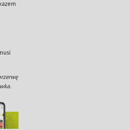
okazem
musi
przerwę
ówka.