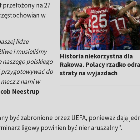
ł przełożony na 27
 częstochowian w
naszej lidze
liwe i musieliśmy
Historia niekorzystna dla
e naszego polskiego
Rakowa. Polacy rzadko odra
i przygotowywać do
straty na wyjazdach
a mecz z nami w
cob Neestrup
inny być zabronione przez UEFA, ponieważ dają je
minarz ligowy powinien być nienaruszalny".