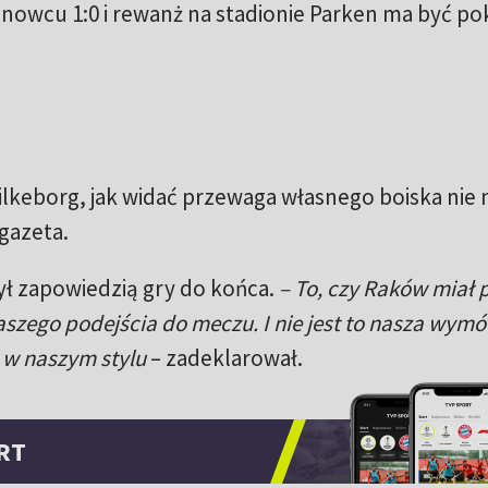
nowcu 1:0 i rewanż na stadionie Parken ma być p
Silkeborg, jak widać przewaga własnego boiska nie 
gazeta.
ł zapowiedzią gry do końca.
– To, czy Raków miał 
naszego podejścia do meczu. I nie jest to nasza wym
 w naszym stylu
– zadeklarował.
RT