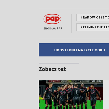
#RAKÓW CZĘST
#ELIMINACJE L
ŹRÓDŁO: PAP
UDOSTĘPNIJ NA FACEBOOKU
Zobacz też