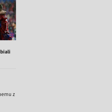
biali
dnemu z