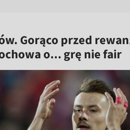
rzów. Gorąco przed rew
chowa o... grę nie fair