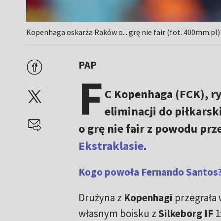
Kopenhaga oskarża Raków o... grę nie fair (fot. 400mm.pl)
PAP
F
C Kopenhaga (FCK), r
eliminacji do piłkarsk
o grę nie fair z powodu pr
Ekstraklasie
.
Kogo powoła Fernando Santos?
Drużyna z
Kopenhagi
przegrała 
własnym boisku z
Silkeborg IF
1