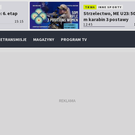
O
TRWA
INNE SPORTY
 6. etap
Strzelectwo, ME U23: 5
m karabin 3 postawy
15:15
kobiet
12:45
ETRANSMISJE
MAGAZYNY
PROGRAM TV