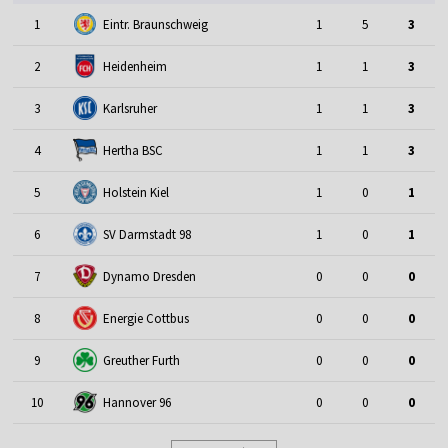
1
Eintr. Braunschweig
1
5
3
2
Heidenheim
1
1
3
3
Karlsruher
1
1
3
4
Hertha BSC
1
1
3
5
Holstein Kiel
1
0
1
6
SV Darmstadt 98
1
0
1
7
Dynamo Dresden
0
0
0
8
Energie Cottbus
0
0
0
9
Greuther Furth
0
0
0
10
Hannover 96
0
0
0