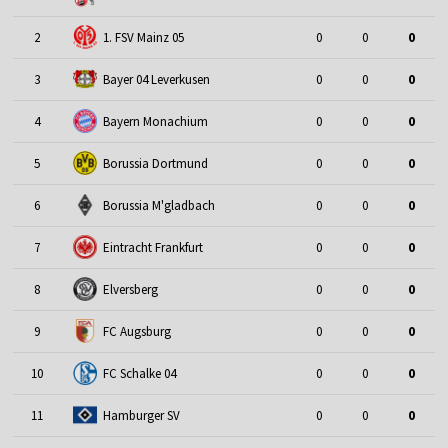
2
1. FSV Mainz 05
0
0
0
3
Bayer 04 Leverkusen
0
0
0
4
Bayern Monachium
0
0
0
5
Borussia Dortmund
0
0
0
6
Borussia M'gladbach
0
0
0
7
Eintracht Frankfurt
0
0
0
8
Elversberg
0
0
0
9
FC Augsburg
0
0
0
10
FC Schalke 04
0
0
0
11
Hamburger SV
0
0
0