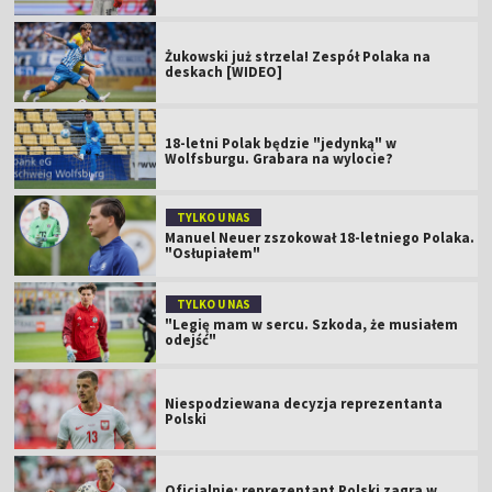
Żukowski już strzela! Zespół Polaka na
deskach [WIDEO]
18-letni Polak będzie "jedynką" w
Wolfsburgu. Grabara na wylocie?
TYLKO U NAS
Manuel Neuer zszokował 18-letniego Polaka.
"Osłupiałem"
TYLKO U NAS
"Legię mam w sercu. Szkoda, że musiałem
odejść"
Niespodziewana decyzja reprezentanta
Polski
Oficjalnie: reprezentant Polski zagra w