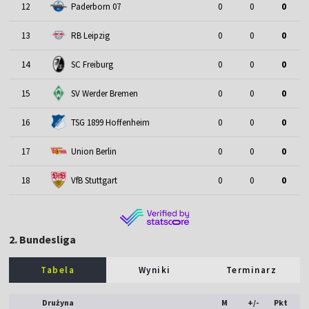
12
Paderborn 07
0
0
0
13
RB Leipzig
0
0
0
14
SC Freiburg
0
0
0
15
SV Werder Bremen
0
0
0
16
TSG 1899 Hoffenheim
0
0
0
17
Union Berlin
0
0
0
18
VfB Stuttgart
0
0
0
2. Bundesliga
Tabela
Wyniki
Terminarz
Drużyna
M
+/-
Pkt