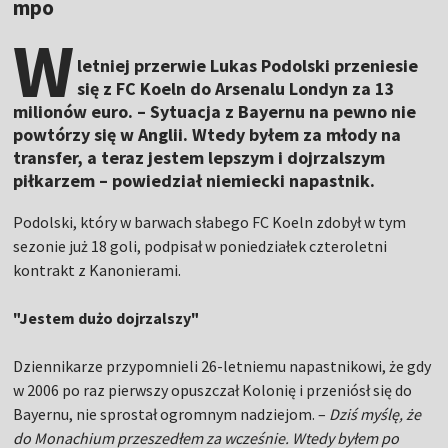
mpo
W
letniej przerwie Lukas Podolski przeniesie
się z FC Koeln do Arsenalu Londyn za 13
milionów euro. – Sytuacja z Bayernu na pewno nie
powtórzy się w Anglii. Wtedy byłem za młody na
transfer, a teraz jestem lepszym i dojrzalszym
piłkarzem – powiedział niemiecki napastnik.
Podolski, który w barwach słabego FC Koeln zdobył w tym
sezonie już 18 goli, podpisał w poniedziałek czteroletni
kontrakt z Kanonierami.
"Jestem dużo dojrzalszy"
Dziennikarze przypomnieli 26-letniemu napastnikowi, że gdy
w 2006 po raz pierwszy opuszczał Kolonię i przeniósł się do
Bayernu, nie sprostał ogromnym nadziejom. –
Dziś myślę, że
do Monachium przeszedłem za wcześnie. Wtedy byłem po