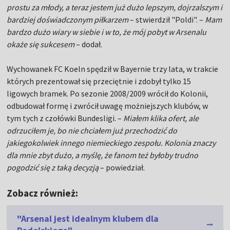
prostu za młody, a teraz jestem już dużo lepszym, dojrzalszym i
bardziej doświadczonym piłkarzem
– stwierdził "Poldi". –
Mam
bardzo dużo wiary w siebie i w to, że mój pobyt w Arsenalu
okaże się sukcesem
– dodał.
Wychowanek FC Koeln spędził w Bayernie trzy lata, w trakcie
których prezentował się przeciętnie i zdobył tylko 15
ligowych bramek. Po sezonie 2008/2009 wrócił do Kolonii,
odbudował formę i zwrócił uwagę możniejszych klubów, w
tym tych z czołówki Bundesligi. –
Miałem klika ofert, ale
odrzuciłem je, bo nie chciałem już przechodzić do
jakiegokolwiek innego niemieckiego zespołu. Kolonia znaczy
dla mnie zbyt dużo, a myślę, że fanom też byłoby trudno
pogodzić się z taką decyzją
– powiedział.
Zobacz również:
"Arsenal jest idealnym klubem dla