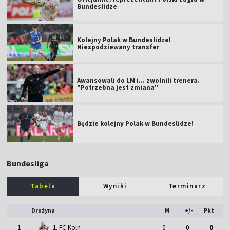
Bundeslidze
Kolejny Polak w Bundeslidze!
Niespodziewany transfer
Awansowali do LM i... zwolnili trenera.
"Potrzebna jest zmiana"
Będzie kolejny Polak w Bundeslidze!
Bundesliga
Tabela
Wyniki
Terminarz
Drużyna
M
+/-
Pkt
1
1. FC Koln
0
0
0