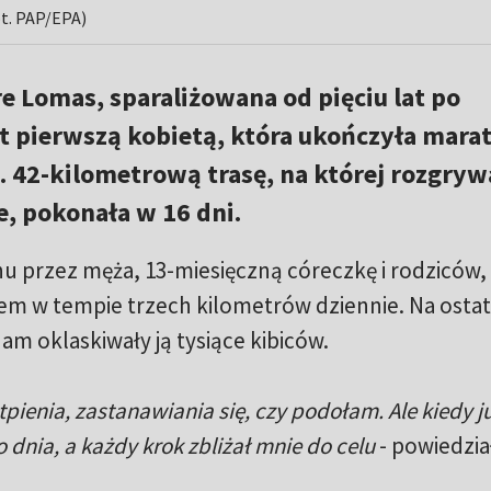
ot. PAP/EPA)
re Lomas, sparaliżowana od pięciu lat po
 pierwszą kobietą, która ukończyła mara
h. 42-kilometrową trasę, na której rozgry
e, pokonała w 16 dni.
przez męża, 13-miesięczną córeczkę i rodziców,
em w tempie trzech kilometrów dziennie. Na ostat
m oklaskiwały ją tysiące kibiców.
pienia, zastanawiania się, czy podołam. Ale kiedy j
 dnia, a każdy krok zbliżał mnie do celu
- powiedzia