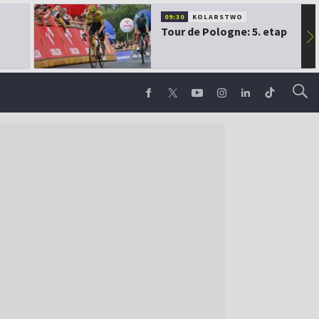
09:30
KOLARSTWO
Tour de Pologne: 5. etap
▶