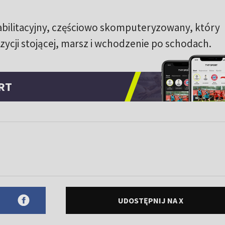
abilitacyjny, częściowo skomputeryzowany, który
ycji stojącej, marsz i wchodzenie po schodach.
RT
UDOSTĘPNIJ NA X