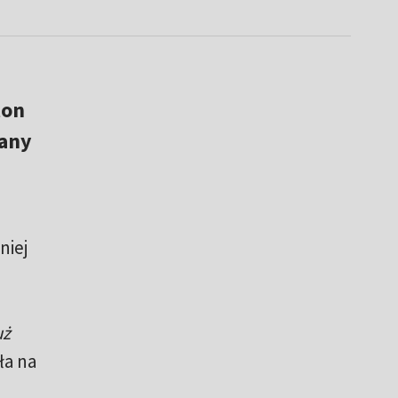
ton
wany
niej
uż
ła na