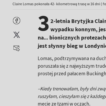
Claire Lomas pokonała 42- kilometrową trasę w 16 dni ( f
3
2-letnia Brytyjka Clai
wypadku konnym, jest
na... bionicznych protezac
jest słynny bieg w Londyni
Lomas, podtrzymywana na duchu 
poruszała się z najwyższym trud
prostej przed pałacem Buckingha
–Kiedy trenowałam, były dni zwąt
ruszyłam, cieszyłam się z każdego
mecie ze łzami w oczach.