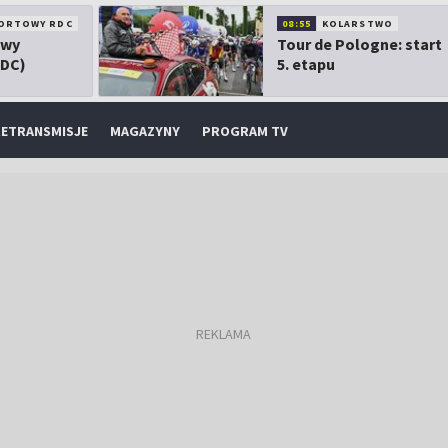
ORTOWY RDC
08:55
KOLARSTWO
owy
Tour de Pologne: start
RDC)
5. etapu
ETRANSMISJE
MAGAZYNY
PROGRAM TV