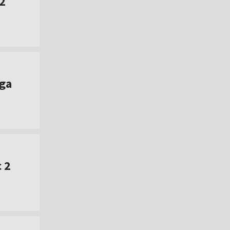
 2
iga
 2