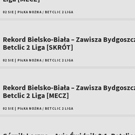
02 SIE
|
PIŁKA NOŻNA
/
BETCLIC 2 LIGA
Rekord Bielsko-Biała – Zawisza Bydgoszc
Betclic 2 Liga [SKRÓT]
02 SIE
|
PIŁKA NOŻNA
/
BETCLIC 2 LIGA
Rekord Bielsko-Biała – Zawisza Bydgoszc
Betclic 2 Liga [MECZ]
02 SIE
|
PIŁKA NOŻNA
/
BETCLIC 2 LIGA