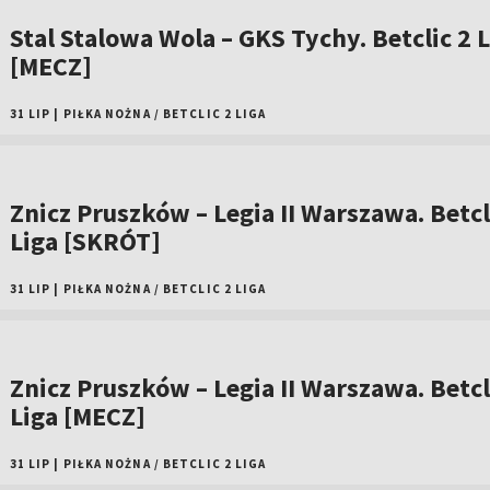
Stal Stalowa Wola – GKS Tychy. Betclic 2 
[MECZ]
31 LIP
|
PIŁKA NOŻNA
/
BETCLIC 2 LIGA
Znicz Pruszków – Legia II Warszawa. Betcl
Liga [SKRÓT]
31 LIP
|
PIŁKA NOŻNA
/
BETCLIC 2 LIGA
Znicz Pruszków – Legia II Warszawa. Betcl
Liga [MECZ]
31 LIP
|
PIŁKA NOŻNA
/
BETCLIC 2 LIGA