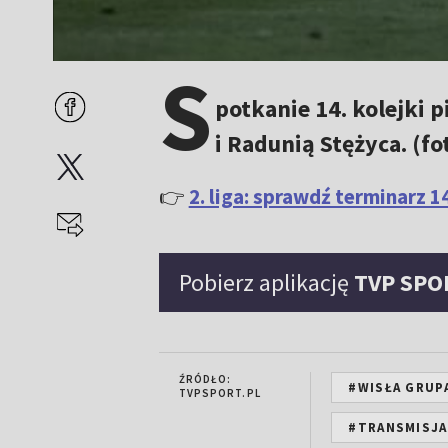
S
potkanie 14. kolejki p
i Radunią Stężyca. (f
👉
2. liga: sprawdź terminarz 14
Pobierz aplikację
TVP SPO
ŹRÓDŁO:
#WISŁA GRUP
TVPSPORT.PL
#TRANSMISJA