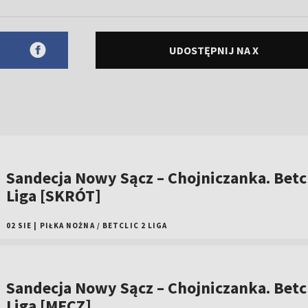
UDOSTĘPNIJ NA X
Sandecja Nowy Sącz – Chojniczanka. Betcl
Liga [SKRÓT]
02 SIE
|
PIŁKA NOŻNA
/
BETCLIC 2 LIGA
Sandecja Nowy Sącz – Chojniczanka. Betcl
Liga [MECZ]