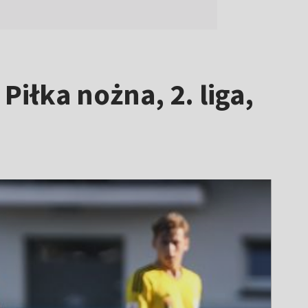
iłka nożna, 2. liga,