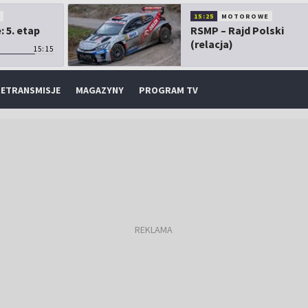
O
15:25
MOTOROWE
 5. etap
RSMP – Rajd Polski
(relacja)
15:15
ETRANSMISJE
MAGAZYNY
PROGRAM TV