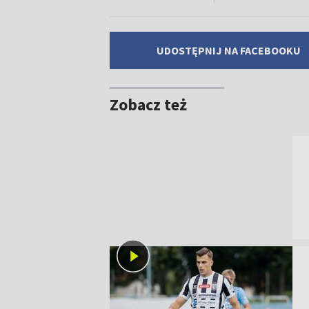
UDOSTĘPNIJ NA FACEBOOKU
Zobacz też