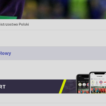
istrzostwo Polski
głowy
RT