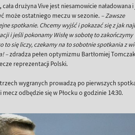
cała drużyna Vive jest niesamowicie naładowana i 
yć może ostatniego meczu w sezonie.
– Zawsze
ejne spotkanie. Chcemy wyjść i pokazać się z jak naj
cji i jeśli pokonamy Wisłę w sobotę to zakończymy
 to się liczy, czekamy na to sobotnie spotkania z wi
a! –
zdradza pełen optymizmu Bartłomiej Tomczak
cze reprezentacji Polski.
 do trzech wygranych prowadzą po pierwszych spotk
ci mecz odbędzie się w Płocku o godzinie 14:30.