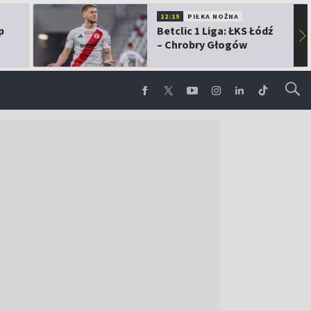
12:15
PIŁKA NOŻNA
p
Betclic 1 Liga: ŁKS Łódź
▶
– Chrobry Głogów