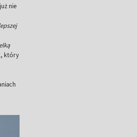
już nie
lepszej
elką
, który
aniach