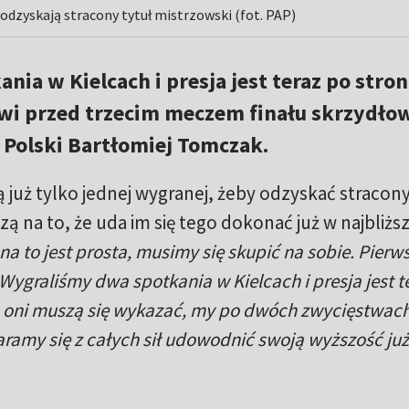
 odzyskają stracony tytuł mistrzowski (fot. PAP)
ia w Kielcach i presja jest teraz po stron
wi przed trzecim meczem finału skrzydło
i Polski Bartłomiej Tomczak.
ją już tylko jednej wygranej, żeby odzyskać stracon
czą na to, że uda im się tego dokonać już w najbliż
 na to jest prosta, musimy się skupić na sobie. Pierws
 Wygraliśmy dwa spotkania w Kielcach i presja jest t
 to oni muszą się wykazać, my po dwóch zwycięstwa
ramy się z całych sił udowodnić swoją wyższość ju