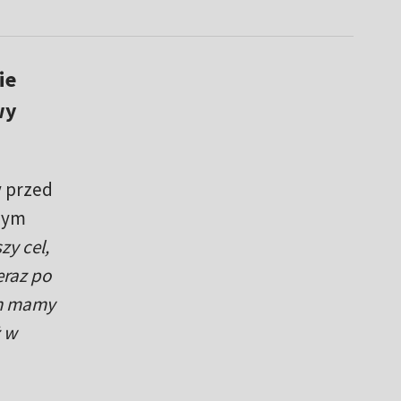
ie
wy
y przed
szym
zy cel,
eraz po
ch mamy
ż w