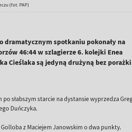
czu (fot. PAP)
po dramatycznym spotkaniu pokonały na
rzów 46:44 w szlagierze 6. kolejki Enea
rka Cieślaka są jedyną drużyną bez porażki
 po słabszym starcie na dystansie wyprzedza Gre
ego Duńczyka.
 Golloba z Maciejem Janowskim o dwa punkty.