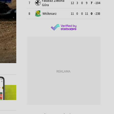
Falubaz Zielona
7
12
3
0
9
7
-104
Góra
8
Włókniarz
11
0
0
11
0
-238