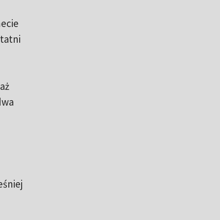
ecie
tatni
iaż
 dwa
eśniej