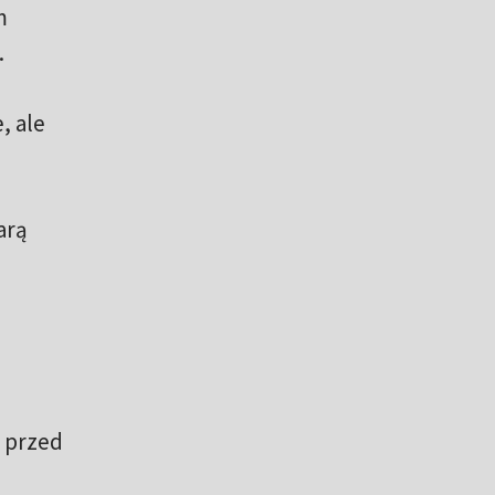
m
.
, ale
arą
i przed