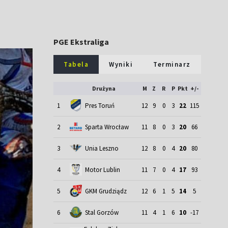
PGE Ekstraliga
Tabela
Wyniki
Terminarz
Drużyna
M
Z
R
P
Pkt
+/-
1
Pres Toruń
12
9
0
3
22
115
2
Sparta Wrocław
11
8
0
3
20
66
3
Unia Leszno
12
8
0
4
20
80
4
Motor Lublin
11
7
0
4
17
93
5
GKM Grudziądz
12
6
1
5
14
5
6
Stal Gorzów
11
4
1
6
10
-17