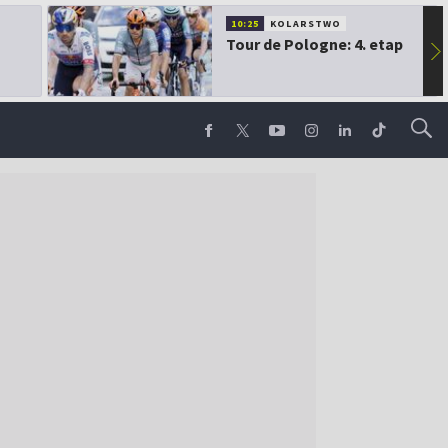
10:25
KOLARSTWO
Tour de Pologne: 4. etap
▶