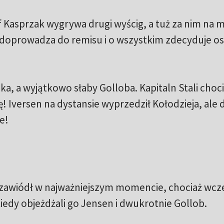
Kasprzak wygrywa drugi wyścig, a tuż za nim na m
 doprowadza do remisu i o wszystkim zdecyduje os
a, a wyjątkowo słaby Golloba. Kapitaln Stali choc
! Iversen na dystansie wyprzedził Kołodzieja, ale
e!
ie zawiódł w najważniejszym momencie, chociaż wcz
kiedy objeżdżali go Jensen i dwukrotnie Gollob.