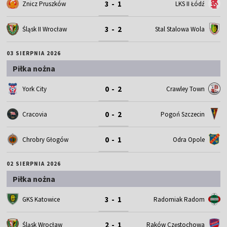
3 - 1
Znicz Pruszków
LKS II Łódź
3 - 2
Śląsk II Wrocław
Stal Stalowa Wola
03 SIERPNIA 2026
Piłka nożna
0 - 2
York City
Crawley Town
0 - 2
Cracovia
Pogoń Szczecin
0 - 1
Chrobry Głogów
Odra Opole
02 SIERPNIA 2026
Piłka nożna
3 - 1
GKS Katowice
Radomiak Radom
2 - 1
Śląsk Wrocław
Raków Częstochowa