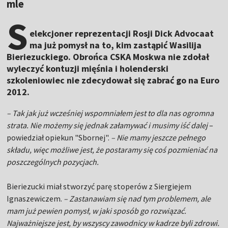
mle
S
elekcjoner reprezentacji Rosji Dick Advocaat
ma już pomysł na to, kim zastąpić Wasilija
Bieriezuckiego. Obrońca CSKA Moskwa nie zdołał
wyleczyć kontuzji mięśnia i holenderski
szkoleniowiec nie zdecydował się zabrać go na Euro
2012.
– Tak jak już wcześniej wspomniałem jest to dla nas ogromna
strata. Nie możemy się jednak załamywać i musimy iść dalej
–
powiedział opiekun "Sbornej".
– Nie mamy jeszcze pełnego
składu, więc możliwe jest, że postaramy się coś pozmieniać na
poszczególnych pozycjach.
Bieriezucki miał stworzyć parę stoperów z Siergiejem
Ignaszewiczem.
– Zastanawiam się nad tym problemem, ale
mam już pewien pomysł, w jaki sposób go rozwiązać.
Najważniejsze jest, by wszyscy zawodnicy w kadrze byli zdrowi.