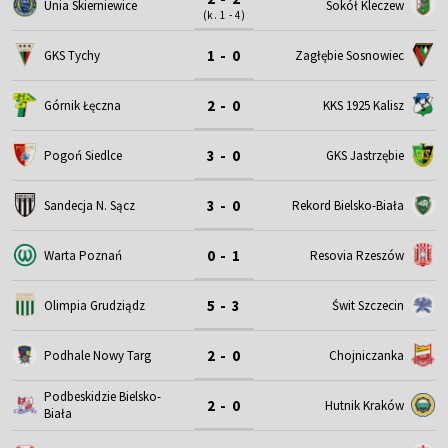
Unia Skierniewice
Sokół Kleczew
(k. 1 - 4)
1 - 0
GKS Tychy
Zagłębie Sosnowiec
2 - 0
Górnik Łęczna
KKS 1925 Kalisz
3 - 0
Pogoń Siedlce
GKS Jastrzębie
3 - 0
Sandecja N. Sącz
Rekord Bielsko-Biała
0 - 1
Warta Poznań
Resovia Rzeszów
5 - 3
Olimpia Grudziądz
Świt Szczecin
2 - 0
Podhale Nowy Targ
Chojniczanka
Podbeskidzie Bielsko-
2 - 0
Hutnik Kraków
Biała