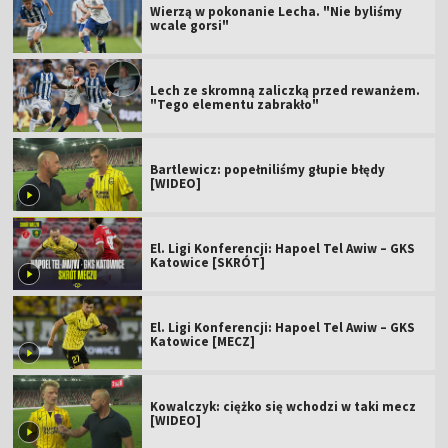
Wierzą w pokonanie Lecha. "Nie byliśmy
wcale gorsi"
Lech ze skromną zaliczką przed rewanżem.
"Tego elementu zabrakło"
Bartlewicz: popełniliśmy głupie błędy
[WIDEO]
El. Ligi Konferencji: Hapoel Tel Awiw – GKS
Katowice [SKRÓT]
El. Ligi Konferencji: Hapoel Tel Awiw – GKS
Katowice [MECZ]
Kowalczyk: ciężko się wchodzi w taki mecz
[WIDEO]