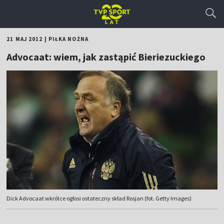
21 MAJ 2012
|
PIŁKA NOŻNA
Advocaat: wiem, jak zastąpić Bieriezuckiego
Dick Advocaat wkrótce ogłosi ostateczny skład Rosjan (fot. Getty Images)