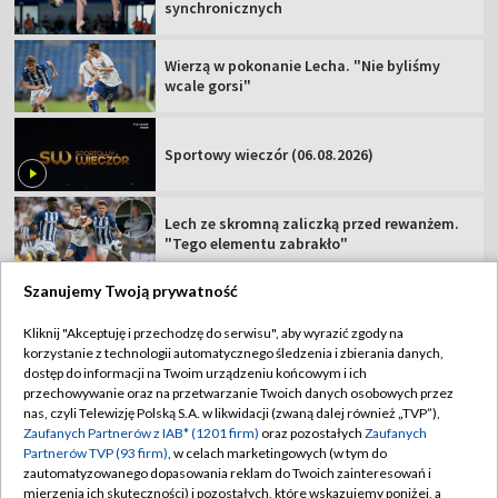
synchronicznych
Wierzą w pokonanie Lecha. "Nie byliśmy
wcale gorsi"
Sportowy wieczór (06.08.2026)
Lech ze skromną zaliczką przed rewanżem.
"Tego elementu zabrakło"
Szanujemy Twoją prywatność
Kliknij "Akceptuję i przechodzę do serwisu", aby wyrazić zgody na
korzystanie z technologii automatycznego śledzenia i zbierania danych,
TVP
dostęp do informacji na Twoim urządzeniu końcowym i ich
przechowywanie oraz na przetwarzanie Twoich danych osobowych przez
Abonament TVP
Regulamin TVP
nas, czyli Telewizję Polską S.A. w likwidacji (zwaną dalej również „TVP”),
Polityka prywatności
Sklep TVP
Zaufanych Partnerów z IAB* (1201 firm)
oraz pozostałych
Zaufanych
Partnerów TVP (93 firm)
, w celach marketingowych (w tym do
Biuro Reklamy
Moje zgody
zautomatyzowanego dopasowania reklam do Twoich zainteresowań i
mierzenia ich skuteczności) i pozostałych, które wskazujemy poniżej, a