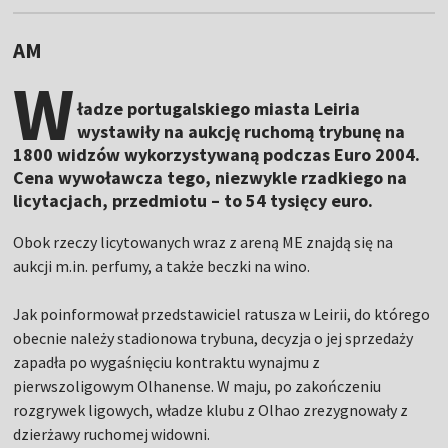
AM
W
ładze portugalskiego miasta Leiria
wystawiły na aukcję ruchomą trybunę na
1800 widzów wykorzystywaną podczas Euro 2004.
Cena wywoławcza tego, niezwykle rzadkiego na
licytacjach, przedmiotu – to 54 tysięcy euro.
Obok rzeczy licytowanych wraz z areną ME znajdą się na
aukcji m.in. perfumy, a także beczki na wino.
Jak poinformował przedstawiciel ratusza w Leirii, do którego
obecnie należy stadionowa trybuna, decyzja o jej sprzedaży
zapadła po wygaśnięciu kontraktu wynajmu z
pierwszoligowym Olhanense. W maju, po zakończeniu
rozgrywek ligowych, władze klubu z Olhao zrezygnowały z
dzierżawy ruchomej widowni.