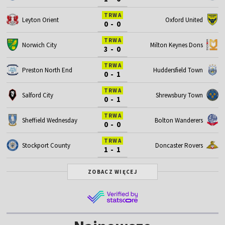
TRWA
Leyton Orient
Oxford United
0 - 0
TRWA
Norwich City
Milton Keynes Dons
3 - 0
TRWA
Preston North End
Huddersfield Town
0 - 1
TRWA
Salford City
Shrewsbury Town
0 - 1
TRWA
Sheffield Wednesday
Bolton Wanderers
0 - 0
TRWA
Stockport County
Doncaster Rovers
1 - 1
ZOBACZ WIĘCEJ