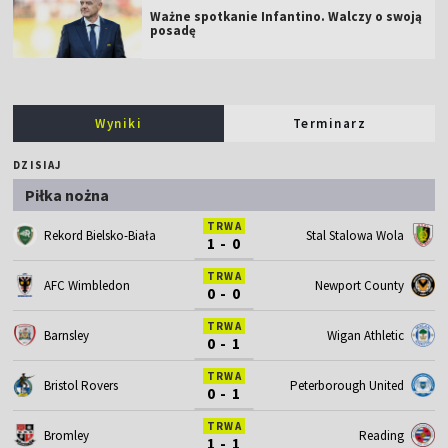
Ważne spotkanie Infantino. Walczy o swoją
posadę
Wyniki
Terminarz
DZISIAJ
Piłka nożna
TRWA
Rekord Bielsko-Biała
Stal Stalowa Wola
1 - 0
TRWA
AFC Wimbledon
Newport County
0 - 0
TRWA
Barnsley
Wigan Athletic
0 - 1
TRWA
Bristol Rovers
Peterborough United
0 - 1
TRWA
Bromley
Reading
1 - 1