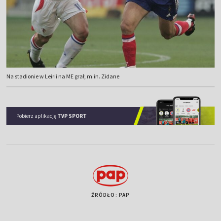
Na stadionie w Leirii na ME grał, m.in. Zidane
Pobierz aplikację
TVP SPORT
ŹRÓDŁO: PAP