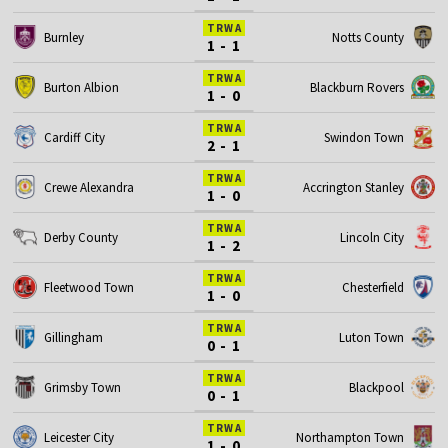
TRWA
Burnley
Notts County
1 - 1
TRWA
Burton Albion
Blackburn Rovers
1 - 0
TRWA
Cardiff City
Swindon Town
2 - 1
TRWA
Crewe Alexandra
Accrington Stanley
1 - 0
TRWA
Derby County
Lincoln City
1 - 2
TRWA
Fleetwood Town
Chesterfield
1 - 0
TRWA
Gillingham
Luton Town
0 - 1
TRWA
Grimsby Town
Blackpool
0 - 1
TRWA
Leicester City
Northampton Town
1 - 0