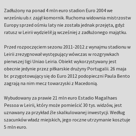
Zadłużony na ponad 4 mln euro stadion Euro 2004 we
wrześniu ub.r. zajął komornik. Ruchoma widownia mistrzostw
Europy sprzed ośmiu laty nie została jednak przejęta, gdyż
ratusz w Leirii wydzielił ją wcześniej z zadłużonego majątku.
Przed rozpoczęciem sezonu 2011-2012 z wynajmu stadionu w
Leirii zrezygnował występujący wówczas w rozgrywkach
pierwszej ligi Uniao Leiria. Obiekt wykorzystywany jest
obecnie jedynie przez piłkarskie drużyny Portugalii. 26 maja
br. przygotowujący się do Euro 2012 podopieczni Paula Bento
zagrają na nim mecz towarzyski z Macedonią.
Wybudowany za prawie 21 mln euro Estadio Magalhaes
Pessoa w Leirii, który może pomieścić 30 tys. widzów, jest
uznawany za przykład źle skalkulowanej inwestycji. Według
szacunków władz miejskich, jego roczne utrzymanie kosztuje
5 mln euro.