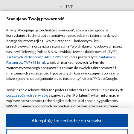
TVP
Abonament TVP
Regulamin TVP
Szanujemy Twoją prywatność
Polityka prywatności
Sklep TVP
Kliknij "Akceptuję i przechodzę do serwisu", aby wyrazić zgody na
Biuro Reklamy
Moje zgody
korzystanie z technologii automatycznego śledzenia i zbierania danych,
dostęp do informacji na Twoim urządzeniu końcowym i ich
Oferta Handlowa
Biuro reklamy
przechowywanie oraz na przetwarzanie Twoich danych osobowych przez
nas, czyli Telewizję Polską S.A. w likwidacji (zwaną dalej również „TVP”),
Telegazeta ogłoszenia
Kontakt
Zaufanych Partnerów z IAB* (1201 firm)
oraz pozostałych
Zaufanych
Partnerów TVP (93 firm)
, w celach marketingowych (w tym do
Emisja w TVP
zautomatyzowanego dopasowania reklam do Twoich zainteresowań i
Kanały
Rada Programowa
mierzenia ich skuteczności) i pozostałych, które wskazujemy poniżej, a
także zgody na udostępnianie przez nas identyfikatora PPID do Google.
Ogłoszenia przetargowe
©2026 Telewizja Polska Spółka Akcyjna w likwidacji
Twoje dane osobowe zbierane podczas odwiedzania przez Ciebie naszych
Akademia Telewizyjna
poszczególnych serwisów
zwanych dalej „Portalem”, w tym informacje
zapisywane za pomocą technologii takich jak: pliki cookie, sygnalizatory
Informacje o nadawcy
WWW lub innych podobnych technologii umożliwiających świadczenie
Centrum informacji TVP
dopasowanych i bezpiecznych usług, personalizację treści oraz reklam,
udostępnianie funkcji mediów społecznościowych oraz analizowanie
Akceptuję i przechodzę do serwisu
System NOS
ruchu w Internecie.
Zgłoś program (ROPAT)
Twoje dane osobowe zbierane podczas odwiedzania przez Ciebie