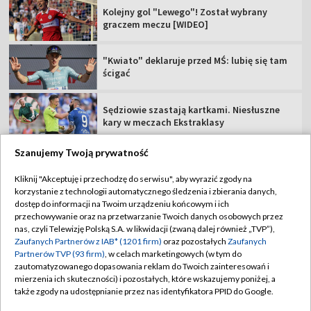
Kolejny gol "Lewego"! Został wybrany
graczem meczu [WIDEO]
"Kwiato" deklaruje przed MŚ: lubię się tam
ścigać
Sędziowie szastają kartkami. Niesłuszne
kary w meczach Ekstraklasy
Szanujemy Twoją prywatność
Triumfatorka TdFF zabrała głos. Oceniła
incydent z Niewiadomą
Kliknij "Akceptuję i przechodzę do serwisu", aby wyrazić zgody na
korzystanie z technologii automatycznego śledzenia i zbierania danych,
dostęp do informacji na Twoim urządzeniu końcowym i ich
Kroniki Tour de Pologne #7 (09.08.2026)
przechowywanie oraz na przetwarzanie Twoich danych osobowych przez
nas, czyli Telewizję Polską S.A. w likwidacji (zwaną dalej również „TVP”),
Zaufanych Partnerów z IAB* (1201 firm)
oraz pozostałych
Zaufanych
Partnerów TVP (93 firm)
, w celach marketingowych (w tym do
zautomatyzowanego dopasowania reklam do Twoich zainteresowań i
mierzenia ich skuteczności) i pozostałych, które wskazujemy poniżej, a
także zgody na udostępnianie przez nas identyfikatora PPID do Google.
TVP