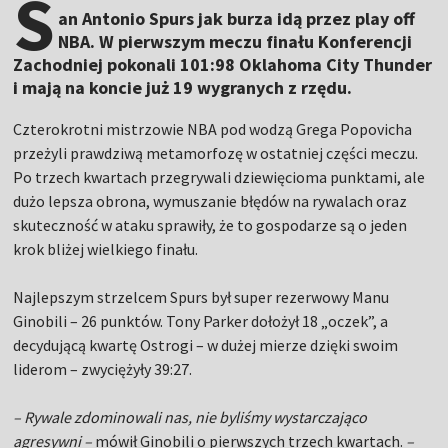
S
an Antonio Spurs jak burza idą przez play off
NBA. W pierwszym meczu finału Konferencji
Zachodniej pokonali 101:98 Oklahoma City Thunder
i mają na koncie już 19 wygranych z rzędu.
Czterokrotni mistrzowie NBA pod wodzą Grega Popovicha
przeżyli prawdziwą metamorfozę w ostatniej części meczu.
Po trzech kwartach przegrywali dziewięcioma punktami, ale
dużo lepsza obrona, wymuszanie błędów na rywalach oraz
skuteczność w ataku sprawiły, że to gospodarze są o jeden
krok bliżej wielkiego finału.
Najlepszym strzelcem Spurs był super rezerwowy Manu
Ginobili – 26 punktów. Tony Parker dołożył 18 „oczek”, a
decydującą kwartę Ostrogi – w dużej mierze dzięki swoim
liderom – zwyciężyły 39:27.
– Rywale zdominowali nas, nie byliśmy wystarczająco
agresywni –
mówił Ginobili o pierwszych trzech kwartach.
–