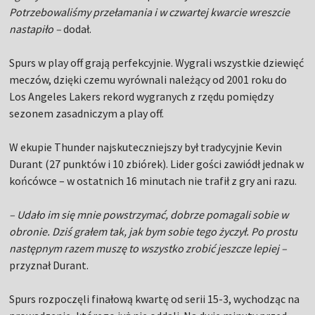
Potrzebowaliśmy przełamania i w czwartej kwarcie wreszcie
nastapiło –
dodał.
Spurs w play off grają perfekcyjnie. Wygrali wszystkie dziewięć
meczów, dzięki czemu wyrównali należący od 2001 roku do
Los Angeles Lakers rekord wygranych z rzędu pomiędzy
sezonem zasadniczym a play off.
W ekupie Thunder najskuteczniejszy był tradycyjnie Kevin
Durant (27 punktów i 10 zbiórek). Lider gości zawiódł jednak w
końcówce – w ostatnich 16 minutach nie trafił z gry ani razu.
– Udało im się mnie powstrzymać, dobrze pomagali sobie w
obronie. Dziś grałem tak, jak bym sobie tego życzył. Po prostu
następnym razem muszę to wszystko zrobić jeszcze lepiej –
przyznał Durant.
Spurs rozpoczęli finałową kwartę od serii 15-3, wychodząc na