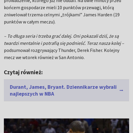
prowadzenie, którego już nie oddali. Na dwie minuty przed
końcem gospodarze mieli 10 punktów przewagi, którą
zniwelował trzema celnymi „trójkami” James Harden (19
punktów w całym meczu).
– To długa seria i trzeba grać dalej. Oni pokazali dziś, że są
twardzi mentalnie i potrafią się podnieść. Teraz nasza kolej –
podsumował rozgrywający Thunder, Derek Fisher. Kolejny
mecz we wtorek również w San Antonio.
Czytaj również:
Durant, James, Bryant. Dziennikarze wybrali
najlepszych w NBA