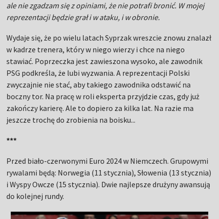
ale nie zgadzam się z opiniami, że nie potrafi bronić. W mojej
reprezentacji będzie grał i w ataku, i w obronie.
Wydaje się, że po wielu latach Syprzak wreszcie znowu znalazł
w kadrze trenera, który w niego wierzy i chce na niego
stawiać. Poprzeczka jest zawieszona wysoko, ale zawodnik
PSG podkreśla, że lubi wyzwania. A reprezentacji Polski
zwyczajnie nie stać, aby takiego zawodnika odstawić na
boczny tor. Na pracę w roli eksperta przyjdzie czas, gdy już
zakończy karierę. Ale to dopiero za kilka lat. Na razie ma
jeszcze trochę do zrobienia na boisku...
***
Przed biało-czerwonymi Euro 2024 w Niemczech. Grupowymi
rywalami będą: Norwegia (11 stycznia), Słowenia (13 stycznia)
i Wyspy Owcze (15 stycznia). Dwie najlepsze drużyny awansują
do kolejnej rundy.