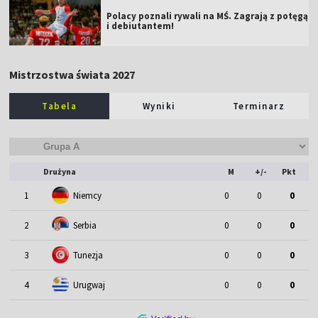
Polacy poznali rywali na MŚ. Zagrają z potęgą
i debiutantem!
Mistrzostwa świata 2027
Tabela
Wyniki
Terminarz
Drużyna
M
+/-
Pkt
1
Niemcy
0
0
0
2
Serbia
0
0
0
3
Tunezja
0
0
0
4
Urugwaj
0
0
0