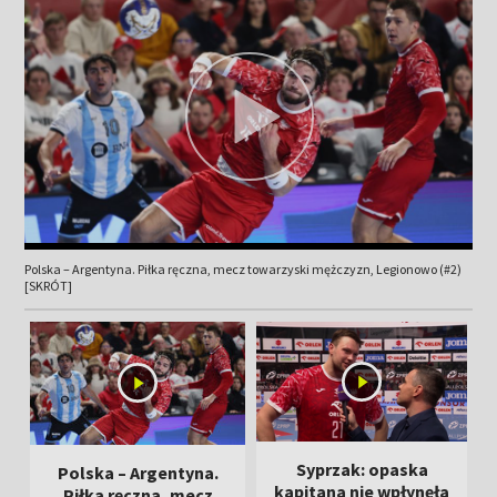
Polska – Argentyna. Piłka ręczna, mecz towarzyski mężczyzn, Legionowo (#2)
[SKRÓT]
Syprzak: opaska
Polska – Argentyna.
kapitana nie wpłynęła
Piłka ręczna, mecz