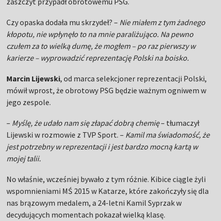
zaszczyt przypadł obrotowemu PSG.
Czy opaska dodała mu skrzydeł? –
Nie miałem z tym żadnego
kłopotu, nie wpłynęło to na mnie paraliżująco. Na pewno
czułem za to wielką dumę, że mogłem – po raz pierwszy w
karierze – wyprowadzić reprezentację Polski na boisko.
Marcin Lijewski
, od marca selekcjoner reprezentacji Polski,
mówił wprost, że obrotowy PSG będzie ważnym ogniwem w
jego zespole.
–
Myślę, że udało nam się złapać dobrą chemię
– tłumaczył
Lijewski w rozmowie z TVP Sport. –
Kamil ma świadomość, że
jest potrzebny w reprezentacji i jest bardzo mocną kartą w
mojej talii.
No właśnie, wcześniej bywało z tym różnie. Kibice ciągle żyli
wspomnieniami MŚ 2015 w Katarze, które zakończyły się dla
nas brązowym medalem, a 24-letni Kamil Syprzak w
decydujących momentach pokazał wielką klasę.