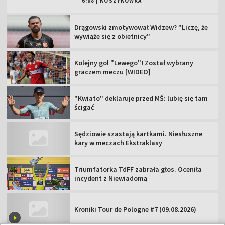
6:08
|
KOSZYKÓWKA
Drągowski zmotywował Widzew? "Liczę, że
wywiąże się z obietnicy"
Kolejny gol "Lewego"! Został wybrany
graczem meczu [WIDEO]
"Kwiato" deklaruje przed MŚ: lubię się tam
ścigać
Sędziowie szastają kartkami. Niesłuszne
kary w meczach Ekstraklasy
Triumfatorka TdFF zabrała głos. Oceniła
incydent z Niewiadomą
Kroniki Tour de Pologne #7 (09.08.2026)