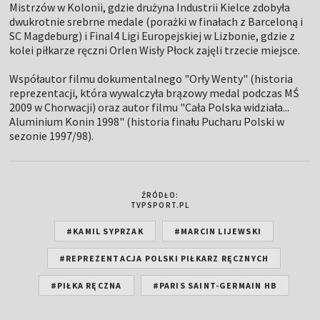
Mistrzów w Kolonii, gdzie drużyna Industrii Kielce zdobyła
dwukrotnie srebrne medale (porażki w finałach z Barceloną i
SC Magdeburg) i Final4 Ligi Europejskiej w Lizbonie, gdzie z
kolei piłkarze ręczni Orlen Wisły Płock zajęli trzecie miejsce.
Współautor filmu dokumentalnego "Orły Wenty" (historia
reprezentacji, która wywalczyła brązowy medal podczas MŚ
2009 w Chorwacji) oraz autor filmu "Cała Polska widziała...
Aluminium Konin 1998" (historia finału Pucharu Polski w
sezonie 1997/98).
ŹRÓDŁO:
TVPSPORT.PL
#KAMIL SYPRZAK
#MARCIN LIJEWSKI
#REPREZENTACJA POLSKI PIŁKARZ RĘCZNYCH
#PIŁKA RĘCZNA
#PARIS SAINT-GERMAIN HB