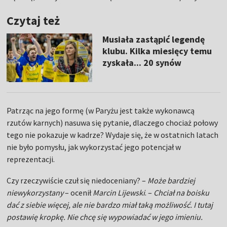
Czytaj też
Musiała zastąpić legendę
klubu. Kilka miesięcy temu
zyskała... 20 synów
Patrząc na jego formę (w Paryżu jest także wykonawcą
rzutów karnych) nasuwa się pytanie, dlaczego chociaż połowy
tego nie pokazuje w kadrze? Wydaje się, że w ostatnich latach
nie było pomysłu, jak wykorzystać jego potencjał w
reprezentacji.
Czy rzeczywiście czuł się niedoceniany? –
Może bardziej
niewykorzystany
– ocenił
Marcin Lijewski
. –
Chciał na boisku
dać z siebie więcej, ale nie bardzo miał taką możliwość. I tutaj
postawię kropkę. Nie chcę się wypowiadać w jego imieniu.