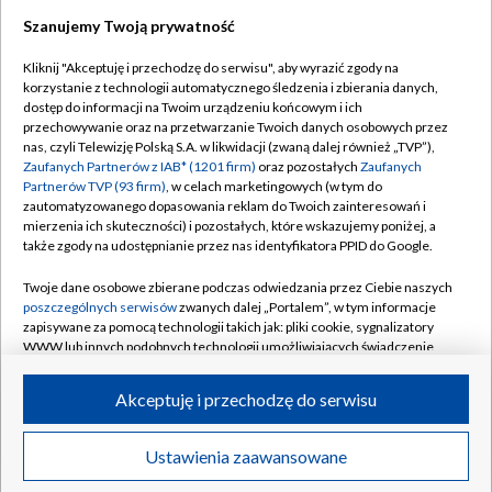
Szanujemy Twoją prywatność
Kliknij "Akceptuję i przechodzę do serwisu", aby wyrazić zgody na
korzystanie z technologii automatycznego śledzenia i zbierania danych,
TVP
dostęp do informacji na Twoim urządzeniu końcowym i ich
Abonament TVP
Regulamin TVP
przechowywanie oraz na przetwarzanie Twoich danych osobowych przez
nas, czyli Telewizję Polską S.A. w likwidacji (zwaną dalej również „TVP”),
Polityka prywatności
Sklep TVP
Zaufanych Partnerów z IAB* (1201 firm)
oraz pozostałych
Zaufanych
Partnerów TVP (93 firm)
, w celach marketingowych (w tym do
Biuro Reklamy
Moje zgody
zautomatyzowanego dopasowania reklam do Twoich zainteresowań i
mierzenia ich skuteczności) i pozostałych, które wskazujemy poniżej, a
Oferta Handlowa
Biuro reklamy
także zgody na udostępnianie przez nas identyfikatora PPID do Google.
Telegazeta ogłoszenia
Kontakt
Twoje dane osobowe zbierane podczas odwiedzania przez Ciebie naszych
Emisja w TVP
poszczególnych serwisów
zwanych dalej „Portalem”, w tym informacje
zapisywane za pomocą technologii takich jak: pliki cookie, sygnalizatory
Kanały
Rada Programowa
WWW lub innych podobnych technologii umożliwiających świadczenie
dopasowanych i bezpiecznych usług, personalizację treści oraz reklam,
Ogłoszenia przetargowe
udostępnianie funkcji mediów społecznościowych oraz analizowanie
©2026 Telewizja Polska Spółka Akcyjna w likwidacji
Akceptuję i przechodzę do serwisu
ruchu w Internecie.
Akademia Telewizyjna
Informacje o nadawcy
Twoje dane osobowe zbierane podczas odwiedzania przez Ciebie
Ustawienia zaawansowane
News
Transmisje
Wideo
Więcej
poszczególnych serwisów
na Portalu, takie jak adresy IP, identyfikatory
Centrum informacji TVP
Twoich urządzeń końcowych i identyfikatory plików cookie, informacje o