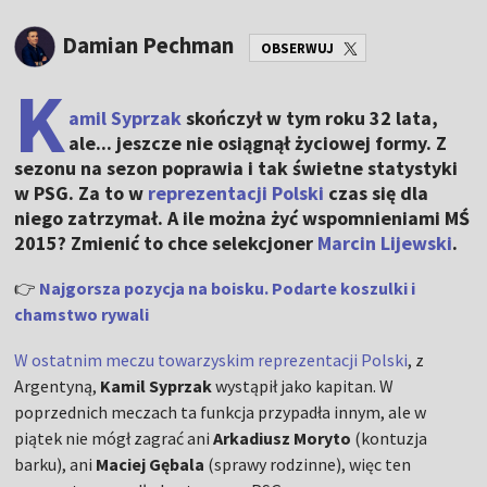
Damian Pechman
OBSERWUJ
K
amil Syprzak
skończył w tym roku 32 lata,
ale... jeszcze nie osiągnął życiowej formy. Z
sezonu na sezon poprawia i tak świetne statystyki
w PSG. Za to w
reprezentacji Polski
czas się dla
niego zatrzymał. A ile można żyć wspomnieniami MŚ
2015? Zmienić to chce selekcjoner
Marcin Lijewski
.
👉
Najgorsza pozycja na boisku. Podarte koszulki i
chamstwo rywali
W ostatnim meczu towarzyskim reprezentacji Polski
, z
Argentyną,
Kamil Syprzak
wystąpił jako kapitan. W
poprzednich meczach ta funkcja przypadła innym, ale w
piątek nie mógł zagrać ani
Arkadiusz Moryto
(kontuzja
barku), ani
Maciej Gębala
(sprawy rodzinne), więc ten