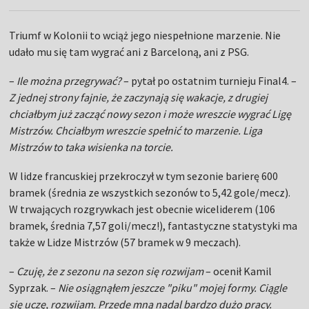
Triumf w Kolonii to wciąż jego niespełnione marzenie. Nie
udało mu się tam wygrać ani z Barceloną, ani z PSG.
–
Ile można przegrywać?
– pytał po ostatnim turnieju Final4. –
Z jednej strony fajnie, że zaczynają się wakacje, z drugiej
chciałbym już zacząć nowy sezon i może wreszcie wygrać Ligę
Mistrzów. Chciałbym wreszcie spełnić to marzenie. Liga
Mistrzów to taka wisienka na torcie.
W lidze francuskiej przekroczył w tym sezonie barierę 600
bramek (średnia ze wszystkich sezonów to 5,42 gole/mecz).
W trwających rozgrywkach jest obecnie wiceliderem (106
bramek, średnia 7,57 goli/mecz!), fantastyczne statystyki ma
także w Lidze Mistrzów (57 bramek w 9 meczach).
–
Czuję, że z sezonu na sezon się rozwijam
– ocenił Kamil
Syprzak. –
Nie osiągnąłem jeszcze "piku" mojej formy. Ciągle
się uczę, rozwijam. Przede mną nadal bardzo dużo pracy.