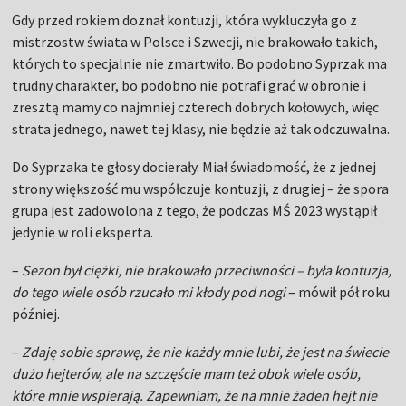
Gdy przed rokiem doznał kontuzji, która wykluczyła go z
mistrzostw świata w Polsce i Szwecji, nie brakowało takich,
których to specjalnie nie zmartwiło. Bo podobno Syprzak ma
trudny charakter, bo podobno nie potrafi grać w obronie i
zresztą mamy co najmniej czterech dobrych kołowych, więc
strata jednego, nawet tej klasy, nie będzie aż tak odczuwalna.
Do Syprzaka te głosy docierały. Miał świadomość, że z jednej
strony większość mu współczuje kontuzji, z drugiej – że spora
grupa jest zadowolona z tego, że podczas MŚ 2023 wystąpił
jedynie w roli eksperta.
–
Sezon był ciężki, nie brakowało przeciwności – była kontuzja,
do tego wiele osób rzucało mi kłody pod nogi
– mówił pół roku
później.
–
Zdaję sobie sprawę, że nie każdy mnie lubi, że jest na świecie
dużo hejterów, ale na szczęście mam też obok wiele osób,
które mnie wspierają. Zapewniam, że na mnie żaden hejt nie