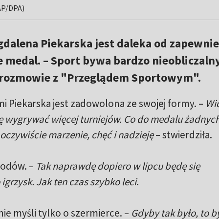
PAP/DPA)
gdalena Piekarska jest daleka od zapewnie
 medal. – Sport bywa bardzo nieobliczalny
 rozmowie z "Przeglądem Sportowym".
i Piekarska jest zadowolona ze swojej formy. –
Wi
ę wygrywać więcej turniejów. Co do medalu żadnyc
oczywiście marzenie, chęć i nadzieję
– stwierdziła.
wodów. –
Tak naprawdę dopiero w lipcu będę się
rzysk. Jak ten czas szybko leci
.
nie myśli tylko o szermierce. –
Gdyby tak było, to 