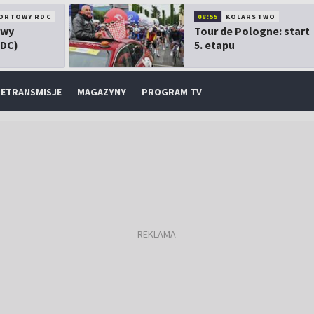
ORTOWY RDC
08:55
KOLARSTWO
owy
Tour de Pologne: start
RDC)
5. etapu
ETRANSMISJE
MAGAZYNY
PROGRAM TV