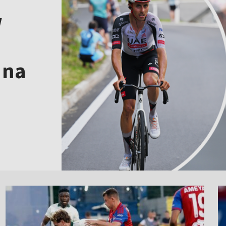
w
 na