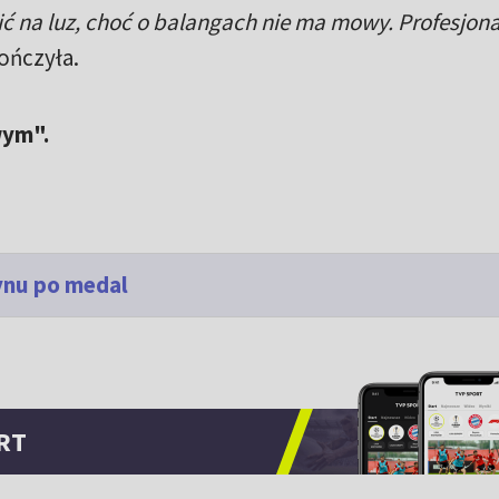
ć na luz, choć o balangach nie ma mowy. Profesjona
ończyła.
wym".
ynu po medal
RT