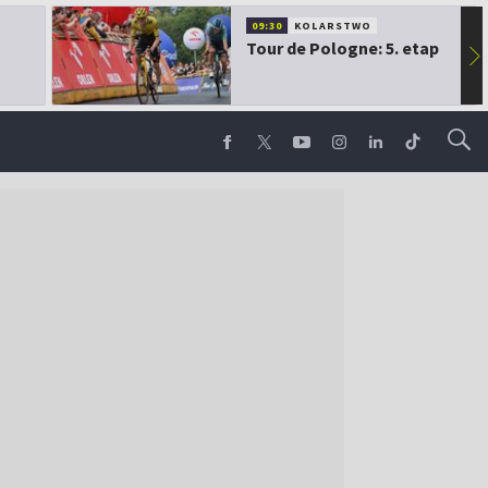
09:30
KOLARSTWO
Tour de Pologne: 5. etap
▶