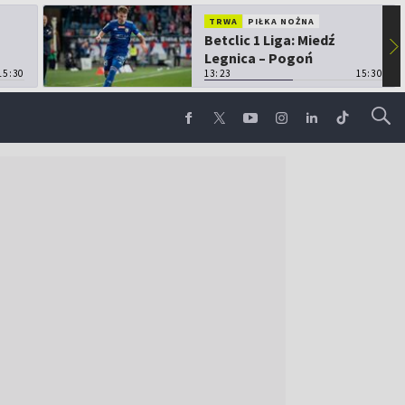
TRWA
PIŁKA NOŻNA
Betclic 1 Liga: Miedź
▶
Legnica – Pogoń
15:30
Grodzisk Mazowiecki
13:23
15:30