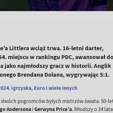
’a Littlera wciąż trwa. 16-letni darter,
64. miejscu w rankingu PDC, awansował d
a jako najmłodszy gracz w historii. Anglik
onego Brendana Dolana, wygrywając 5:1.
24. Igrzyska, Euro i wiele innych
ię dwóch pogromców byłych mistrzów świata. 50-le
go Andersona
i
Gerwyna Price’a
. Młodszy o 34 lat