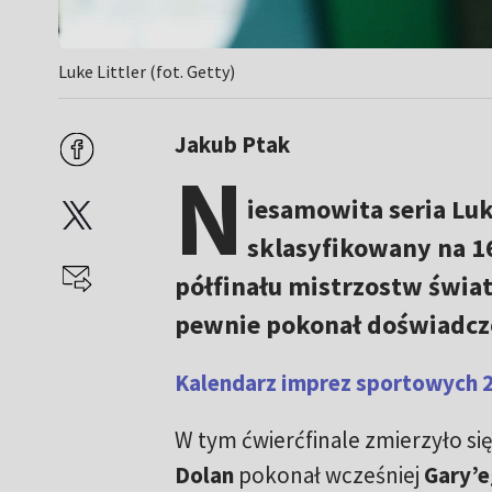
Luke Littler (fot. Getty)
Jakub Ptak
N
iesamowita seria Luke
sklasyfikowany na 1
półfinału mistrzostw świat
pewnie pokonał doświadcz
Kalendarz imprez sportowych 20
W tym ćwierćfinale zmierzyło s
Dolan
pokonał wcześniej
Gary’e