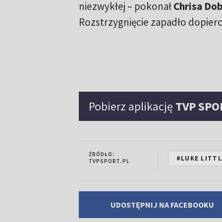
niezwykłej – pokonał
Chrisa Do
Rozstrzygnięcie zapadło dopiero
Pobierz aplikację
TVP SPO
ŹRÓDŁO:
#LUKE LITT
TVPSPORT.PL
UDOSTĘPNIJ NA FACEBOOKU