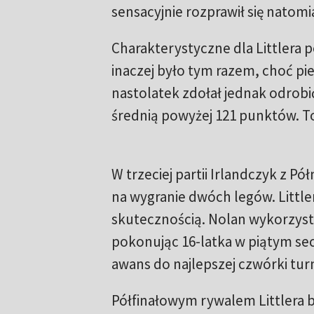
sensacyjnie rozprawił się natom
Charakterystyczne dla Littlera 
inaczej było tym razem, choć pi
nastolatek zdołał jednak odrobić
średnią powyżej 121 punktów. To
W trzeciej partii Irlandczyk z Pó
na wygranie dwóch legów. Little
skutecznością. Nolan wykorzyst
pokonując 16-latka w piątym seci
awans do najlepszej czwórki turn
Półfinałowym rywalem Littlera 