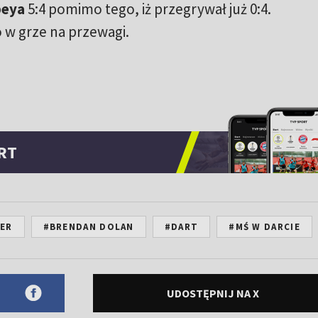
beya
5:4 pomimo tego, iż przegrywał już 0:4.
 w grze na przewagi.
RT
LER
#BRENDAN DOLAN
#DART
#MŚ W DARCIE
UDOSTĘPNIJ NA X