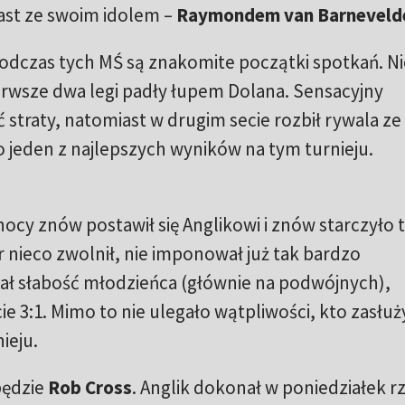
iast ze swoim idolem –
Raymondem van Barnevel
podczas tych MŚ są znakomite początki spotkań. Ni
erwsze dwa legi padły łupem Dolana. Sensacyjny
 straty, natomiast w drugim secie rozbił rywala ze
 jeden z najlepszych wyników na tym turnieju.
łnocy znów postawił się Anglikowi i znów starczyło 
r nieco zwolnił, nie imponował już tak bardzo
ał słabość młodzieńca (głównie na podwójnych),
e 3:1. Mimo to nie ulegało wątpliwości, kto zasłuż
ieju.
będzie
Rob Cross
. Anglik dokonał w poniedziałek r