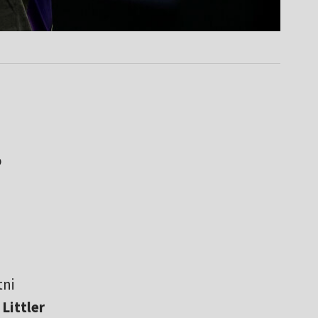
o
tni
a
Littler