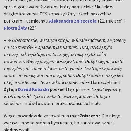
spraw: gonitwy za światem, który nam uciekł. Skutek: w
drugim konkursie TCS zobaczyliśmy trzech naszych w
punktami i uśmiechy u
Aleksandra Zniszczoła
(21. miejsce) i
Piotra Żyły
(22.).
–
W Oberstdorfie, w starym stroju, w finale sądziłem, że polecę
na 145 metrów. A spadłem jak kamień. Tutaj dzisiaj było
inaczej. Jak wylatuję, no to czuję już taką szybkość w
powietrzu. Więcej przyjemności jest, nie? Dotąd się po prostu
męczyłem, nic mnie w locie nie trzymało. Te stroje naprawdę
sporo zmieniają w moim przypadku. Dotąd robiłem wszystko
okej, a nie leciało. Teraz w końcu poleciało
– tłumaczył nam
Żyła
, a
Dawid Kubacki
podzielił tę opinię. –
To jest wyraźny
krok naprzód. Tylko trzeba to jeszcze poprzeć dobrym
skokiem
– mówił o swoim braku awansu do finału.
Więcej powodów do zadowolenia miał
Zniszczoł
. Dla niego
zwłaszcza seria próbna była udana, bo zanotował w niej
siódmy wynik.