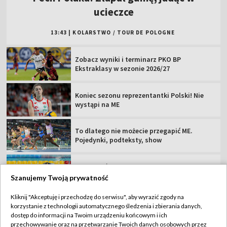
Koniec sezonu reprezentantki Polski! Nie
wystąpi na ME
To dlatego nie możecie przegapić ME.
Pojedynki, podteksty, show
Polka na ósmym miejscu w sprincie
podczas ME
Jako pierwszy przepłynął Bałtyk. Specjalny
gość "Sportowego Wieczoru"
Argentyna się wyłamała. Oficjalne poparcie
dla Infantino
Szanujemy Twoją prywatność
Kliknij "Akceptuję i przechodzę do serwisu", aby wyrazić zgody na
korzystanie z technologii automatycznego śledzenia i zbierania danych,
TVP
dostęp do informacji na Twoim urządzeniu końcowym i ich
Abonament TVP
Regulamin TVP
przechowywanie oraz na przetwarzanie Twoich danych osobowych przez