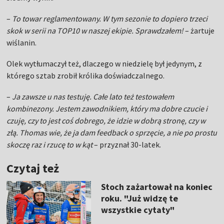
–
To towar reglamentowany. W tym sezonie to dopiero trzeci
skok w serii na TOP10 w naszej ekipie. Sprawdzałem!
– żartuje
wiślanin.
Olek wytłumaczył też, dlaczego w niedzielę był jedynym, z
którego sztab zrobił królika doświadczalnego.
–
Ja zawsze u nas testuję. Całe lato też testowałem
kombinezony. Jestem zawodnikiem, który ma dobre czucie i
czuję, czy to jest coś dobrego, że idzie w dobrą stronę, czy w
złą. Thomas wie, że ja dam feedback o sprzęcie, a nie po prostu
skoczę raz i rzucę to w kąt
– przyznał 30-latek.
Czytaj też
Stoch zażartował na koniec
roku. "Już widzę te
wszystkie cytaty"