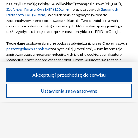
nas, czyli Telewizję Polską S.A. w likwidacji (zwaną dalej również „TVP”),
Polityka prywatności
Sklep TVP
Zaufanych Partnerów z IAB* (1201 firm)
oraz pozostałych
Zaufanych
Partnerów TVP (93 firm)
, w celach marketingowych (w tym do
Biuro Reklamy
Moje zgody
zautomatyzowanego dopasowania reklam do Twoich zainteresowań i
mierzenia ich skuteczności) i pozostałych, które wskazujemy poniżej, a
Oferta Handlowa
Biuro reklamy
także zgody na udostępnianie przez nas identyfikatora PPID do Google.
Telegazeta ogłoszenia
Kontakt
Twoje dane osobowe zbierane podczas odwiedzania przez Ciebie naszych
Emisja w TVP
poszczególnych serwisów
zwanych dalej „Portalem”, w tym informacje
zapisywane za pomocą technologii takich jak: pliki cookie, sygnalizatory
Kanały
Rada Programowa
WWW lub innych podobnych technologii umożliwiających świadczenie
dopasowanych i bezpiecznych usług, personalizację treści oraz reklam,
Ogłoszenia przetargowe
udostępnianie funkcji mediów społecznościowych oraz analizowanie
©2026 Telewizja Polska Spółka Akcyjna w likwidacji
Akceptuję i przechodzę do serwisu
ruchu w Internecie.
Akademia Telewizyjna
Informacje o nadawcy
Twoje dane osobowe zbierane podczas odwiedzania przez Ciebie
Ustawienia zaawansowane
News
Transmisje
Wideo
Więcej
poszczególnych serwisów
na Portalu, takie jak adresy IP, identyfikatory
Centrum informacji TVP
Twoich urządzeń końcowych i identyfikatory plików cookie, informacje o
Twoich wyszukiwaniach w serwisach Portalu czy historia odwiedzin będą
System NOS
przetwarzane przez TVP,
Zaufanych Partnerów z IAB
oraz pozostałych
Zaufanych Partnerów TVP
dla realizacji następujących celów i funkcji:
Zgłoś program (ROPAT)
przechowywania informacji na urządzeniu lub dostęp do nich, wyboru
DO GÓRY
Kariera w TVP
podstawowych reklam, wyboru spersonalizowanych reklam, tworzenia
profilu spersonalizowanych reklam, tworzenia profilu spersonalizowanych
Naziemna Telewizja Cyfrowa