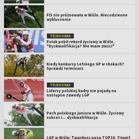
FIS nie próżnowała w Wiśle. Niecodzienne
wykluczenia
TYLKO U NAS
Polak pobił rekord życiowy w Wiśle.
"Dyskwalifikacja? Nie mam złości"
Kiedy konkursy Letniego GP w skokach?
Sprawdź terminarz
TYLKO U NAS
Liderzy polskiej kadry nie pojadą na
następne zawody LGP
Pech polskiego juniora w Wiśle. Życiowy
sukces i... dyskwalifikacja
LGP w Wiśle: Twardosz poza TOP10. Triumf