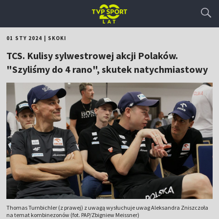
01 STY 2024
|
SKOKI
TCS. Kulisy sylwestrowej akcji Polaków.
"Szyliśmy do 4 rano", skutek natychmiastowy
Thomas Turnbichler (z prawej) z uwagą wysłuchuje uwag Aleksandra Zniszczoła
na temat kombinezonów (fot. PAP/Zbigniew Meissner)