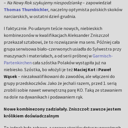
–
Na Nowy Rok szykujemy niespodziankę
– zapowiedział
Thomas Thurnbichler
, naczelny optymista polskich skoków
narciarskich, w ostatni dzień grudnia.
I faktycznie. Po udanym teście nowych, niebieskich
kombinezonów w kwalifikacjach Aleksander Zniszczoł
przekazał sztabowi, że to rozwiązanie ma sens. Później cała
grupa serwisowa biało-czerwonych usiadła do Sylwestra przy
maszynach i materiałach, a od serii próbnej w
Garmisch-
Partenkirchen
cała szóstka Polaków wystąpiła już na
niebiesko. Szóstka, bo włożyli je też
Maciej Kot
i
Paweł
Wąsek
– niezakwalifikowani do zawodów, ale włączeni do
grupy przedskoczków. Jako że jechali razem, przed 1. serią
zrobili sobie nawet wewnętrzną parę KO. Taką ze stawaniem
na dole na dywanikach i podawaniem rąk.
Nowe kombinezony zadziałały. Zniszczoł: zawsze jestem
królikiem doświadczalnym
To jednak była zabawa, a sprawa strojów dotyczy poważnych