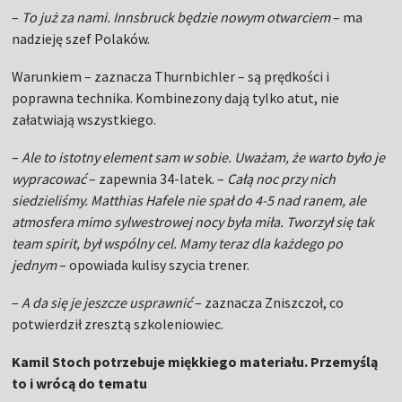
–
To już za nami. Innsbruck będzie nowym otwarciem
– ma
nadzieję szef Polaków.
Warunkiem – zaznacza Thurnbichler – są prędkości i
poprawna technika. Kombinezony dają tylko atut, nie
załatwiają wszystkiego.
–
Ale to istotny element sam w sobie. Uważam, że warto było je
wypracować
– zapewnia 34-latek. –
Całą noc przy nich
siedzieliśmy. Matthias Hafele nie spał do 4-5 nad ranem, ale
atmosfera mimo sylwestrowej nocy była miła. Tworzył się tak
team spirit, był wspólny cel. Mamy teraz dla każdego po
jednym
– opowiada kulisy szycia trener.
–
A da się je jeszcze usprawnić
– zaznacza Zniszczoł, co
potwierdził zresztą szkoleniowiec.
Kamil Stoch potrzebuje miękkiego materiału. Przemyślą
to i wrócą do tematu