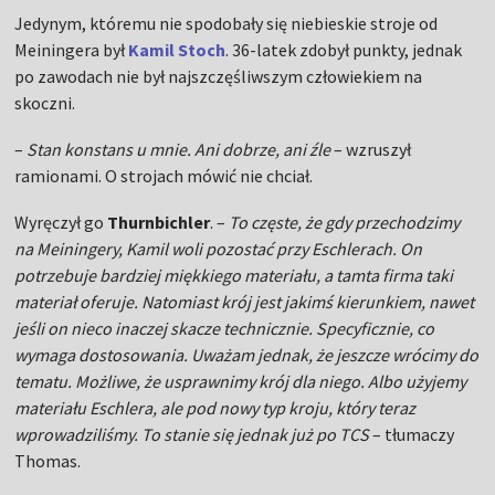
Jedynym, któremu nie spodobały się niebieskie stroje od
Meiningera był
Kamil Stoch
. 36-latek zdobył punkty, jednak
po zawodach nie był najszczęśliwszym człowiekiem na
skoczni.
–
Stan konstans u mnie. Ani dobrze, ani źle
– wzruszył
ramionami. O strojach mówić nie chciał.
Wyręczył go
Thurnbichler
. –
To częste, że gdy przechodzimy
na Meiningery, Kamil woli pozostać przy Eschlerach. On
potrzebuje bardziej miękkiego materiału, a tamta firma taki
materiał oferuje. Natomiast krój jest jakimś kierunkiem, nawet
jeśli on nieco inaczej skacze technicznie. Specyficznie, co
wymaga dostosowania. Uważam jednak, że jeszcze wrócimy do
tematu. Możliwe, że usprawnimy krój dla niego. Albo użyjemy
materiału Eschlera, ale pod nowy typ kroju, który teraz
wprowadziliśmy. To stanie się jednak już po TCS
– tłumaczy
Thomas.