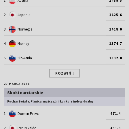
1
Austria
1439.5
2
Japonia
1425.6
3
Norwegia
1418.0
4
Niemcy
1374.7
5
Słowenia
1332.8
ROZWIŃ
27 MARCA 2026
Skoki narciarskie
Puchar Świata, Planica, mężczyźni, konkurs indywidualny
1
Domen Prevc
471.4
2
Ren Nikaido
451.3