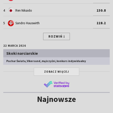
4
Ren Nikaido
230.8
5
Sandro Hauswirth
228.2
ROZWIŃ
22 MARCA 2026
Skoki narciarskie
Puchar Świata, Vikersund, mężczyźni, konkurs indywidualny
ZOBACZ WIĘCEJ
Najnowsze