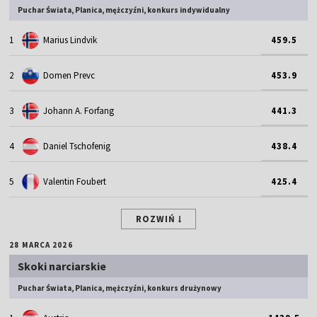
Puchar Świata, Planica, mężczyźni, konkurs indywidualny
1
Marius Lindvik
459.5
2
Domen Prevc
453.9
3
Johann A. Forfang
441.3
4
Daniel Tschofenig
438.4
5
Valentin Foubert
425.4
ROZWIŃ
28 MARCA 2026
Skoki narciarskie
Puchar Świata, Planica, mężczyźni, konkurs drużynowy