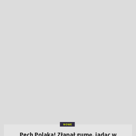
NOWE
Pech Polaka! Złapał gumę, jadąc w
ucieczce
13:43
|
KOLARSTWO
/
TOUR DE POLOGNE
Zobacz wyniki i terminarz PKO BP
Ekstraklasy w sezonie 2026/27