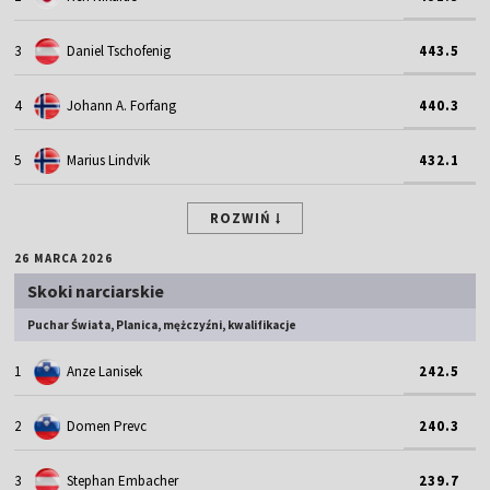
3
Daniel Tschofenig
443.5
4
Johann A. Forfang
440.3
5
Marius Lindvik
432.1
ROZWIŃ
26 MARCA 2026
Skoki narciarskie
Puchar Świata, Planica, mężczyźni, kwalifikacje
1
Anze Lanisek
242.5
2
Domen Prevc
240.3
3
Stephan Embacher
239.7