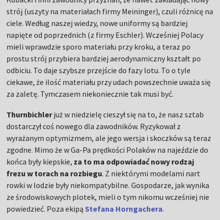
strój (uszyty na materiałach firmy Meininger), czuli różnicę na
ciele. Według naszej wiedzy, nowe uniformy są bardziej
napięte od poprzednich (z firmy Eschler). Wcześniej Polacy
mieli wprawdzie sporo materiału przy kroku, a teraz po
prostu strój przybiera bardziej aerodynamiczny kształt po
odbiciu. To daje szybsze przejście do fazy lotu. To o tyle
ciekawe, że ilość materiału przy udach powszechnie uważa się
za zaletę. Tymczasem niekoniecznie tak musi być.
Thurnbichler
już w niedzielę cieszył się na to, że nasz sztab
dostarczył coś nowego dla zawodników. Ryzykował z
wyrażanym optymizmem, ale jego wersja i skoczków są teraz
zgodne. Mimo że w Ga-Pa prędkości Polaków na najeździe do
końca były kiepskie,
za to ma odpowiadać nowy rodzaj
frezu w torach na rozbiegu
. Z niektórymi modelami nart
rowki w lodzie były niekompatybilne. Gospodarze, jak wynika
ze środowiskowych plotek, mieli o tym nikomu wcześniej nie
powiedzieć. Poza ekipą
Stefana Horngachera
.