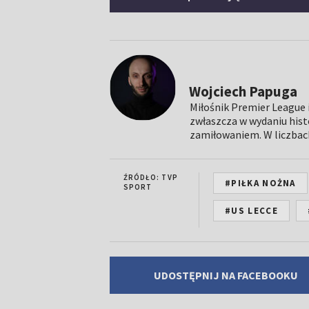
Wojciech Papuga
Miłośnik Premier League 
zwłaszcza w wydaniu histo
zamiłowaniem. W liczbach 
ŹRÓDŁO: TVP
#PIŁKA NOŻNA
SPORT
#US LECCE
UDOSTĘPNIJ NA FACEBOOKU