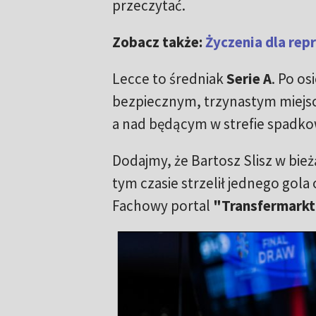
przeczytać.
Zobacz także:
Życzenia dla rep
Lecce to średniak
Serie A
. Po o
bezpiecznym, trzynastym miejscu
a nad będącym w strefie spadk
Dodajmy, że Bartosz Slisz w bie
tym czasie strzelił jednego gola
Fachowy portal
"Transfermark