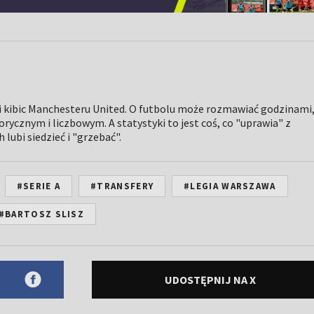
i kibic Manchesteru United. O futbolu może rozmawiać godzinami
rycznym i liczbowym. A statystyki to jest coś, co "uprawia" z
lubi siedzieć i "grzebać".
#SERIE A
#TRANSFERY
#LEGIA WARSZAWA
#BARTOSZ SLISZ
UDOSTĘPNIJ NA X