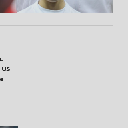
.
 US
ze