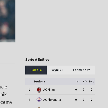
Serie A Enilive
Tabela
Wyniki
Terminarz
Drużyna
M
+/-
Pkt
icie
1
AC Milan
0
0
0
nik
2
AC Fiorentina
0
0
0
żemy