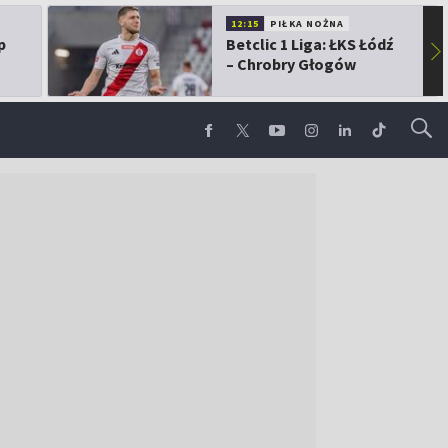
12:15
PIŁKA NOŻNA
p
Betclic 1 Liga: ŁKS Łódź
▶
– Chrobry Głogów