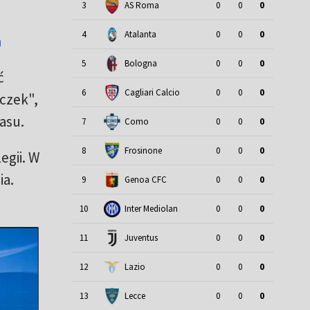
3
AS Roma
0
0
0
4
Atalanta
0
0
0
a
5
Bologna
0
0
0
ć
6
Cagliari Calcio
0
0
0
czek",
asu.
7
Como
0
0
0
8
Frosinone
0
0
0
egii. W
ia.
9
Genoa CFC
0
0
0
10
Inter Mediolan
0
0
0
11
Juventus
0
0
0
12
Lazio
0
0
0
13
Lecce
0
0
0