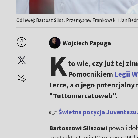
Od lewej: Bartosz Slisz, Przemysław Frankowski i Jan Bed
Wojciech Papuga
K
to wie, czy już tej zi
Pomocnikiem
Legii 
Lecce, a o jego potencjaln
"Tuttomercatoweb".
👉
Świetna pozycja Juventusu.
Bartoszowi Sliszowi
powoli do
kontrakt z Legią Warszawa. 24-la