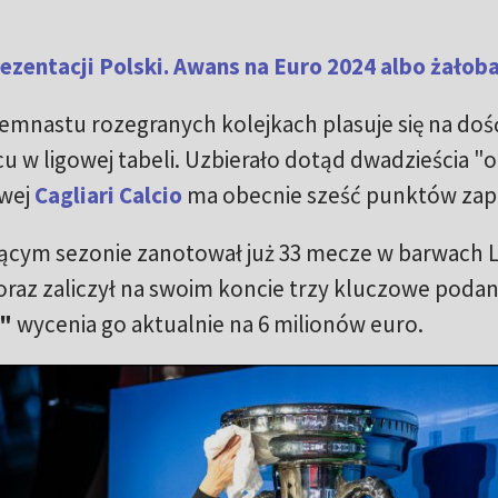
rezentacji Polski. Awans na Euro 2024 albo żałob
siemnastu rozegranych kolejkach plasuje się na doś
 w ligowej tabeli. Uzbierało dotąd dwadzieścia "o
owej
Cagliari Calcio
ma obecnie sześć punktów zap
żącym sezonie zanotował już 33 mecze w barwach L
 oraz zaliczył na swoim koncie trzy kluczowe podan
t"
wycenia go aktualnie na 6 milionów euro.