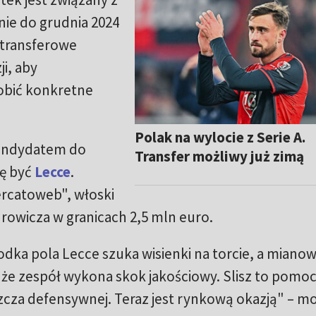
e do grudnia 2024
transferowe
ji, aby
robić konkretne
Polak na wylocie z Serie A.
kandydatem do
Transfer możliwy już zimą
ię być
Lecce
.
rcatoweb", włoski
adrowicza w granicach 2,5 mln euro.
ka pola Lecce szuka wisienki na torcie, a mianow
że zespół wykona skok jakościowy. Slisz to pomoc
zcza defensywnej. Teraz jest rynkową okazją"
–
mo