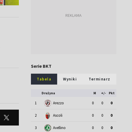
,
Serie BKT
Tabela
Wyniki
Terminarz
Drużyna
M
+/-
Pkt
1
Arezzo
0
0
0
2
Ascoli
0
0
0
3
Avellino
0
0
0