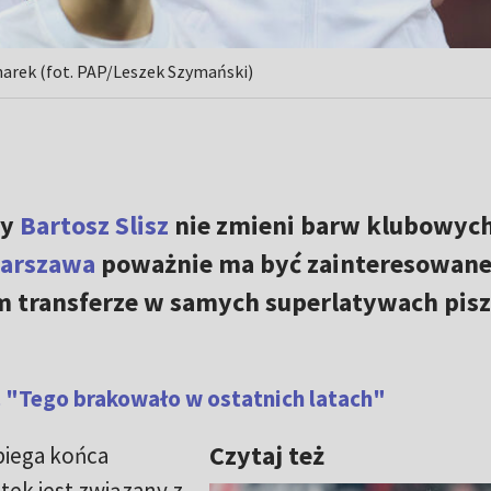
narek (fot. PAP/Leszek Szymański)
my
Bartosz Slisz
nie zmieni barw klubowych
Warszawa
poważnie ma być zainteresowane
ym transferze w samych superlatywach pis
 "Tego brakowało w ostatnich latach"
Czytaj też
biega końca
tek jest związany z