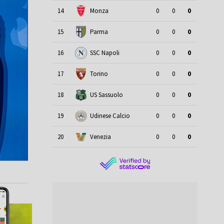
14
Monza
0
0
0
15
Parma
0
0
0
16
SSC Napoli
0
0
0
17
Torino
0
0
0
18
US Sassuolo
0
0
0
19
Udinese Calcio
0
0
0
20
Venezia
0
0
0