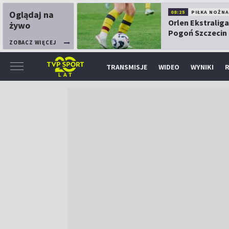
Oglądaj na
08:25
PIŁKA NOŻNA
Orlen Ekstraliga
żywo
Pogoń Szczecin
Górnik Łęczna
ZOBACZ WIĘCEJ
TRANSMISJE
WIDEO
WYNIKI
R