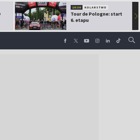
10:30
KOLARSTWO
0
Tour de Pologne: start
▶
6. etapu