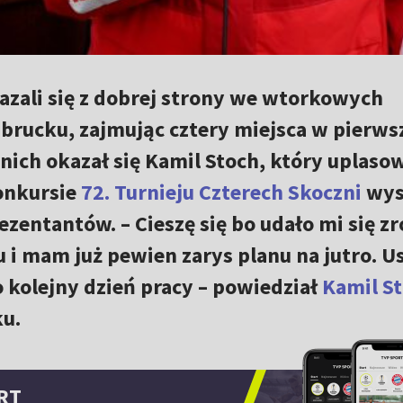
azali się z dobrej strony we wtorkowych
sbrucku, zajmując cztery miejsca w pierws
nich okazał się Kamil Stoch, który uplasow
konkursie
72. Turnieju Czterech Skoczni
wys
ezentantów. – Cieszę się bo udało mi się zr
 i mam już pewien zarys planu na jutro. U
o kolejny dzień pracy – powiedział
Kamil S
ku.
RT