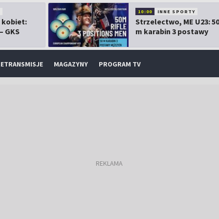
10:00
INNE SPORTY
 kobiet:
Strzelectwo, ME U23: 5
 – GKS
m karabin 3 postawy
mężczyzn
ETRANSMISJE
MAGAZYNY
PROGRAM TV