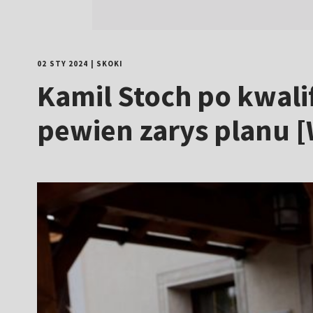
02 STY 2024
|
SKOKI
Kamil Stoch po kwali
pewien zarys planu 