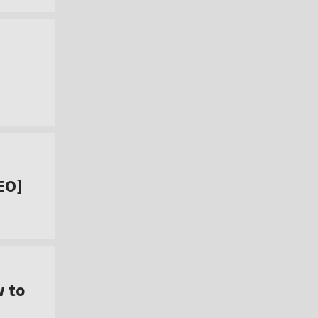
EO]
w to