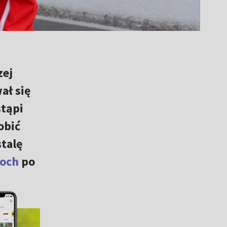
zej
ał się
tąpi
obić
stalę
toch
po