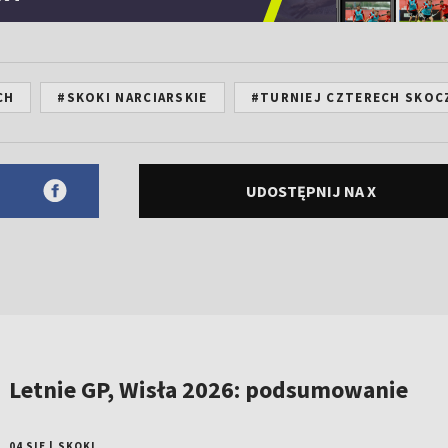
CH
#SKOKI NARCIARSKIE
#TURNIEJ CZTERECH SKOC
UDOSTĘPNIJ NA X
Letnie GP, Wisła 2026: podsumowanie
04 SIE
|
SKOKI