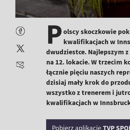
P
olscy skoczkowie pok
kwalifikacjach w Inn
dwudziestce. Najlepszym z 
na 12. lokacie. W trzecim 
łącznie pięciu naszych repr
dzisiaj mały krok do przodu
wszystko z trenerem i jutr
kwalifikacjach w Innsbruc
Pobierz aplikację
TVP SPO