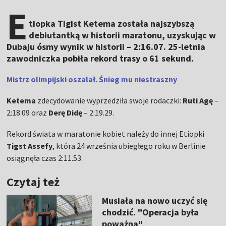
E
tiopka Tigist Ketema została najszybszą
debiutantką w historii maratonu, uzyskując w
Dubaju ósmy wynik w historii – 2:16.07. 25-letnia
zawodniczka pobiła rekord trasy o 61 sekund.
Mistrz olimpijski oszalał. Śnieg mu niestraszny
Ketema
zdecydowanie wyprzedziła swoje rodaczki:
Ruti Agę
–
2:18.09 oraz
Derę Didę
– 2:19.29.
Rekord świata w maratonie kobiet należy do innej Etiopki
Tigst Assefy
, która 24 września ubiegłego roku w Berlinie
osiągnęła czas 2:11.53.
Czytaj też
Musiała na nowo uczyć się
chodzić. "Operacja była
poważna"