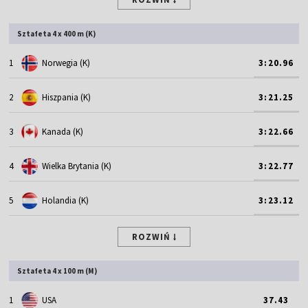
Sztafeta 4 x 400 m (K)
1
Norwegia (K)
3:20.96
2
Hiszpania (K)
3:21.25
3
Kanada (K)
3:22.66
4
Wielka Brytania (K)
3:22.77
5
Holandia (K)
3:23.12
ROZWIŃ
Sztafeta 4 x 100 m (M)
1
USA
37.43