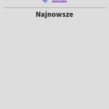
Najnowsze
NOWE
Lech ze skromną zaliczką przed
rewanżem. "Tego elementu zabrakło"
20:42
|
PIŁKA NOŻNA
/
LIGA EUROPY