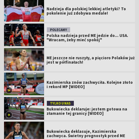
Nadzieja dla polskiej lekkiej atletyki? To
pokolenie już zdobywa medale!
POLECAMY
Polska nadzieja przed ME jedzie do... USA.
"Wracam, żeby mieć spokój"
ME jeszcze nie ruszyły, a pięcioro Polaków już
jest w półfinałach!
Kazimierska znów zachwyciła. Kolejne złoto
i rekord MP [WIDEO]
TYLKO U NAS
Bukowiecka deklaruje: jestem gotowa na
złamanie tej granicy [WIDEO]
Bukowiecka deklasuje, Kazimierska
zachwyca. Świetny prognostyk przed ME