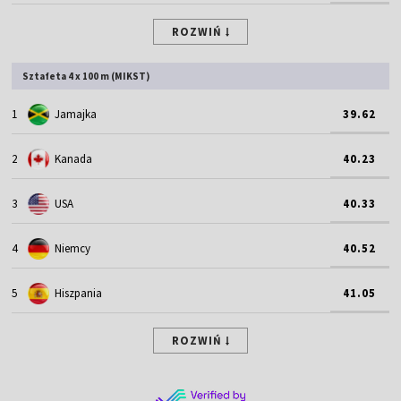
ROZWIŃ
Sztafeta 4 x 100 m (MIKST)
1
Jamajka
39.62
2
Kanada
40.23
3
USA
40.33
4
Niemcy
40.52
5
Hiszpania
41.05
ROZWIŃ