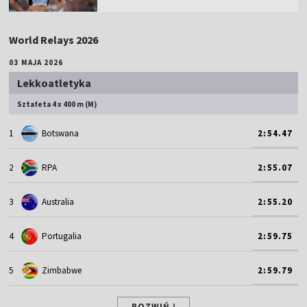
World Relays 2026
03 MAJA 2026
Lekkoatletyka
Sztafeta 4 x 400 m (M)
1
Botswana
2:54.47
2
RPA
2:55.07
3
Australia
2:55.20
4
Portugalia
2:59.75
5
Zimbabwe
2:59.79
ROZWIŃ