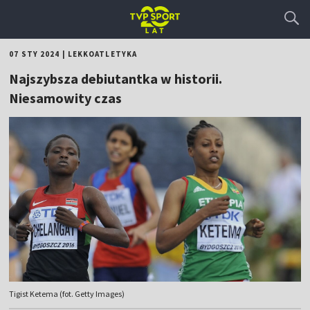
07 STY 2024
|
LEKKOATLETYKA
Najszybsza debiutantka w historii.
Niesamowity czas
Tigist Ketema (fot. Getty Images)