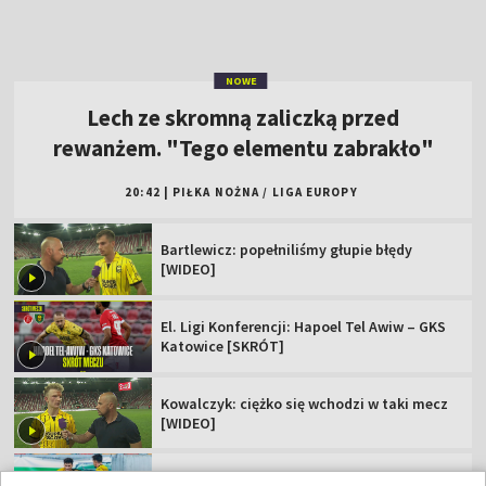
Bartlewicz: popełniliśmy głupie błędy
[WIDEO]
El. Ligi Konferencji: Hapoel Tel Awiw – GKS
Katowice [SKRÓT]
Kowalczyk: ciężko się wchodzi w taki mecz
[WIDEO]
Popis skrzydłowego Jagi. "Dubletu nie
zdobyłem nawet w Ekstraklasie"
Zagrali potencjalni rywale Polaków. Jest
jedna niespodzianka
Polskie kluby w europejskich pucharach.
Sprawdź terminarz!