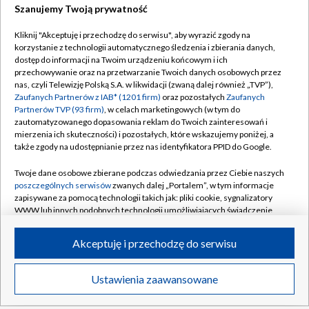
Szanujemy Twoją prywatność
Kliknij "Akceptuję i przechodzę do serwisu", aby wyrazić zgody na
korzystanie z technologii automatycznego śledzenia i zbierania danych,
TVP
dostęp do informacji na Twoim urządzeniu końcowym i ich
przechowywanie oraz na przetwarzanie Twoich danych osobowych przez
Abonament TVP
Regulamin TVP
nas, czyli Telewizję Polską S.A. w likwidacji (zwaną dalej również „TVP”),
Polityka prywatności
Sklep TVP
Zaufanych Partnerów z IAB* (1201 firm)
oraz pozostałych
Zaufanych
Partnerów TVP (93 firm)
, w celach marketingowych (w tym do
Biuro Reklamy
Moje zgody
zautomatyzowanego dopasowania reklam do Twoich zainteresowań i
mierzenia ich skuteczności) i pozostałych, które wskazujemy poniżej, a
Oferta Handlowa
Biuro reklamy
także zgody na udostępnianie przez nas identyfikatora PPID do Google.
Telegazeta ogłoszenia
Kontakt
Twoje dane osobowe zbierane podczas odwiedzania przez Ciebie naszych
Emisja w TVP
poszczególnych serwisów
zwanych dalej „Portalem”, w tym informacje
zapisywane za pomocą technologii takich jak: pliki cookie, sygnalizatory
Kanały
Rada Programowa
WWW lub innych podobnych technologii umożliwiających świadczenie
dopasowanych i bezpiecznych usług, personalizację treści oraz reklam,
Ogłoszenia przetargowe
udostępnianie funkcji mediów społecznościowych oraz analizowanie
©2026 Telewizja Polska Spółka Akcyjna w likwidacji
Akceptuję i przechodzę do serwisu
ruchu w Internecie.
Akademia Telewizyjna
Informacje o nadawcy
Twoje dane osobowe zbierane podczas odwiedzania przez Ciebie
Ustawienia zaawansowane
News
Transmisje
Wideo
Więcej
poszczególnych serwisów
na Portalu, takie jak adresy IP, identyfikatory
Centrum informacji TVP
Twoich urządzeń końcowych i identyfikatory plików cookie, informacje o
DO GÓRY