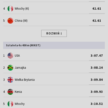
4
Włochy (K)
42.61
5
China (W)
42.61
ROZWIŃ
Sztafeta 4 x 400 m (MIKST)
1
USA
3:07.47
2
Jamajka
3:08.24
3
Wielka Brytania
3:09.84
4
Kenia
3:09.93
5
Włochy
3:10.52