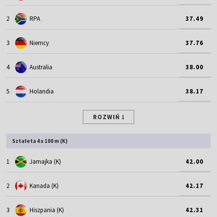
2
RPA
37.49
3
Niemcy
37.76
4
Australia
38.00
5
Holandia
38.17
ROZWIŃ
Sztafeta 4 x 100 m (K)
1
Jamajka (K)
42.00
2
Kanada (K)
42.17
3
Hiszpania (K)
42.31