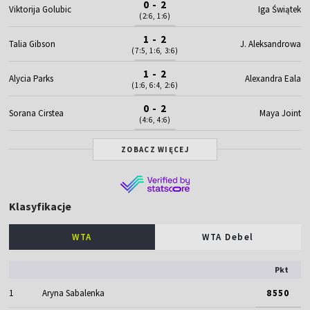
0 - 2
Viktorija Golubic
Iga Świątek
(2:6, 1:6)
1 - 2
Talia Gibson
J. Aleksandrowa
(7:5, 1:6, 3:6)
1 - 2
Alycia Parks
Alexandra Eala
(1:6, 6:4, 2:6)
0 - 2
Sorana Cirstea
Maya Joint
(4:6, 4:6)
ZOBACZ WIĘCEJ
Klasyfikacje
WTA
WTA Debel
Pkt
1
Aryna Sabalenka
8550