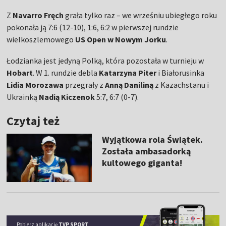
Z
Navarro Fręch
grała tylko raz – we wrześniu ubiegłego roku
pokonała ją 7:6 (12-10), 1:6, 6:2 w pierwszej rundzie
wielkoszlemowego
US Open w Nowym Jorku
.
Łodzianka jest jedyną Polką, która pozostała w turnieju w
Hobart
. W 1. rundzie debla
Katarzyna Piter
i Białorusinka
Lidia Morozawa
przegrały z
Anną Daniliną
z Kazachstanu i
Ukrainką
Nadią Kiczenok
5:7, 6:7 (0-7).
Czytaj też
Wyjątkowa rola Świątek.
Została ambasadorką
kultowego giganta!
Pobierz aplikację
TVP SPORT