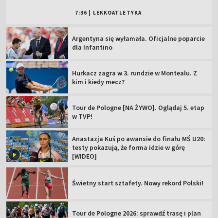
7:36
|
LEKKOATLETYKA
Argentyna się wyłamała. Oficjalne poparcie
dla Infantino
Hurkacz zagra w 3. rundzie w Montealu. Z
kim i kiedy mecz?
Tour de Pologne [NA ŻYWO]. Oglądaj 5. etap
w TVP!
Anastazja Kuś po awansie do finału MŚ U20:
testy pokazują, że forma idzie w górę
[WIDEO]
Świetny start sztafety. Nowy rekord Polski!
Tour de Pologne 2026: sprawdź trasę i plan