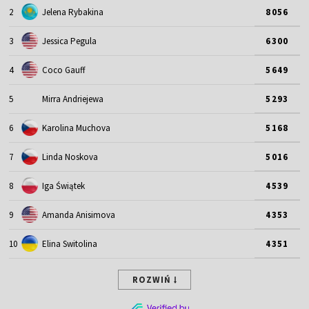
2
Jelena Rybakina
8056
3
Jessica Pegula
6300
4
Coco Gauff
5649
5
Mirra Andriejewa
5293
6
Karolina Muchova
5168
7
Linda Noskova
5016
8
Iga Świątek
4539
9
Amanda Anisimova
4353
10
Elina Switolina
4351
ROZWIŃ