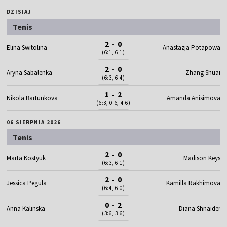
DZISIAJ
Tenis
2 - 0
Elina Switolina
Anastazja Potapowa
(6:1, 6:1)
2 - 0
Aryna Sabalenka
Zhang Shuai
(6:3, 6:4)
1 - 2
Nikola Bartunkova
Amanda Anisimova
(6:3, 0:6, 4:6)
06 SIERPNIA 2026
Tenis
2 - 0
Marta Kostyuk
Madison Keys
(6:3, 6:1)
2 - 0
Jessica Pegula
Kamilla Rakhimova
(6:4, 6:0)
0 - 2
Anna Kalinska
Diana Shnaider
(3:6, 3:6)