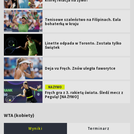
której relacja na żywo?
Tenisowe szaleństwo na Filipinach. Eala
bohaterką w kraju
Linette odpada w Toronto. Została tylko
Świątek
Deja vu Fręch. Znów uległa faworytce
NA ŻYWO
Fręch gra z 3. rakietą świata. Śledź mecz z
Pegulą! [NA ŻYWO]
WTA (kobiety)
Wyniki
Terminarz