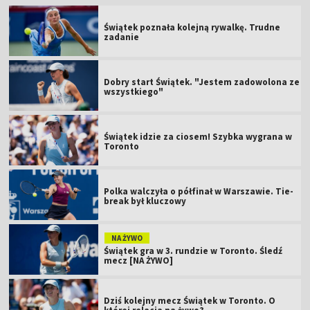
Świątek poznała kolejną rywalkę. Trudne
zadanie
Dobry start Świątek. "Jestem zadowolona ze
wszystkiego"
Świątek idzie za ciosem! Szybka wygrana w
Toronto
Polka walczyła o półfinał w Warszawie. Tie-
break był kluczowy
NA ŻYWO
Świątek gra w 3. rundzie w Toronto. Śledź
mecz [NA ŻYWO]
Dziś kolejny mecz Świątek w Toronto. O