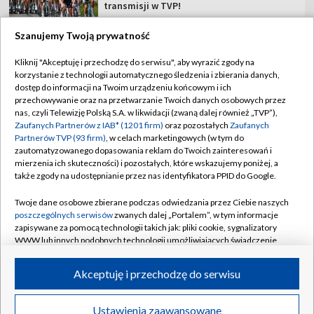
transmisji w TVP!
Szanujemy Twoją prywatność
Kliknij "Akceptuję i przechodzę do serwisu", aby wyrazić zgody na
korzystanie z technologii automatycznego śledzenia i zbierania danych,
TVP
dostęp do informacji na Twoim urządzeniu końcowym i ich
przechowywanie oraz na przetwarzanie Twoich danych osobowych przez
Abonament TVP
Regulamin TVP
nas, czyli Telewizję Polską S.A. w likwidacji (zwaną dalej również „TVP”),
Polityka prywatności
Sklep TVP
Zaufanych Partnerów z IAB* (1201 firm)
oraz pozostałych
Zaufanych
Partnerów TVP (93 firm)
, w celach marketingowych (w tym do
Biuro Reklamy
Moje zgody
zautomatyzowanego dopasowania reklam do Twoich zainteresowań i
mierzenia ich skuteczności) i pozostałych, które wskazujemy poniżej, a
Oferta Handlowa
Biuro reklamy
także zgody na udostępnianie przez nas identyfikatora PPID do Google.
Telegazeta ogłoszenia
Kontakt
Twoje dane osobowe zbierane podczas odwiedzania przez Ciebie naszych
Emisja w TVP
poszczególnych serwisów
zwanych dalej „Portalem”, w tym informacje
zapisywane za pomocą technologii takich jak: pliki cookie, sygnalizatory
Kanały
Rada Programowa
WWW lub innych podobnych technologii umożliwiających świadczenie
dopasowanych i bezpiecznych usług, personalizację treści oraz reklam,
Ogłoszenia przetargowe
udostępnianie funkcji mediów społecznościowych oraz analizowanie
©2026 Telewizja Polska Spółka Akcyjna w likwidacji
Akceptuję i przechodzę do serwisu
ruchu w Internecie.
Akademia Telewizyjna
Informacje o nadawcy
Twoje dane osobowe zbierane podczas odwiedzania przez Ciebie
Ustawienia zaawansowane