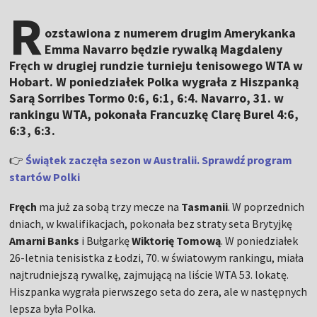
R
ozstawiona z numerem drugim Amerykanka
Emma Navarro będzie rywalką Magdaleny
Fręch w drugiej rundzie turnieju tenisowego WTA w
Hobart. W poniedziałek Polka wygrała z Hiszpanką
Sarą Sorribes Tormo 0:6, 6:1, 6:4. Navarro, 31. w
rankingu WTA, pokonała Francuzkę Clarę Burel 4:6,
6:3, 6:3.
👉
Świątek zaczęła sezon w Australii. Sprawdź program
startów Polki
Fręch
ma już za sobą trzy mecze na
Tasmanii
. W poprzednich
dniach, w kwalifikacjach, pokonała bez straty seta Brytyjkę
Amarni Banks
i Bułgarkę
Wiktorię Tomową
. W poniedziałek
26-letnia tenisistka z Łodzi, 70. w światowym rankingu, miała
najtrudniejszą rywalkę, zajmującą na liście WTA 53. lokatę.
Hiszpanka wygrała pierwszego seta do zera, ale w następnych
lepsza była Polka.