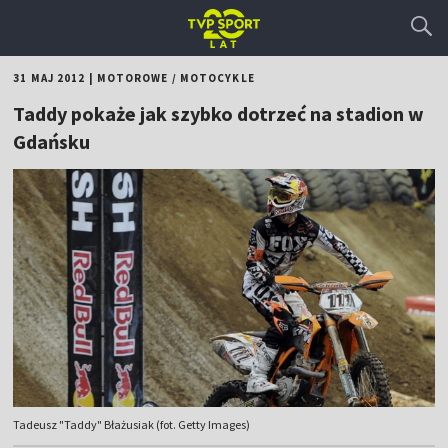
31 MAJ 2012
|
MOTOROWE
/
MOTOCYKLE
Taddy pokaże jak szybko dotrzeć na stadion w
Gdańsku
Tadeusz "Taddy" Błażusiak (fot. Getty Images)