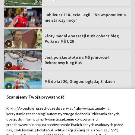
Jubileusz 110-lecia Legii. "Na wspomnienia
nie starczy nocy"
Złoty medal Anastazji Kuś! Zobacz bieg
Polki na MŚ U20
Jest polskie złoto na MŚ juniorów!
Rekordowy bieg Kuś
MŚ do lat 20, Oregon: oglądaj 3. dzień
Szanujemy Twoją prywatność
Kliknij "Akceptuję i przechodzę do serwisu", aby wyrazić zgody na
korzystanie z technologii automatycznego śledzenia i zbierania danych,
TVP
dostęp do informacji na Twoim urządzeniu końcowym i ich
przechowywanie oraz na przetwarzanie Twoich danych osobowych przez
Abonament TVP
Regulamin TVP
nas, czyli Telewizję Polską S.A. w likwidacji (zwaną dalej również „TVP”),