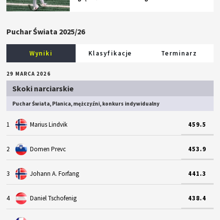
Puchar Świata 2025/26
Wyniki
Klasyfikacje
Terminarz
29 MARCA 2026
Skoki narciarskie
Puchar Świata, Planica, mężczyźni, konkurs indywidualny
1
Marius Lindvik
459.5
2
Domen Prevc
453.9
3
Johann A. Forfang
441.3
4
Daniel Tschofenig
438.4