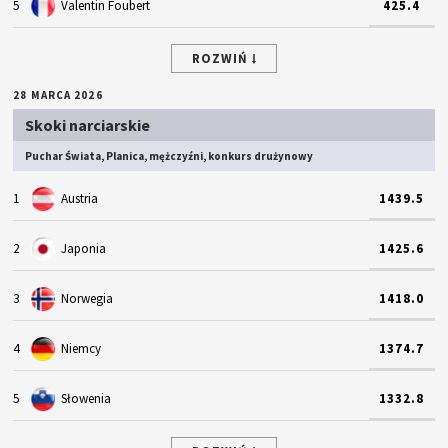
5
Valentin Foubert
425.4
ROZWIŃ
28 MARCA 2026
Skoki narciarskie
Puchar Świata, Planica, mężczyźni, konkurs drużynowy
1
Austria
1439.5
2
Japonia
1425.6
3
Norwegia
1418.0
4
Niemcy
1374.7
5
Słowenia
1332.8