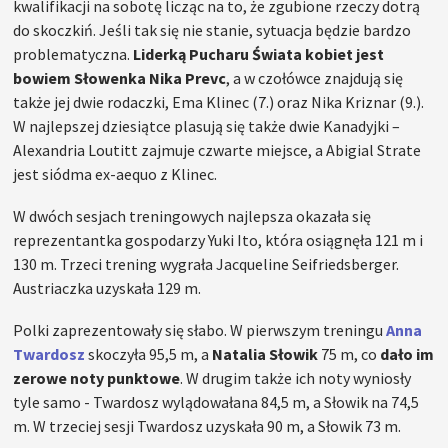
kwalifikacji na sobotę licząc na to, że zgubione rzeczy dotrą
do skoczkiń. Jeśli tak się nie stanie, sytuacja będzie bardzo
problematyczna.
Liderką Pucharu Świata kobiet jest
bowiem Słowenka Nika Prevc
, a w czołówce znajdują się
także jej dwie rodaczki, Ema Klinec (7.) oraz Nika Kriznar (9.).
W najlepszej dziesiątce plasują się także dwie Kanadyjki –
Alexandria Loutitt zajmuje czwarte miejsce, a Abigial Strate
jest siódma ex-aequo z Klinec.
W dwóch sesjach treningowych najlepsza okazała się
reprezentantka gospodarzy Yuki Ito, która osiągnęła 121 m i
130 m. Trzeci trening wygrała Jacqueline Seifriedsberger.
Austriaczka uzyskała 129 m.
Polki zaprezentowały się słabo. W pierwszym treningu
Anna
Twardosz
skoczyła 95,5 m, a
Natalia Słowik
75 m, co
dało im
zerowe noty punktowe
. W drugim także ich noty wyniosły
tyle samo - Twardosz wylądowałana 84,5 m, a Słowik na 74,5
m. W trzeciej sesji Twardosz uzyskała 90 m, a Słowik 73 m.