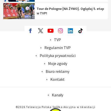
Tour de Pologne [NA ŻYWO]. Oglądaj 5. etap
w TVP!
TVP
Abonament TVP
Regulamin TVP
Polityka prywatności
Sklep TVP
Biuro Reklamy
Moje zgody
Oferta Handlowa
Biuro reklamy
Telegazeta ogłoszenia
Kontakt
Emisja w TVP
Kanały
Rada Programowa
Ogłoszenia przetargowe
©2026 Telewizja Polska Spółka Akcyjna w likwidacji