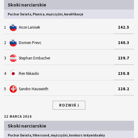
Skoki narciarskie
Puchar Świata, Planica, mężczyźni, kwalifikacje
1
Anze Lanisek
242.5
2
Domen Prevc
240.3
3
Stephan Embacher
239.7
4
Ren Nikaido
230.8
5
Sandro Hauswirth
228.2
ROZWIŃ
22 MARCA 2026
Skoki narciarskie
Puchar Świata, Vikersund, mężczyźni, konkurs indywidualny