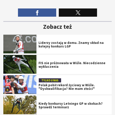
Zobacz też
Liderzy zostają w domu. Znamy skład na
kolejny konkurs LGP
FIS nie próżnowała w Wiśle. Niecodzienne
wykluczenia
TYLKO U NAS
Polak pobił rekord życiowy w Wiśle.
"Dyskwalifikacja? Nie mam złości"
Kiedy konkursy Letniego GP w skokach?
Sprawdź terminarz