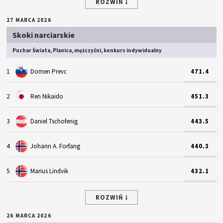
ROZWIŃ
27 MARCA 2026
Skoki narciarskie
Puchar Świata, Planica, mężczyźni, konkurs indywidualny
1
Domen Prevc
471.4
2
Ren Nikaido
451.3
3
Daniel Tschofenig
443.5
4
Johann A. Forfang
440.3
5
Marius Lindvik
432.1
ROZWIŃ
26 MARCA 2026