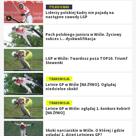
TYLKO U NAS
Liderzy polskiej kadry nie pojadą na
następne zawody LGP
Pech polskiego juniora w Wiśle. Życiowy
sukces i... dyskwalifikacja
LGP w Wiśle: Twardosz poza TOP10. Triumf
Słowenki
TRANSMISJA
Letnie GP w Wiśle [NA ŻYWO]. Oglądaj
niedzielne skoki!
TRANSMISJA
Letnie GP w Wiśle: oglądaj 2. konkurs kobiet!
[NA ŻYWO]
Skoki narciarskie w Wiśle. O której i gdzie
oglądać 2. dzień Letniego GP?