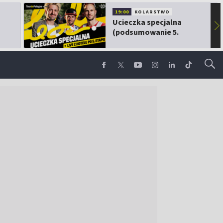
19:00
KOLARSTWO
Ucieczka specjalna
▶
(podsumowanie 5.
etapu TdP)