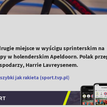
drugie miejsce w wyścigu sprinterskim na
py w holenderskim Apeldoorn. Polak prze
ospodarzy, Harrie Lavreysenem.
zybki jak rakieta (sport.tvp.pl)
RT