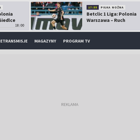
A
17:55
PIŁKA NOŻNA
olonia
Betclic 1 Liga: Polonia
Siedlce
Warszawa – Ruch
18:00
Chorzów
ETRANSMISJE
MAGAZYNY
PROGRAM TV