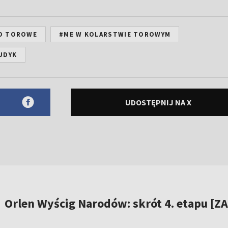
O TOROWE
#ME W KOLARSTWIE TOROWYM
UDYK
UDOSTĘPNIJ NA X
Orlen Wyścig Narodów: skrót 4. etapu [ZA