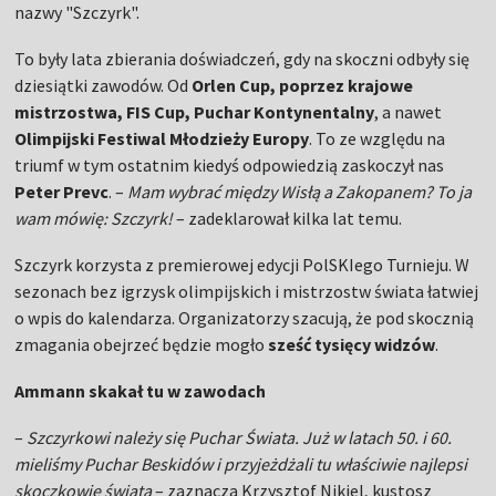
nazwy "Szczyrk".
To były lata zbierania doświadczeń, gdy na skoczni odbyły się
dziesiątki zawodów. Od
Orlen Cup, poprzez krajowe
mistrzostwa, FIS Cup, Puchar Kontynentalny
, a nawet
Olimpijski Festiwal Młodzieży Europy
. To ze względu na
triumf w tym ostatnim kiedyś odpowiedzią zaskoczył nas
Peter Prevc
. –
Mam wybrać między Wisłą a Zakopanem? To ja
wam mówię: Szczyrk!
– zadeklarował kilka lat temu.
Szczyrk korzysta z premierowej edycji PolSKIego Turnieju. W
sezonach bez igrzysk olimpijskich i mistrzostw świata łatwiej
o wpis do kalendarza. Organizatorzy szacują, że pod skocznią
zmagania obejrzeć będzie mogło
sześć tysięcy widzów
.
Ammann skakał tu w zawodach
–
Szczyrkowi należy się Puchar Świata. Już w latach 50. i 60.
mieliśmy Puchar Beskidów i przyjeżdżali tu właściwie najlepsi
skoczkowie świata
– zaznacza Krzysztof Nikiel, kustosz