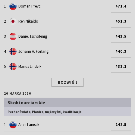
1
Domen Prevc
471.4
2
Ren Nikaido
451.3
3
Daniel Tschofenig
443.5
4
Johann A. Forfang
440.3
5
Marius Lindvik
432.1
ROZWIŃ
26 MARCA 2026
Skoki narciarskie
Puchar Świata, Planica, mężczyźni, kwalifikacje
1
Anze Lanisek
242.5