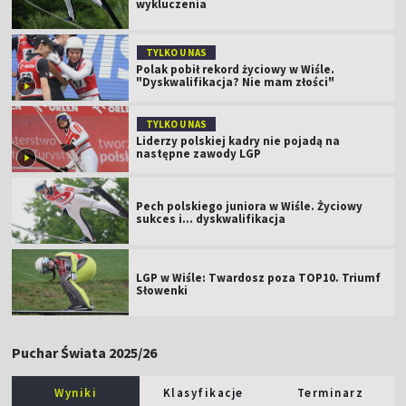
wykluczenia
TYLKO U NAS
Polak pobił rekord życiowy w Wiśle.
"Dyskwalifikacja? Nie mam złości"
TYLKO U NAS
Liderzy polskiej kadry nie pojadą na
następne zawody LGP
Pech polskiego juniora w Wiśle. Życiowy
sukces i... dyskwalifikacja
LGP w Wiśle: Twardosz poza TOP10. Triumf
Słowenki
Puchar Świata 2025/26
Wyniki
Klasyfikacje
Terminarz