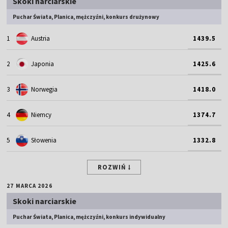
Skoki narciarskie
Puchar Świata, Planica, mężczyźni, konkurs drużynowy
1
Austria
1439.5
2
Japonia
1425.6
3
Norwegia
1418.0
4
Niemcy
1374.7
5
Słowenia
1332.8
ROZWIŃ
27 MARCA 2026
Skoki narciarskie
Puchar Świata, Planica, mężczyźni, konkurs indywidualny