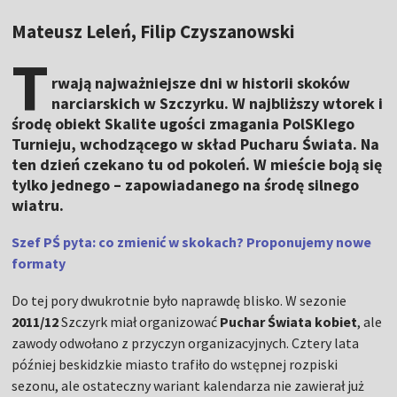
Mateusz Leleń, Filip Czyszanowski
T
rwają najważniejsze dni w historii skoków
narciarskich w Szczyrku. W najbliższy wtorek i
środę obiekt Skalite ugości zmagania PolSKIego
Turnieju, wchodzącego w skład Pucharu Świata. Na
ten dzień czekano tu od pokoleń. W mieście boją się
tylko jednego – zapowiadanego na środę silnego
wiatru.
Szef PŚ pyta: co zmienić w skokach? Proponujemy nowe
formaty
Do tej pory dwukrotnie było naprawdę blisko. W sezonie
2011/12
Szczyrk miał organizować
Puchar Świata kobiet
, ale
zawody odwołano z przyczyn organizacyjnych. Cztery lata
później beskidzkie miasto trafiło do wstępnej rozpiski
sezonu, ale ostateczny wariant kalendarza nie zawierał już