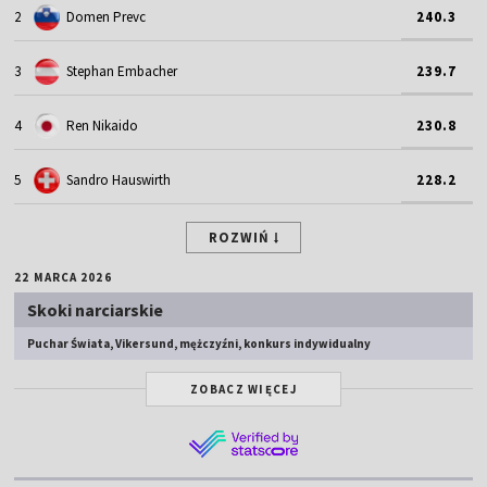
2
Domen Prevc
240.3
3
Stephan Embacher
239.7
4
Ren Nikaido
230.8
5
Sandro Hauswirth
228.2
ROZWIŃ
22 MARCA 2026
Skoki narciarskie
Puchar Świata, Vikersund, mężczyźni, konkurs indywidualny
ZOBACZ WIĘCEJ