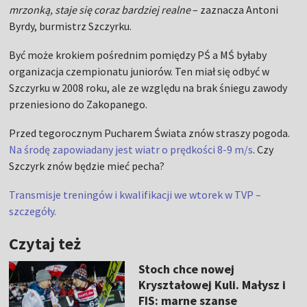
mrzonką, staje się coraz bardziej realne
– zaznacza Antoni
Byrdy, burmistrz Szczyrku.
Być może krokiem pośrednim pomiędzy PŚ a MŚ byłaby
organizacja czempionatu juniorów. Ten miał się odbyć w
Szczyrku w 2008 roku, ale ze względu na brak śniegu zawody
przeniesiono do Zakopanego.
Przed tegorocznym Pucharem Świata znów straszy pogoda.
Na środę zapowiadany jest wiatr o prędkości 8-9 m/s
. Czy
Szczyrk znów będzie mieć pecha?
Transmisje treningów i kwalifikacji we wtorek w TVP –
szczegóły.
Czytaj też
Stoch chce nowej
Kryształowej Kuli. Małysz i
FIS: marne szanse