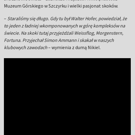
Muzeum Górskiego w Szczyrku i wielki pasjonat skoków.
–
Staraliśmy się długo. Gdy tu był Walter Hofer, powiedział, że
to jeden z ładniej wkomponowanych w górę kompleksów na
świecie. Na skoki tutaj przyjeżdżali Weissflog, Morgenstern,
Fortuna. Przyjechał Simon Ammann i skakał w naszych
klubowych zawodach
– wymienia z dumą Nikiel.