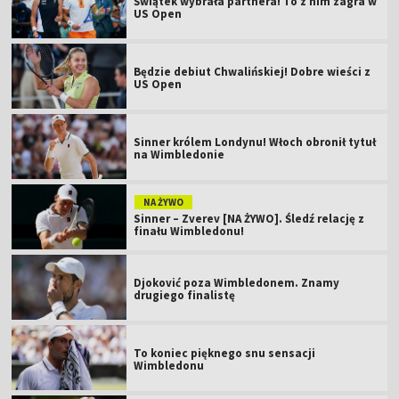
Świątek wybrała partnera! To z nim zagra w
US Open
Będzie debiut Chwalińskiej! Dobre wieści z
US Open
Sinner królem Londynu! Włoch obronił tytuł
na Wimbledonie
NA ŻYWO
Sinner – Zverev [NA ŻYWO]. Śledź relację z
finału Wimbledonu!
Djoković poza Wimbledonem. Znamy
drugiego finalistę
To koniec pięknego snu sensacji
Wimbledonu