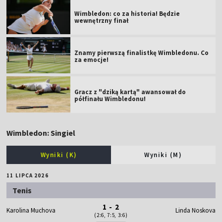
Wimbledon: co za historia! Będzie
wewnętrzny finał
Znamy pierwszą finalistkę Wimbledonu. Co
za emocje!
Gracz z "dziką kartą" awansował do
półfinału Wimbledonu!
Wimbledon: Singiel
Wyniki (K)
Wyniki (M)
11 LIPCA 2026
Tenis
1 - 2
Karolina Muchova
Linda Noskova
(2:6, 7:5, 3:6)