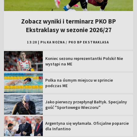
Zobacz wyniki i terminarz PKO BP
Ekstraklasy w sezonie 2026/27
13:20
|
PIŁKA NOŻNA
/
PKO BP EKSTRAKLASA
Koniec sezonu reprezentantki Polski! Nie
wystąpi na ME
Polka na ósmym miejscu w sprincie
podczas ME
Jako pierwszy przepłynął Bałtyk. Specjalny
gość "Sportowego Wieczoru"
Argentyna się wyłamała. Oficjalne poparcie
dla Infantino