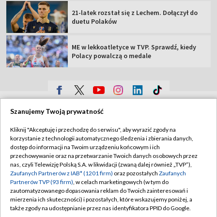
21-latek rozstał się z Lechem. Dołączył do
duetu Polaków
ME w lekkoatletyce w TVP. Sprawdź, kiedy
Polacy powalczą o medale
TVP
Szanujemy Twoją prywatność
Abonament TVP
Regulamin TVP
Kliknij "Akceptuję i przechodzę do serwisu", aby wyrazić zgody na
Polityka prywatności
Sklep TVP
korzystanie z technologii automatycznego śledzenia i zbierania danych,
dostęp do informacji na Twoim urządzeniu końcowym i ich
Biuro Reklamy
Moje zgody
przechowywanie oraz na przetwarzanie Twoich danych osobowych przez
nas, czyli Telewizję Polską S.A. w likwidacji (zwaną dalej również „TVP”),
Oferta Handlowa
Biuro reklamy
Zaufanych Partnerów z IAB* (1201 firm)
oraz pozostałych
Zaufanych
Partnerów TVP (93 firm)
, w celach marketingowych (w tym do
Telegazeta ogłoszenia
Kontakt
zautomatyzowanego dopasowania reklam do Twoich zainteresowań i
Emisja w TVP
mierzenia ich skuteczności) i pozostałych, które wskazujemy poniżej, a
także zgody na udostępnianie przez nas identyfikatora PPID do Google.
Kanały
Rada Programowa