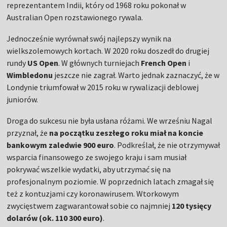
reprezentantem Indii, który od 1968 roku pokonał w
Australian Open rozstawionego rywala.
Jednocześnie wyrównał swój najlepszy wynik na
wielkszolemowych kortach. W 2020 roku doszedł do drugiej
rundy
US Open
. W głównych turniejach
French Open
i
Wimbledonu
jeszcze nie zagrał. Warto jednak zaznaczyć, że w
Londynie triumfował w 2015 roku w rywalizacji deblowej
juniorów.
Droga do sukcesu nie była usłana różami. We wrześniu Nagal
przyznał, że
na początku zeszłego roku miał na koncie
bankowym zaledwie 900 euro
. Podkreślał, że nie otrzymywał
wsparcia finansowego ze swojego kraju i sam musiał
pokrywać wszelkie wydatki, aby utrzymać się na
profesjonalnym poziomie. W poprzednich latach zmagał się
też z kontuzjami czy koronawirusem. Wtorkowym
zwycięstwem zagwarantował sobie co najmniej
120 tysięcy
dolarów (ok. 110 300 euro)
.