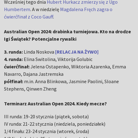
Wcześniej tego dnia
Hubert Hurkacz zmierzy się z Ugo
Humbertem
. A w niedzielę
Magdalena Fręch zagra o
ćwierćfinał z Coco Gauff
.
Australian Open 2024: drabinka turniejowa. Kto na drodze
Igi Świątek? Potencjalne rywalki
3. runda:
Linda Noskova
[RELACJA NA ŻYWO]
4. runda:
Elina Switolina, Viktorija Golubic
ćwierćfinał:
Jelena Ostapenko, Wiktoria Azarenka, Emma
Navarro, Dajana Jastremska
półfinał:
m.in. Anna Blinkowa, Jasmine Paolini, Sloane
Stephens, Qinwen Zheng
Terminarz Australian Open 2024. Kiedy mecze?
III runda: 19-20 stycznia (piątek, sobota)
IV runda: 21-22 stycznia (niedziela, poniedziałek)
1/4 finału: 23-24 stycznia (wtorek, środa)