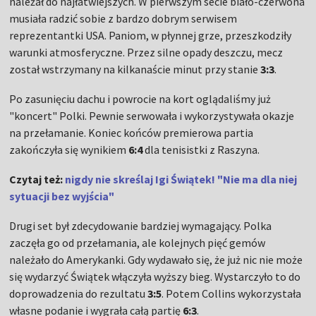
należał do najłatwiejszych. W pierwszym secie biało-czerwona
musiała radzić sobie z bardzo dobrym serwisem
reprezentantki USA. Paniom, w płynnej grze, przeszkodziły
warunki atmosferyczne. Przez silne opady deszczu, mecz
został wstrzymany na kilkanaście minut przy stanie
3:3
.
Po zasunięciu dachu i powrocie na kort oglądaliśmy już
"koncert" Polki. Pewnie serwowała i wykorzystywała okazje
na przełamanie. Koniec końców premierowa partia
zakończyła się wynikiem
6:4
dla tenisistki z Raszyna.
Czytaj też:
nigdy nie skreślaj Igi Świątek! "Nie ma dla niej
sytuacji bez wyjścia"
Drugi set był zdecydowanie bardziej wymagający. Polka
zaczęła go od przełamania, ale kolejnych pięć gemów
należało do Amerykanki. Gdy wydawało się, że już nic nie może
się wydarzyć Świątek włączyła wyższy bieg. Wystarczyło to do
doprowadzenia do rezultatu
3:5
. Potem Collins wykorzystała
własne podanie i wygrała całą partię
6:3
.