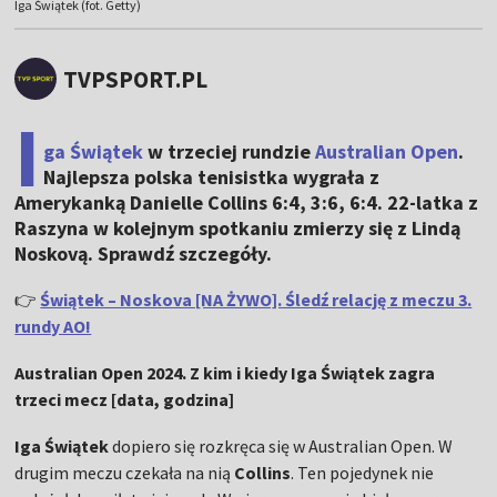
Iga Świątek (fot. Getty)
TVPSPORT.PL
I
ga Świątek
w trzeciej rundzie
Australian Open
.
Najlepsza polska tenisistka wygrała z
Amerykanką Danielle Collins 6:4, 3:6, 6:4. 22-latka z
Raszyna w kolejnym spotkaniu zmierzy się z Lindą
Noskovą. Sprawdź szczegóły.
👉
Świątek – Noskova [NA ŻYWO]. Śledź relację z meczu 3.
rundy AO!
Australian Open 2024. Z kim i kiedy Iga Świątek zagra
trzeci mecz [data, godzina]
Iga Świątek
dopiero się rozkręca się w Australian Open. W
drugim meczu czekała na nią
Collins
. Ten pojedynek nie