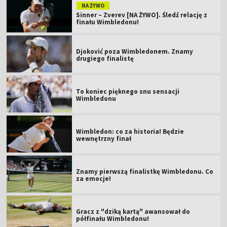
NA ŻYWO
Sinner – Zverev [NA ŻYWO]. Śledź relację z
finału Wimbledonu!
Djoković poza Wimbledonem. Znamy
drugiego finalistę
To koniec pięknego snu sensacji
Wimbledonu
Wimbledon: co za historia! Będzie
wewnętrzny finał
Znamy pierwszą finalistkę Wimbledonu. Co
za emocje!
Gracz z "dziką kartą" awansował do
półfinału Wimbledonu!