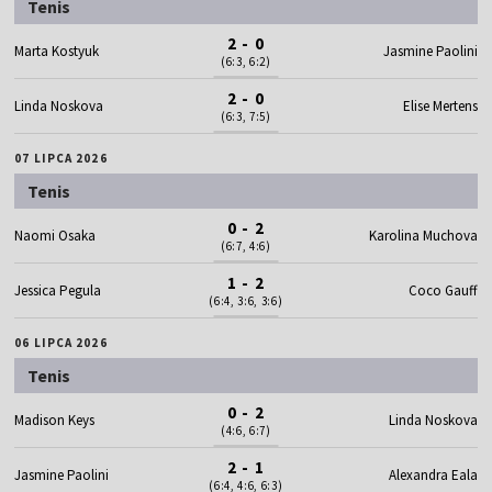
Tenis
2 - 0
Marta Kostyuk
Jasmine Paolini
(6:3, 6:2)
2 - 0
Linda Noskova
Elise Mertens
(6:3, 7:5)
07 LIPCA 2026
Tenis
0 - 2
Naomi Osaka
Karolina Muchova
(6:7, 4:6)
1 - 2
Jessica Pegula
Coco Gauff
(6:4, 3:6, 3:6)
06 LIPCA 2026
Tenis
0 - 2
Madison Keys
Linda Noskova
(4:6, 6:7)
2 - 1
Jasmine Paolini
Alexandra Eala
(6:4, 4:6, 6:3)