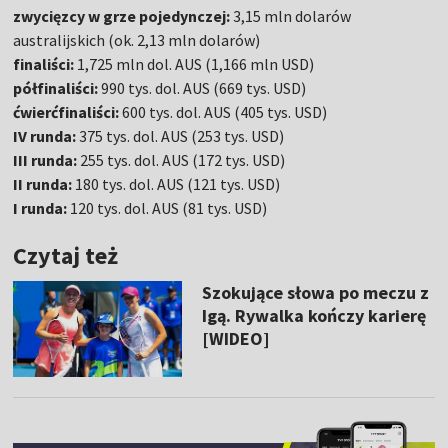
zwycięzcy w grze pojedynczej:
3,15 mln dolarów
australijskich (ok. 2,13 mln dolarów)
finaliści:
1,725 mln dol. AUS (1,166 mln USD)
półfinaliści:
990 tys. dol. AUS (669 tys. USD)
ćwierćfinaliści:
600 tys. dol. AUS (405 tys. USD)
IV runda:
375 tys. dol. AUS (253 tys. USD)
III runda:
255 tys. dol. AUS (172 tys. USD)
II runda:
180 tys. dol. AUS (121 tys. USD)
I runda:
120 tys. dol. AUS (81 tys. USD)
Czytaj też
Szokujące słowa po meczu z
Igą. Rywalka kończy karierę
[WIDEO]