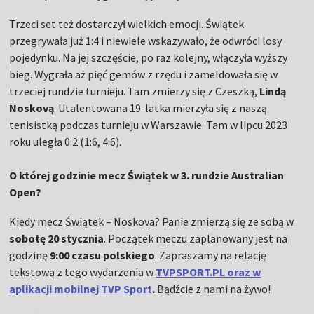
Trzeci set też dostarczył wielkich emocji. Świątek
przegrywała już 1:4 i niewiele wskazywało, że odwróci losy
pojedynku. Na jej szczęście, po raz kolejny, włączyła wyższy
bieg. Wygrała aż pięć gemów z rzędu i zameldowała się w
trzeciej rundzie turnieju. Tam zmierzy się z Czeszką,
Lindą
Noskovą
. Utalentowana 19-latka mierzyła się z naszą
tenisistką podczas turnieju w Warszawie. Tam w lipcu 2023
roku uległa 0:2 (1:6, 4:6).
O której godzinie mecz Świątek w 3. rundzie Australian
Open?
Kiedy mecz Świątek – Noskova? Panie zmierzą się ze sobą w
sobotę 20 stycznia
. Początek meczu zaplanowany jest na
godzinę
9:00 czasu polskiego
. Zapraszamy na relację
tekstową z tego wydarzenia w
TVPSPORT.PL oraz w
aplikacji mobilnej TVP Sport
.
Bądźcie z nami na żywo!