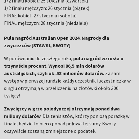
1/2 finału kobiet: 25 stycznia (czwartek)
1/2 finału mężczyzn: 26 stycznia (piątek)
FINAŁ kobiet: 27 stycznia (sobota)
FINAŁ mężczyzn: 28 stycznia (niedziela)
Pula nagród Australian Open 2024. Nagrody dla
zwycięzców [STAWKI, KWOTY]
W porównaniu do zeszłego roku,
pula nagród wzrosła o
trzynaście procent. Wynosi 86,5 mln dolarów
australijskich, czyli ok. 58 milionów dolarów.
Za sam
występ w pierwszej rundzie każdy uczestnik i uczestniczka w
singlu otrzymają w przeliczeniu na złotówki około 300
tysięcy!
Zwycięzcy w grze pojedynczej otrzymają ponad dwa
miliony dolarów
. Dla tenisistów, którzy poniosą porażkę w
finale, będzie to nieco ponad połowa tej sumy. Kwoty
oczywiście zostaną zmniejszone o podatek.