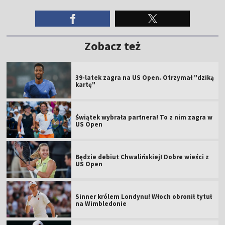
Zobacz też
39-latek zagra na US Open. Otrzymał "dziką
kartę"
Świątek wybrała partnera! To z nim zagra w
US Open
Będzie debiut Chwalińskiej! Dobre wieści z
US Open
Sinner królem Londynu! Włoch obronił tytuł
na Wimbledonie