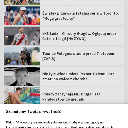
Świątek przerwała fatalną serię w Toronto.
"Mogę grać lepiej"
ŁKS Łódź – Chrobry Głogów. Oglądaj mecz
Betclic 1 Ligi! [NA ŻYWO]
Tour de Pologne: studio przed 7. etapem
[ZAPIS]
Nie żyje Włodzimierz Rezner. Dziennikarz
zmarł po walce z chorobą
Polacy zaczynają ME. Długa lista
kandydatów do medalu
Szanujemy Twoją prywatność
Kliknij "Akceptuję i przechodzę do serwisu", aby wyrazić zgody na
korzystanie z technologii automatycznego śledzenia i zbierania danych,