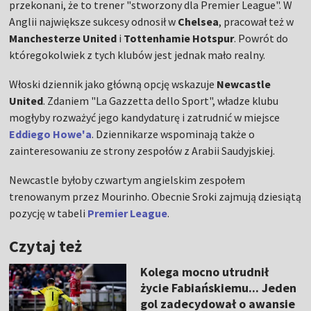
przekonani, że to trener "stworzony dla Premier League". W
Anglii największe sukcesy odnosił w
Chelsea
, pracował też w
Manchesterze United
i
Tottenhamie Hotspur
. Powrót do
któregokolwiek z tych klubów jest jednak mało realny.
Włoski dziennik jako główną opcję wskazuje
Newcastle
United
. Zdaniem "La Gazzetta dello Sport", władze klubu
mogłyby rozważyć jego kandydaturę i zatrudnić w miejsce
Eddiego Howe'a
. Dziennikarze wspominają także o
zainteresowaniu ze strony zespołów z Arabii Saudyjskiej.
Newcastle byłoby czwartym angielskim zespołem
trenowanym przez Mourinho. Obecnie Sroki zajmują dziesiątą
pozycję w tabeli
Premier League
.
Czytaj też
Kolega mocno utrudnił
życie Fabiańskiemu... Jeden
gol zadecydował o awansie