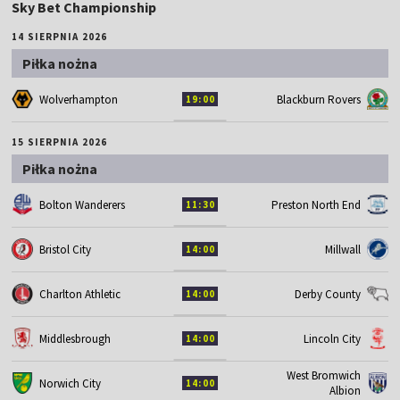
Sky Bet Championship
14 SIERPNIA 2026
Piłka nożna
Wolverhampton
Blackburn Rovers
19:00
15 SIERPNIA 2026
Piłka nożna
Bolton Wanderers
Preston North End
11:30
Bristol City
Millwall
14:00
Charlton Athletic
Derby County
14:00
Middlesbrough
Lincoln City
14:00
West Bromwich
Norwich City
14:00
Albion