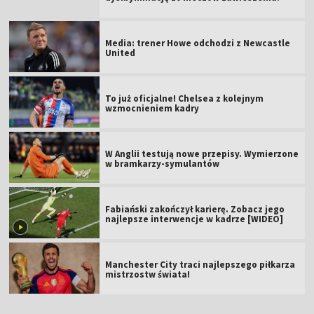
Media: trener Howe odchodzi z Newcastle
United
To już oficjalne! Chelsea z kolejnym
wzmocnieniem kadry
W Anglii testują nowe przepisy. Wymierzone
w bramkarzy-symulantów
Fabiański zakończył karierę. Zobacz jego
najlepsze interwencje w kadrze [WIDEO]
Manchester City traci najlepszego piłkarza
mistrzostw świata!