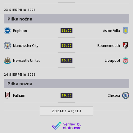
23 SIERPNIA 2026
Piłka nożna
Brighton
Aston Villa
13:00
Manchester City
Bournemouth
13:00
Newcastle United
Liverpool
15:30
24 SIERPNIA 2026
Piłka nożna
Fulham
Chelsea
19:00
ZOBACZ WIĘCEJ