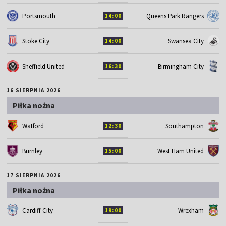
Portsmouth
Queens Park Rangers
14:00
Stoke City
Swansea City
14:00
Sheffield United
Birmingham City
16:30
16 SIERPNIA 2026
Piłka nożna
Watford
Southampton
12:30
Burnley
West Ham United
15:00
17 SIERPNIA 2026
Piłka nożna
Cardiff City
Wrexham
19:00