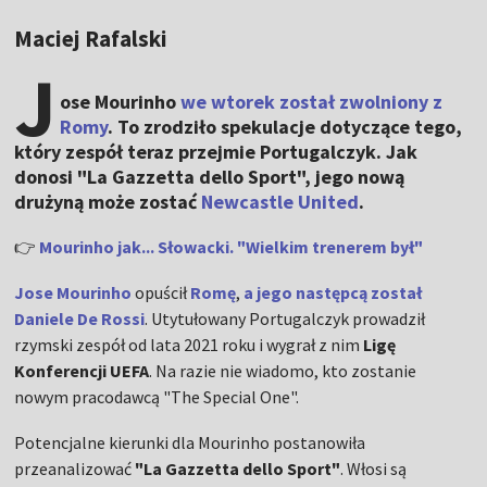
Maciej Rafalski
J
ose Mourinho
we wtorek został zwolniony z
Romy
. To zrodziło spekulacje dotyczące tego,
który zespół teraz przejmie Portugalczyk. Jak
donosi "La Gazzetta dello Sport", jego nową
drużyną może zostać
Newcastle United
.
👉
Mourinho jak... Słowacki. "Wielkim trenerem był"
Jose Mourinho
opuścił
Romę
,
a jego następcą został
Daniele De Rossi
. Utytułowany Portugalczyk prowadził
rzymski zespół od lata 2021 roku i wygrał z nim
Ligę
Konferencji UEFA
. Na razie nie wiadomo, kto zostanie
nowym pracodawcą "The Special One".
Potencjalne kierunki dla Mourinho postanowiła
przeanalizować
"La Gazzetta dello Sport"
. Włosi są