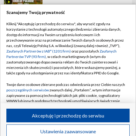
Szanujemy Twoją prywatność
Kliknij "Akceptuję i przechodzę do serwisu", aby wyrazić zgody na
korzystanie z technologii automatycznego śledzenia i zbierania danych,
TVP
dostęp do informacji na Twoim urządzeniu końcowym i ich
przechowywanie oraz na przetwarzanie Twoich danych osobowych przez
Abonament TVP
Regulamin TVP
nas, czyli Telewizję Polską S.A. w likwidacji (zwaną dalej również „TVP”),
Polityka prywatności
Sklep TVP
Zaufanych Partnerów z IAB* (1201 firm)
oraz pozostałych
Zaufanych
Partnerów TVP (93 firm)
, w celach marketingowych (w tym do
Biuro Reklamy
Moje zgody
zautomatyzowanego dopasowania reklam do Twoich zainteresowań i
mierzenia ich skuteczności) i pozostałych, które wskazujemy poniżej, a
Oferta Handlowa
Biuro reklamy
także zgody na udostępnianie przez nas identyfikatora PPID do Google.
Telegazeta ogłoszenia
Kontakt
Twoje dane osobowe zbierane podczas odwiedzania przez Ciebie naszych
Emisja w TVP
poszczególnych serwisów
zwanych dalej „Portalem”, w tym informacje
zapisywane za pomocą technologii takich jak: pliki cookie, sygnalizatory
Kanały
Rada Programowa
WWW lub innych podobnych technologii umożliwiających świadczenie
dopasowanych i bezpiecznych usług, personalizację treści oraz reklam,
Ogłoszenia przetargowe
udostępnianie funkcji mediów społecznościowych oraz analizowanie
©2026 Telewizja Polska Spółka Akcyjna w likwidacji
Akceptuję i przechodzę do serwisu
ruchu w Internecie.
Akademia Telewizyjna
Informacje o nadawcy
Twoje dane osobowe zbierane podczas odwiedzania przez Ciebie
Ustawienia zaawansowane
News
Transmisje
Wideo
Więcej
poszczególnych serwisów
na Portalu, takie jak adresy IP, identyfikatory