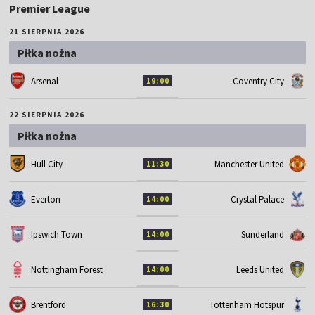
Premier League
21 SIERPNIA 2026
Piłka nożna
Arsenal
Coventry City
19:00
22 SIERPNIA 2026
Piłka nożna
Hull City
Manchester United
11:30
Everton
Crystal Palace
14:00
Ipswich Town
Sunderland
14:00
Nottingham Forest
Leeds United
14:00
Brentford
Tottenham Hotspur
16:30