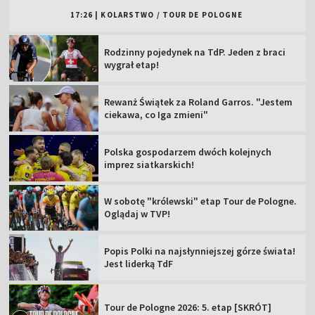
17:26
|
KOLARSTWO
/
TOUR DE POLOGNE
Rodzinny pojedynek na TdP. Jeden z braci
wygrał etap!
Rewanż Świątek za Roland Garros. "Jestem
ciekawa, co Iga zmieni"
Polska gospodarzem dwóch kolejnych
imprez siatkarskich!
W sobotę "królewski" etap Tour de Pologne.
Oglądaj w TVP!
Popis Polki na najsłynniejszej górze świata!
Jest liderką TdF
Tour de Pologne 2026: 5. etap [SKRÓT]