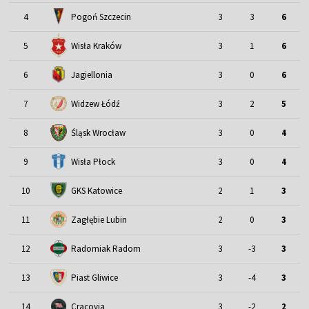
4
Pogoń Szczecin
3
3
6
5
Wisła Kraków
3
1
6
6
Jagiellonia
3
0
6
7
Widzew Łódź
3
2
5
Śląsk Wrocław
8
3
0
4
9
Wisła Płock
3
0
4
10
GKS Katowice
2
1
3
11
Zagłębie Lubin
2
0
3
12
Radomiak Radom
3
-3
3
13
Piast Gliwice
3
-4
3
14
Cracovia
3
-2
2