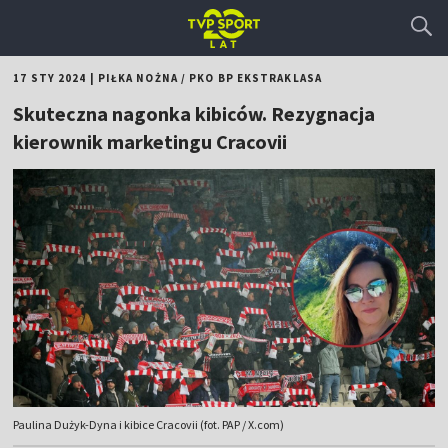
17 STY 2024
|
PIŁKA NOŻNA
/
PKO BP EKSTRAKLASA
Skuteczna nagonka kibiców. Rezygnacja
kierownik marketingu Cracovii
Paulina Dużyk-Dyna i kibice Cracovii (fot. PAP / X.com)