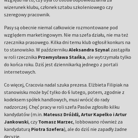
wizerunek klubu, członek sztabu szkoleniowego czy
szeregowy pracownik.
Pasy są obecnie niemal całkowicie rozmontowane pod
względem marketingowym. Nie ma szefa działu, nie ma też
rzecznika prasowego. Kilka dni temu klub ogłosił konkurs na
to stanowisko. W październiku
Aleksandra Szynal
zastąpiła
w roli rzecznika
Przemysława Stańka
, ale wytrzymała tylko
do końca roku. Dziś jest dziennikarką jednego z portali
internetowych.
Co więcej, Cracovia nadal szuka prezesa. Elżbieta Filipiak na
stanowisku może być tylko do 6 lutego, potem, zgodnie z
kodeksem spółek handlowych, musi wrócić do rady
nadzorczej. Chęć pracy w roli szefa Pasów zgłosiło kilku
kandydatów (m.in.
Mateusz Dróżdż, Artur Kapelko i Artur
Jankowski
, czy
Tomasz Marzec
, lobbowano również za
kandydaturą
Piotra Szefera
), ale do dziś nie zapadły żadne
decyzje.