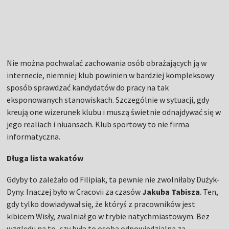
Nie można pochwalać zachowania osób obrażających ją w
internecie, niemniej klub powinien w bardziej kompleksowy
sposób sprawdzać kandydatów do pracy na tak
eksponowanych stanowiskach. Szczególnie w sytuacji, gdy
kreują one wizerunek klubu i muszą świetnie odnajdywać się w
jego realiach i niuansach. Klub sportowy to nie firma
informatyczna.
Długa lista wakatów
Gdyby to zależało od Filipiak, ta pewnie nie zwolniłaby Dużyk-
Dyny. Inaczej było w Cracovii za czasów
Jakuba Tabisza
. Ten,
gdy tylko dowiadywał się, że któryś z pracowników jest
kibicem Wisły, zwalniał go w trybie natychmiastowym. Bez
względu na to, czy była to osoba odpowiedzialna za