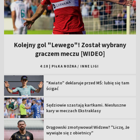
Kolejny gol "Lewego"! Został wybrany
graczem meczu [WIDEO]
4:18
|
PIŁKA NOŻNA
/
INNE LIGI
"Kwiato" deklaruje przed MŚ: lubię się tam
ścigać
Sędziowie szastają kartkami. Niesłuszne
kary w meczach Ekstraklasy
Drągowski zmotywował Widzew? "Liczę, że
wywiąże się z obietnicy"