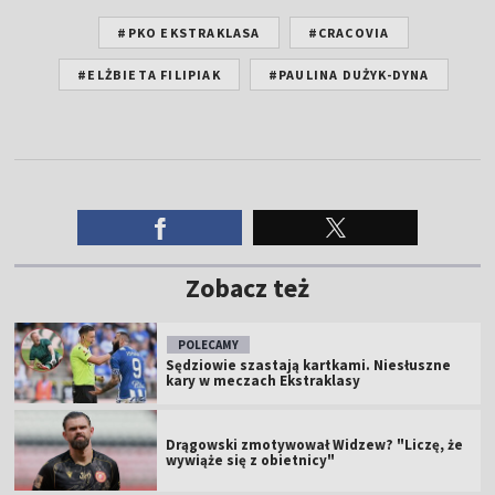
#PKO EKSTRAKLASA
#CRACOVIA
#ELŻBIETA FILIPIAK
#PAULINA DUŻYK-DYNA
Zobacz też
POLECAMY
Sędziowie szastają kartkami. Niesłuszne
kary w meczach Ekstraklasy
Drągowski zmotywował Widzew? "Liczę, że
wywiąże się z obietnicy"