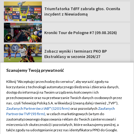
Triumfatorka TdFF zabrała głos. Oceniła
incydent z Niewiadomą
Kroniki Tour de Pologne #7 (09.08.2026)
Zobacz wyniki i terminarz PKO BP
Ekstraklasy w sezonie 2026/27
Szanujemy Twoją prywatność
Kliknij "Akceptuję i przechodzę do serwisu", aby wyrazić zgody na
korzystanie z technologii automatycznego śledzenia i zbierania danych,
TVP
dostęp do informacji na Twoim urządzeniu końcowym i ich
Abonament TVP
Regulamin TVP
przechowywanie oraz na przetwarzanie Twoich danych osobowych przez
nas, czyli Telewizję Polską S.A. w likwidacji (zwaną dalej również „TVP”),
Polityka prywatności
Sklep TVP
Zaufanych Partnerów z IAB* (1201 firm)
oraz pozostałych
Zaufanych
Partnerów TVP (93 firm)
, w celach marketingowych (w tym do
Biuro Reklamy
Moje zgody
zautomatyzowanego dopasowania reklam do Twoich zainteresowań i
mierzenia ich skuteczności) i pozostałych, które wskazujemy poniżej, a
Oferta Handlowa
Biuro reklamy
także zgody na udostępnianie przez nas identyfikatora PPID do Google.