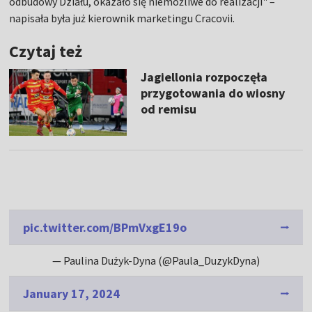
odbudowy Działu, okazało się niemożliwe do realizacji" –
napisała była już kierownik marketingu Cracovii.
Czytaj też
Jagiellonia rozpoczęła
przygotowania do wiosny
od remisu
pic.twitter.com/BPmVxgE19o
— Paulina Dużyk-Dyna (@Paula_DuzykDyna)
January 17, 2024