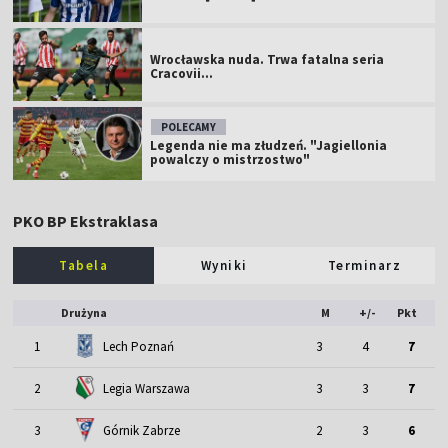
Wrocławska nuda. Trwa fatalna seria
Cracovii...
POLECAMY
Legenda nie ma złudzeń. "Jagiellonia
powalczy o mistrzostwo"
PKO BP Ekstraklasa
Tabela
Wyniki
Terminarz
Drużyna
M
+/-
Pkt
1
Lech Poznań
3
4
7
2
Legia Warszawa
3
3
7
3
Górnik Zabrze
2
3
6