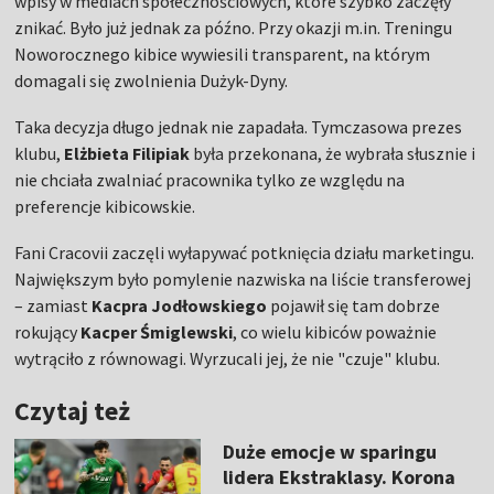
wpisy w mediach społecznościowych, które szybko zaczęły
znikać. Było już jednak za późno. Przy okazji m.in. Treningu
Noworocznego kibice wywiesili transparent, na którym
domagali się zwolnienia Dużyk-Dyny.
Taka decyzja długo jednak nie zapadała. Tymczasowa prezes
klubu,
Elżbieta Filipiak
była przekonana, że wybrała słusznie i
nie chciała zwalniać pracownika tylko ze względu na
preferencje kibicowskie.
Fani Cracovii zaczęli wyłapywać potknięcia działu marketingu.
Największym było pomylenie nazwiska na liście transferowej
– zamiast
Kacpra Jodłowskiego
pojawił się tam dobrze
rokujący
Kacper Śmiglewski
, co wielu kibiców poważnie
wytrąciło z równowagi. Wyrzucali jej, że nie "czuje" klubu.
Czytaj też
Duże emocje w sparingu
lidera Ekstraklasy. Korona