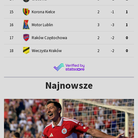
15
Korona Kielce
2
-1
1
Motor Lublin
16
3
-3
1
17
Raków Częstochowa
2
-2
0
18
Wieczysta Kraków
2
-2
0
Najnowsze