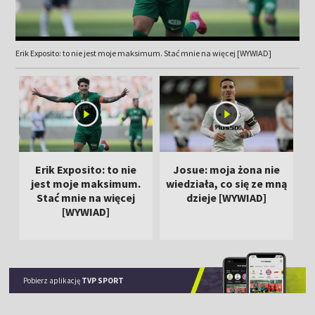
Erik Exposito: to nie jest moje maksimum. Stać mnie na więcej [WYWIAD]
Erik Exposito: to nie
Josue: moja żona nie
jest moje maksimum.
wiedziała, co się ze mną
m
Stać mnie na więcej
dzieje [WYWIAD]
[WYWIAD]
Pobierz aplikację
TVP SPORT