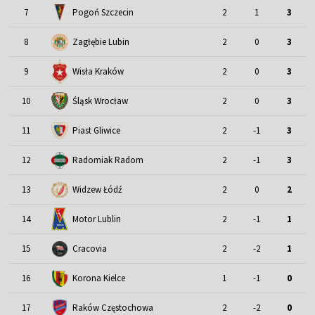
7
Pogoń Szczecin
2
1
3
8
Zagłębie Lubin
2
0
3
9
Wisła Kraków
2
0
3
Śląsk Wrocław
10
2
0
3
11
Piast Gliwice
2
-1
3
12
Radomiak Radom
2
-1
3
13
Widzew Łódź
2
0
2
Motor Lublin
14
2
-1
1
15
Cracovia
2
-2
1
16
Korona Kielce
1
-1
0
17
Raków Częstochowa
2
-2
0