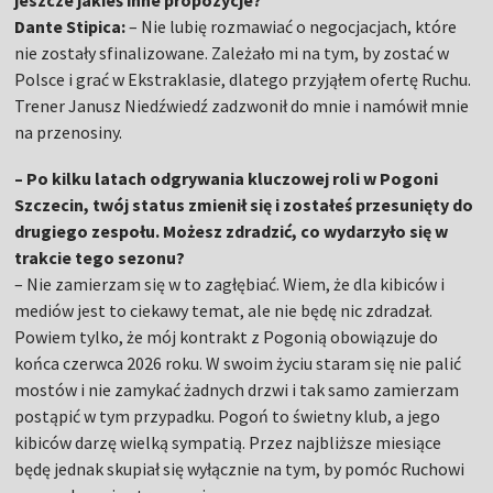
jeszcze jakieś inne propozycje?
Dante Stipica:
– Nie lubię rozmawiać o negocjacjach, które
nie zostały sfinalizowane. Zależało mi na tym, by zostać w
Polsce i grać w Ekstraklasie, dlatego przyjąłem ofertę Ruchu.
Trener Janusz Niedźwiedź zadzwonił do mnie i namówił mnie
na przenosiny.
– Po kilku latach odgrywania kluczowej roli w Pogoni
Szczecin, twój status zmienił się i zostałeś przesunięty do
drugiego zespołu. Możesz zdradzić, co wydarzyło się w
trakcie tego sezonu?
– Nie zamierzam się w to zagłębiać. Wiem, że dla kibiców i
mediów jest to ciekawy temat, ale nie będę nic zdradzał.
Powiem tylko, że mój kontrakt z Pogonią obowiązuje do
końca czerwca 2026 roku. W swoim życiu staram się nie palić
mostów i nie zamykać żadnych drzwi i tak samo zamierzam
postąpić w tym przypadku. Pogoń to świetny klub, a jego
kibiców darzę wielką sympatią. Przez najbliższe miesiące
będę jednak skupiał się wyłącznie na tym, by pomóc Ruchowi