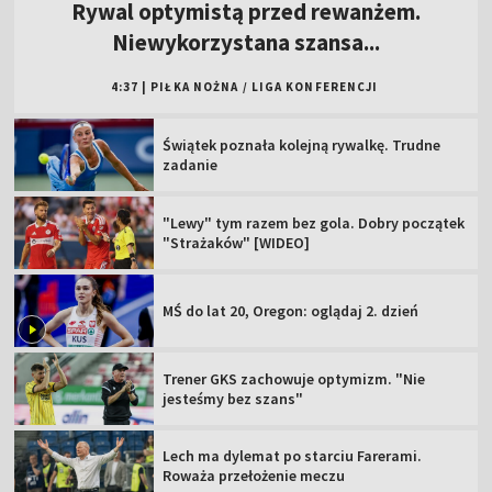
Rywal optymistą przed rewanżem.
Niewykorzystana szansa...
4:37
|
PIŁKA NOŻNA
/
LIGA KONFERENCJI
Świątek poznała kolejną rywalkę. Trudne
zadanie
"Lewy" tym razem bez gola. Dobry początek
"Strażaków" [WIDEO]
MŚ do lat 20, Oregon: oglądaj 2. dzień
Trener GKS zachowuje optymizm. "Nie
jesteśmy bez szans"
Lech ma dylemat po starciu Farerami.
Roważa przełożenie meczu