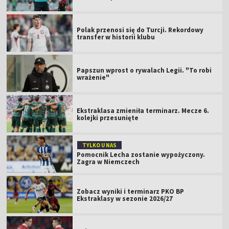
Polak przenosi się do Turcji. Rekordowy
transfer w historii klubu
Papszun wprost o rywalach Legii. "To robi
wrażenie"
Ekstraklasa zmieniła terminarz. Mecze 6.
kolejki przesunięte
TYLKO U NAS
Pomocnik Lecha zostanie wypożyczony.
Zagra w Niemczech
Zobacz wyniki i terminarz PKO BP
Ekstraklasy w sezonie 2026/27