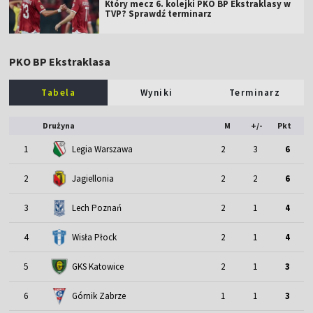
Który mecz 6. kolejki PKO BP Ekstraklasy w
TVP? Sprawdź terminarz
PKO BP Ekstraklasa
Tabela
Wyniki
Terminarz
Drużyna
M
+/-
Pkt
1
Legia Warszawa
2
3
6
2
Jagiellonia
2
2
6
3
Lech Poznań
2
1
4
4
Wisła Płock
2
1
4
5
GKS Katowice
2
1
3
6
Górnik Zabrze
1
1
3