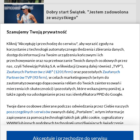
Dobry start Świątek. "Jestem zadowolona
ze wszystkiego"
Szanujemy Twoją prywatność
Kliknij "Akceptuję i przechodzę do serwisu", aby wyrazić zgody na
korzystanie z technologii automatycznego śledzenia i zbierania danych,
TVP
dostęp do informacji na Twoim urządzeniu końcowym i ich
Abonament TVP
Regulamin TVP
przechowywanie oraz na przetwarzanie Twoich danych osobowych przez
nas, czyli Telewizję Polską S.A. w likwidacji (zwaną dalej również „TVP”),
Polityka prywatności
Sklep TVP
Zaufanych Partnerów z IAB* (1201 firm)
oraz pozostałych
Zaufanych
Partnerów TVP (93 firm)
, w celach marketingowych (w tym do
Biuro Reklamy
Moje zgody
zautomatyzowanego dopasowania reklam do Twoich zainteresowań i
mierzenia ich skuteczności) i pozostałych, które wskazujemy poniżej, a
Oferta Handlowa
Biuro reklamy
także zgody na udostępnianie przez nas identyfikatora PPID do Google.
Telegazeta ogłoszenia
Kontakt
Twoje dane osobowe zbierane podczas odwiedzania przez Ciebie naszych
Emisja w TVP
poszczególnych serwisów
zwanych dalej „Portalem”, w tym informacje
zapisywane za pomocą technologii takich jak: pliki cookie, sygnalizatory
Kanały
Rada Programowa
WWW lub innych podobnych technologii umożliwiających świadczenie
dopasowanych i bezpiecznych usług, personalizację treści oraz reklam,
Ogłoszenia przetargowe
udostępnianie funkcji mediów społecznościowych oraz analizowanie
©2026 Telewizja Polska Spółka Akcyjna w likwidacji
Akceptuję i przechodzę do serwisu
ruchu w Internecie.