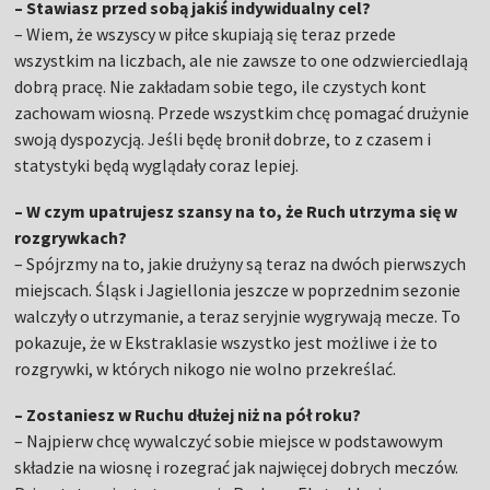
– Stawiasz przed sobą jakiś indywidualny cel?
– Wiem, że wszyscy w piłce skupiają się teraz przede
wszystkim na liczbach, ale nie zawsze to one odzwierciedlają
dobrą pracę. Nie zakładam sobie tego, ile czystych kont
zachowam wiosną. Przede wszystkim chcę pomagać drużynie
swoją dyspozycją. Jeśli będę bronił dobrze, to z czasem i
statystyki będą wyglądały coraz lepiej.
– W czym upatrujesz szansy na to, że Ruch utrzyma się w
rozgrywkach?
– Spójrzmy na to, jakie drużyny są teraz na dwóch pierwszych
miejscach. Śląsk i Jagiellonia jeszcze w poprzednim sezonie
walczyły o utrzymanie, a teraz seryjnie wygrywają mecze. To
pokazuje, że w Ekstraklasie wszystko jest możliwe i że to
rozgrywki, w których nikogo nie wolno przekreślać.
– Zostaniesz w Ruchu dłużej niż na pół roku?
– Najpierw chcę wywalczyć sobie miejsce w podstawowym
składzie na wiosnę i rozegrać jak najwięcej dobrych meczów.