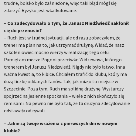
trudne, boisko było zaśnieżone, więc taki błąd mógł się
zdarzyć. Ryzyko jest wkalkulowane.
– Co zadecydowało o tym, że Janusz Niedźwiedź nakłonił
cię do przenosin?
– Ruch jest w trudnej sytuacji, ale od razu zobaczyłem, że
trener ma plan na to, jak utrzymać drużynę. Widać, że nasz
szkoleniowiec mocno wierzy w realizację tego celu.
Pamiętam mecze Pogoni przeciwko Widzewowi, którego
trenerem był Janusz Niedźwiedź. Nigdy nie było łatwo. Inna
ważna kwestia, to kibice. Chciałem trafić do klubu, który ma
dużą liczbę oddanych fanów. Tak, jak miało to miejsce w
Szczecinie. Poza tym, Ruch ma solidną drużynę. Wystarczy
spojrzeć na jesienne spotkania – wiele z nich skończyło się
remisami. Na pewno nie było tak, że ta drużyna zdecydowanie
odstawała od rywali.
– Jakie są twoje wrażenia z pierwszych dni w nowym
klubie?