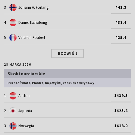
3
Johann A. Forfang
441.3
4
Daniel Tschofenig
438.4
5
Valentin Foubert
425.4
ROZWIŃ
28 MARCA 2026
Skoki narciarskie
Puchar Świata, Planica, mężczyźni, konkurs drużynowy
1
Austria
1439.5
2
Japonia
1425.6
3
Norwegia
1418.0