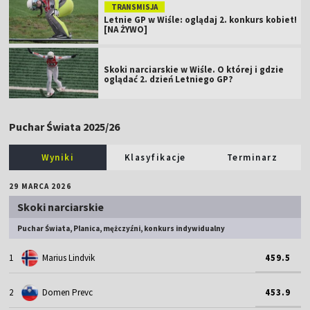
TRANSMISJA
Letnie GP w Wiśle: oglądaj 2. konkurs kobiet!
[NA ŻYWO]
Skoki narciarskie w Wiśle. O której i gdzie
oglądać 2. dzień Letniego GP?
Puchar Świata 2025/26
Wyniki
Klasyfikacje
Terminarz
29 MARCA 2026
Skoki narciarskie
Puchar Świata, Planica, mężczyźni, konkurs indywidualny
1
Marius Lindvik
459.5
2
Domen Prevc
453.9