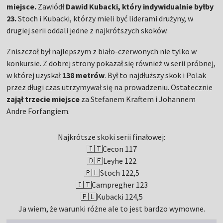
miejsce.
Zawiódł
Dawid Kubacki, który indywidualnie byłby
23.
Stoch i Kubacki, którzy mieli być liderami drużyny, w
drugiej serii oddali jedne z najkrótszych skoków.
Zniszczoł był najlepszym z biało-czerwonych nie tylko w
konkursie. Z dobrej strony pokazał się również w serii próbnej,
w której uzyskał
138 metrów
. Był to najdłuższy skok i Polak
przez długi czas utrzymywał się na prowadzeniu. Ostatecznie
zajął trzecie miejsce
za Stefanem Kraftem i Johannem
Andre Forfangiem.
Najkrótsze skoki serii finałowej:
🇮🇹Cecon 117
🇩🇪Leyhe 122
🇵🇱Stoch 122,5
🇮🇹Campregher 123
🇵🇱Kubacki 124,5
Ja wiem, że warunki różne ale to jest bardzo wymowne.