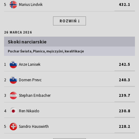
5
Marius Lindvik
432.1
ROZWIŃ
26 MARCA 2026
Skoki narciarskie
Puchar Świata, Planica, mężczyźni, kwalifikacje
1
Anze Lanisek
242.5
2
Domen Prevc
240.3
3
Stephan Embacher
239.7
4
Ren Nikaido
230.8
5
Sandro Hauswirth
228.2