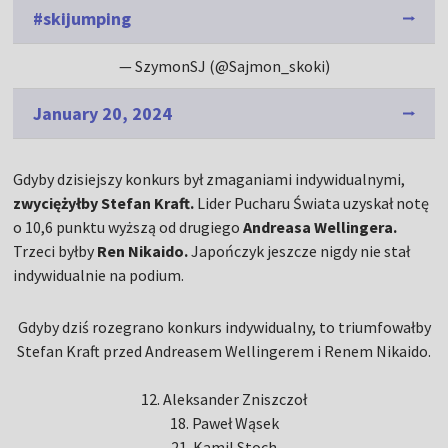
#skijumping
— SzymonSJ (@Sajmon_skoki)
January 20, 2024
Gdyby dzisiejszy konkurs był zmaganiami indywidualnymi,
zwyciężyłby Stefan Kraft.
Lider Pucharu Świata uzyskał notę
o 10,6 punktu wyższą od drugiego
Andreasa Wellingera.
Trzeci byłby
Ren Nikaido.
Japończyk jeszcze nigdy nie stał
indywidualnie na podium.
Gdyby dziś rozegrano konkurs indywidualny, to triumfowałby
Stefan Kraft przed Andreasem Wellingerem i Renem Nikaido.
12. Aleksander Zniszczoł
18. Paweł Wąsek
21. Kamil Stoch