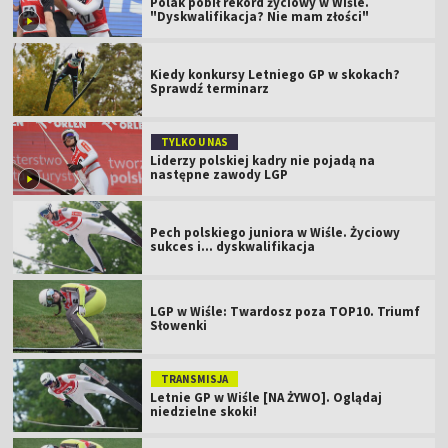
Polak pobił rekord życiowy w Wiśle.
"Dyskwalifikacja? Nie mam złości"
Kiedy konkursy Letniego GP w skokach?
Sprawdź terminarz
TYLKO U NAS
Liderzy polskiej kadry nie pojadą na
następne zawody LGP
Pech polskiego juniora w Wiśle. Życiowy
sukces i... dyskwalifikacja
LGP w Wiśle: Twardosz poza TOP10. Triumf
Słowenki
TRANSMISJA
Letnie GP w Wiśle [NA ŻYWO]. Oglądaj
niedzielne skoki!