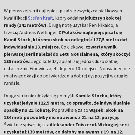
W pierwszej serii najlepiej spisał się zwycięzca piątkowych
kwalifikacji
Stefan Kraft
, który oddał
najdłuższy skok tej
rundy (141 metrów).
Drugą notę uzyskał Ren Nikaido, a
trzecią Andreas Wellinger.
Z Polaków najlepiej spisał się
Kamil Stoch, któremu skok na odległość 127,5 metra dał
indywidualnie 13. miejsce.
Co ciekawe,
czwarty wynik
pierwszej serii należał do
Eetu Nousiainena, który skoczył
135 metrów.
Jego koledzy spisali się jednak dużo słabiej i
ostatecznie Finowie zajęli dopiero 10. miejsce. Nousiainen nie
miał więc okazji do potwierdzenia dobrej dyspozycji w drugiej
rundzie.
Druga seria nie ułożyła się po myśli
Kamila Stocha, który
uzyskał jedynie 122,5 metra, co sprawiło, że indywidualnie
spadłby na 21. lokatę.
Poprawił się za to
Wąsek. Skok na
134 metr pozwoliłby mu na awans z 21. na 18. pozycję.
Świetnie spisał się też
Aleksander Zniszczoł. W drugiej serii
uzyskał aż 138 metrów, co dałoby mu awans z 19. na 12.