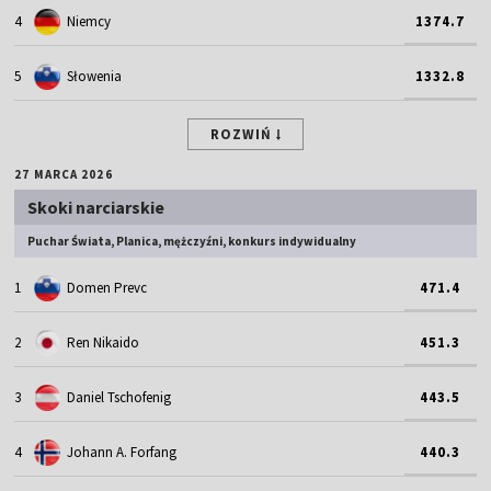
4
Niemcy
1374.7
5
Słowenia
1332.8
ROZWIŃ
27 MARCA 2026
Skoki narciarskie
Puchar Świata, Planica, mężczyźni, konkurs indywidualny
1
Domen Prevc
471.4
2
Ren Nikaido
451.3
3
Daniel Tschofenig
443.5
4
Johann A. Forfang
440.3