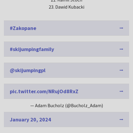
23. Dawid Kubacki
#Zakopane
#skijumpingfamily
@skijumpingpl
pic.twitter.com/NRujOd8RxZ
— Adam Bucholz (@Bucholz_Adam)
January 20, 2024