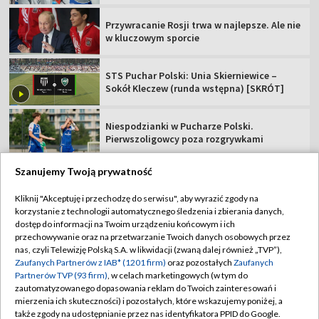
Przywracanie Rosji trwa w najlepsze. Ale nie
w kluczowym sporcie
STS Puchar Polski: Unia Skierniewice –
Sokół Kleczew (runda wstępna) [SKRÓT]
Niespodzianki w Pucharze Polski.
Pierwszoligowcy poza rozgrywkami
Szanujemy Twoją prywatność
Kliknij "Akceptuję i przechodzę do serwisu", aby wyrazić zgody na
korzystanie z technologii automatycznego śledzenia i zbierania danych,
TVP
dostęp do informacji na Twoim urządzeniu końcowym i ich
Abonament TVP
Regulamin TVP
przechowywanie oraz na przetwarzanie Twoich danych osobowych przez
nas, czyli Telewizję Polską S.A. w likwidacji (zwaną dalej również „TVP”),
Polityka prywatności
Sklep TVP
Zaufanych Partnerów z IAB* (1201 firm)
oraz pozostałych
Zaufanych
Partnerów TVP (93 firm)
, w celach marketingowych (w tym do
Biuro Reklamy
Moje zgody
zautomatyzowanego dopasowania reklam do Twoich zainteresowań i
mierzenia ich skuteczności) i pozostałych, które wskazujemy poniżej, a
Oferta Handlowa
Biuro reklamy
także zgody na udostępnianie przez nas identyfikatora PPID do Google.