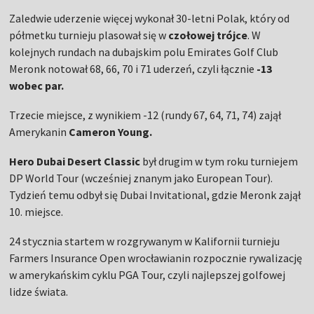
Zaledwie uderzenie więcej wykonał 30-letni Polak, który od
półmetku turnieju plasował się w
czołowej trójce
. W
kolejnych rundach na dubajskim polu Emirates Golf Club
Meronk notował 68, 66, 70 i 71 uderzeń, czyli łącznie
-13
wobec par.
Trzecie miejsce, z wynikiem -12 (rundy 67, 64, 71, 74) zajął
Amerykanin
Cameron Young.
Hero Dubai Desert Classic
był drugim w tym roku turniejem
DP World Tour (wcześniej znanym jako European Tour).
Tydzień temu odbył się Dubai Invitational, gdzie Meronk zajął
10. miejsce.
24 stycznia startem w rozgrywanym w Kalifornii turnieju
Farmers Insurance Open wrocławianin rozpocznie rywalizację
w amerykańskim cyklu PGA Tour, czyli najlepszej golfowej
lidze świata.