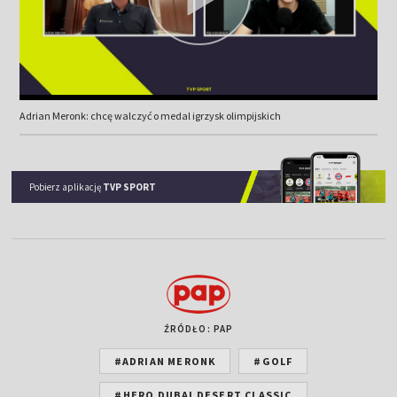
Adrian Meronk: chcę walczyć o medal igrzysk olimpijskich
Pobierz aplikację
TVP SPORT
ŹRÓDŁO: PAP
#ADRIAN MERONK
#GOLF
#HERO DUBAI DESERT CLASSIC