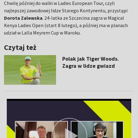
Chwilę później do walki w Ladies European Tour, czyli
najlepszej zawodowej lidze Starego Kontynentu, przystąpi
Dorota Zalewska
. 24-latka ze Szczecina zagra w Magical
Kenya Ladies Open (start 8 lutego), a później ma w planach
udział w Lalla Meyrem Cup w Maroku.
Czytaj też
Polak jak Tiger Woods.
Zagra w lidze gwiazd