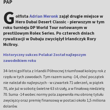
PAP
G
olfista
Adrian Meronk
zajął drugie miejsce w
Hero Dubai Desert Classic - pierwszym w tym
roku turnieju DP World Tour notowanym w
prestiżowym Rolex Series. Po czterech dniach
rywalizacji w Dubaju zwyciężył Irlandczyk Rory
McIlroy.
Historyczny sukces Polaka! Został najlepszym
zawodnikiem roku
34-letni golfista z Irlandii Północnej triumfował kolejny rok z
rzędu w tych zawodach. Tym razem sumą -14, choć początek
nie należał do najlepszych - w czwartek 71 uderzeń, w piątek
70, ale już w sobotę świetne 63 strzały, a w finałową niedzielę
70. Suma -14 wobec normy pola zapewniła mu obronę tytułu
zwycięzcy oraz premię finansową w postaci około 1,5 miliona
dolarów.