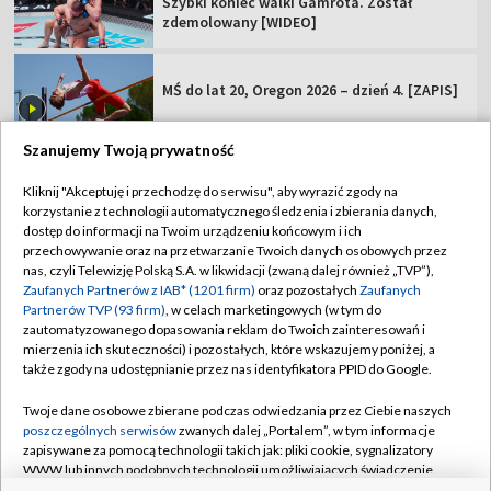
Szybki koniec walki Gamrota. Został
zdemolowany [WIDEO]
MŚ do lat 20, Oregon 2026 – dzień 4. [ZAPIS]
Szanujemy Twoją prywatność
Kliknij "Akceptuję i przechodzę do serwisu", aby wyrazić zgody na
korzystanie z technologii automatycznego śledzenia i zbierania danych,
TVP
dostęp do informacji na Twoim urządzeniu końcowym i ich
Abonament TVP
Regulamin TVP
przechowywanie oraz na przetwarzanie Twoich danych osobowych przez
nas, czyli Telewizję Polską S.A. w likwidacji (zwaną dalej również „TVP”),
Polityka prywatności
Sklep TVP
Zaufanych Partnerów z IAB* (1201 firm)
oraz pozostałych
Zaufanych
Partnerów TVP (93 firm)
, w celach marketingowych (w tym do
Biuro Reklamy
Moje zgody
zautomatyzowanego dopasowania reklam do Twoich zainteresowań i
mierzenia ich skuteczności) i pozostałych, które wskazujemy poniżej, a
Oferta Handlowa
Biuro reklamy
także zgody na udostępnianie przez nas identyfikatora PPID do Google.
Telegazeta ogłoszenia
Kontakt
Twoje dane osobowe zbierane podczas odwiedzania przez Ciebie naszych
Emisja w TVP
poszczególnych serwisów
zwanych dalej „Portalem”, w tym informacje
zapisywane za pomocą technologii takich jak: pliki cookie, sygnalizatory
Kanały
Rada Programowa
WWW lub innych podobnych technologii umożliwiających świadczenie
dopasowanych i bezpiecznych usług, personalizację treści oraz reklam,