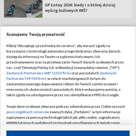
GP Łotwy 2026: kiedy i o której dzisiaj
wyścig żużlowych IMŚ?
Szanujemy Twoją prywatność
TVP
Kliknij "Akceptuję i przechodzę do serwisu", aby wyrazić zgody na
korzystanie z technologii automatycznego śledzenia i zbierania danych,
Abonament TVP
Regulamin TVP
dostęp do informacji na Twoim urządzeniu końcowym i ich
Polityka prywatności
Sklep TVP
przechowywanie oraz na przetwarzanie Twoich danych osobowych przez
nas, czyli Telewizję Polską S.A. w likwidacji (zwaną dalej również „TVP”),
Biuro Reklamy
Moje zgody
Zaufanych Partnerów z IAB* (1201 firm)
oraz pozostałych
Zaufanych
Partnerów TVP (93 firm)
, w celach marketingowych (w tym do
Oferta Handlowa
Biuro reklamy
zautomatyzowanego dopasowania reklam do Twoich zainteresowań i
mierzenia ich skuteczności) i pozostałych, które wskazujemy poniżej, a
Telegazeta ogłoszenia
Kontakt
także zgody na udostępnianie przez nas identyfikatora PPID do Google.
Emisja w TVP
Twoje dane osobowe zbierane podczas odwiedzania przez Ciebie naszych
Kanały
Rada Programowa
poszczególnych serwisów
zwanych dalej „Portalem”, w tym informacje
zapisywane za pomocą technologii takich jak: pliki cookie, sygnalizatory
Ogłoszenia przetargowe
WWW lub innych podobnych technologii umożliwiających świadczenie
©2026 Telewizja Polska Spółka Akcyjna w likwidacji
dopasowanych i bezpiecznych usług, personalizację treści oraz reklam,
Akademia Telewizyjna
udostępnianie funkcji mediów społecznościowych oraz analizowanie