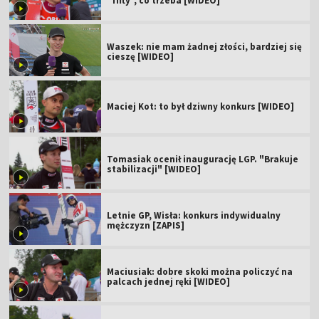
"fifty", co trzeba [WIDEO]
Waszek: nie mam żadnej złości, bardziej się
cieszę [WIDEO]
Maciej Kot: to był dziwny konkurs [WIDEO]
Tomasiak ocenił inaugurację LGP. "Brakuje
stabilizacji" [WIDEO]
Letnie GP, Wisła: konkurs indywidualny
mężczyzn [ZAPIS]
Maciusiak: dobre skoki można policzyć na
palcach jednej ręki [WIDEO]