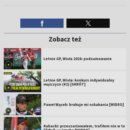
Zobacz też
Letnie GP, Wisła 2026: podsumowanie
Letnie GP, Wisła: konkurs indywidualny
mężczyzn (#2) [SKRÓT]
Paweł Wąsek: brakuje mi oskakania [WIDEO]
Kubacki: przeszarżowałem, trafiłem nie w to