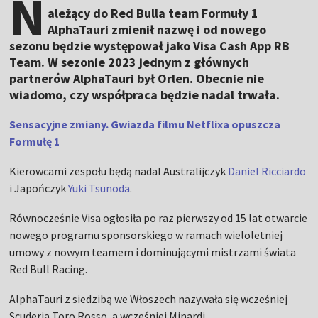
N
ależący do Red Bulla team Formuły 1
AlphaTauri zmienił nazwę i od nowego
sezonu będzie występował jako Visa Cash App RB
Team. W sezonie 2023 jednym z głównych
partnerów AlphaTauri był Orlen. Obecnie nie
wiadomo, czy współpraca będzie nadal trwała.
Sensacyjne zmiany. Gwiazda filmu Netflixa opuszcza
Formułę 1
Kierowcami zespołu będą nadal Australijczyk
Daniel Ricciardo
i Japończyk
Yuki Tsunoda
.
Równocześnie Visa ogłosiła po raz pierwszy od 15 lat otwarcie
nowego programu sponsorskiego w ramach wieloletniej
umowy z nowym teamem i dominującymi mistrzami świata
Red Bull Racing.
AlphaTauri z siedzibą we Włoszech nazywała się wcześniej
Scuderia Toro Rosso, a wcześniej Minardi.