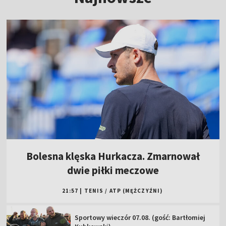
Bolesna klęska Hurkacza. Zmarnował
dwie piłki meczowe
21:57
|
TENIS
/
ATP (MĘŻCZYŹNI)
Sportowy wieczór 07.08. (gość: Bartłomiej