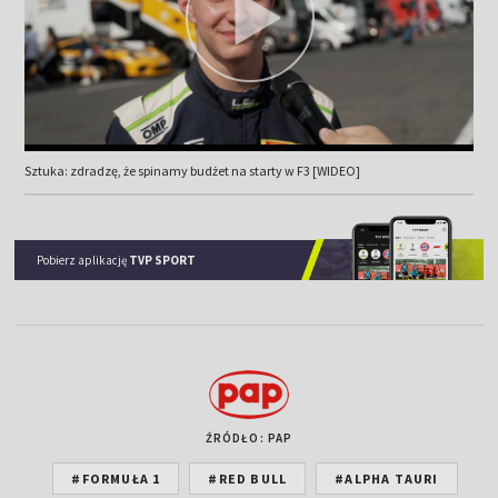
Sztuka: zdradzę, że spinamy budżet na starty w F3 [WIDEO]
Pobierz aplikację
TVP SPORT
ŹRÓDŁO: PAP
#FORMUŁA 1
#RED BULL
#ALPHA TAURI