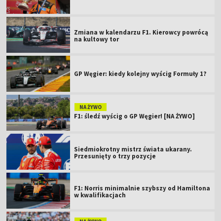
Zmiana w kalendarzu F1. Kierowcy powrócą
na kultowy tor
GP Węgier: kiedy kolejny wyścig Formuły 1?
NA ŻYWO
F1: śledź wyścig o GP Węgier! [NA ŻYWO]
Siedmiokrotny mistrz świata ukarany.
Przesunięty o trzy pozycje
F1: Norris minimalnie szybszy od Hamiltona
w kwalifikacjach