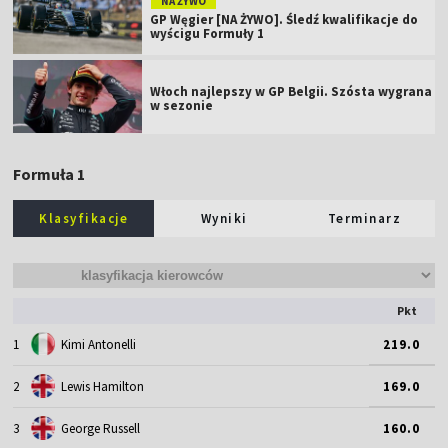
NA ŻYWO
GP Węgier [NA ŻYWO]. Śledź kwalifikacje do
wyścigu Formuły 1
Włoch najlepszy w GP Belgii. Szósta wygrana
w sezonie
Formuła 1
Klasyfikacje
Wyniki
Terminarz
Pkt
1
Kimi Antonelli
219.0
2
Lewis Hamilton
169.0
3
George Russell
160.0