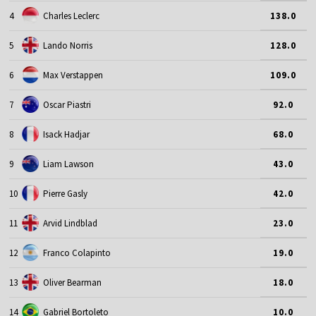
4
Charles Leclerc
138.0
5
Lando Norris
128.0
6
Max Verstappen
109.0
7
Oscar Piastri
92.0
8
Isack Hadjar
68.0
9
Liam Lawson
43.0
10
Pierre Gasly
42.0
11
Arvid Lindblad
23.0
12
Franco Colapinto
19.0
13
Oliver Bearman
18.0
14
Gabriel Bortoleto
10.0