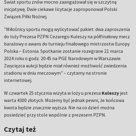
Świat sportu znów mocno zaangażował się w szczytną
inicjatywę. Dwie ciekawe licytacje zaproponował Polski
Związek Piłki Nożnej.
"Miłośnicy sportu mogą wylicytować pakiet: dwa zaproszenia
do loży Prezesa PZPN Cezarego Kuleszy na półfinałowy mecz
barażowy o awans do turnieju finałowego mistrzostw Europy
Polska – Estonia. Spotkanie zostanie rozegrane 21 marca
2024 roku o godz. 20:45 na PGE Narodowym w Warszawie.
Zwycięzca aukcji będzie miał również możliwość zwiedzenia
stadionu w dniu meczowym" – czytamy na stronie
internetowej.
W czwartek 25 stycznia wizyta w loży u prezesa
Kuleszy
jest
warta 4300 złotych. Możemy być jednak pewni, że końcowa
kwota będzie znacznie wyższa. Nie na co dzień można
posiedzieć przy stole wspólnie z prezesem PZPN.
Czytaj też