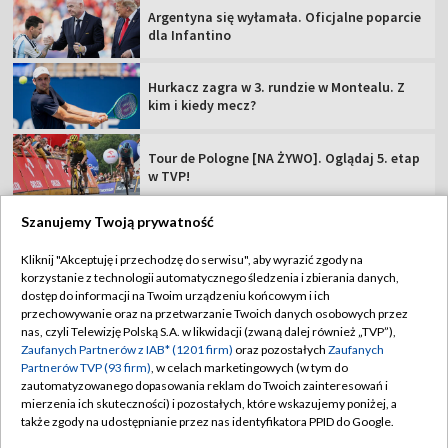
Argentyna się wyłamała. Oficjalne poparcie
dla Infantino
Hurkacz zagra w 3. rundzie w Montealu. Z
kim i kiedy mecz?
Tour de Pologne [NA ŻYWO]. Oglądaj 5. etap
w TVP!
Szanujemy Twoją prywatność
Kliknij "Akceptuję i przechodzę do serwisu", aby wyrazić zgody na
korzystanie z technologii automatycznego śledzenia i zbierania danych,
TVP
dostęp do informacji na Twoim urządzeniu końcowym i ich
Abonament TVP
Regulamin TVP
przechowywanie oraz na przetwarzanie Twoich danych osobowych przez
nas, czyli Telewizję Polską S.A. w likwidacji (zwaną dalej również „TVP”),
Polityka prywatności
Sklep TVP
Zaufanych Partnerów z IAB* (1201 firm)
oraz pozostałych
Zaufanych
Partnerów TVP (93 firm)
, w celach marketingowych (w tym do
Biuro Reklamy
Moje zgody
zautomatyzowanego dopasowania reklam do Twoich zainteresowań i
mierzenia ich skuteczności) i pozostałych, które wskazujemy poniżej, a
Oferta Handlowa
Biuro reklamy
także zgody na udostępnianie przez nas identyfikatora PPID do Google.
Telegazeta ogłoszenia
Kontakt