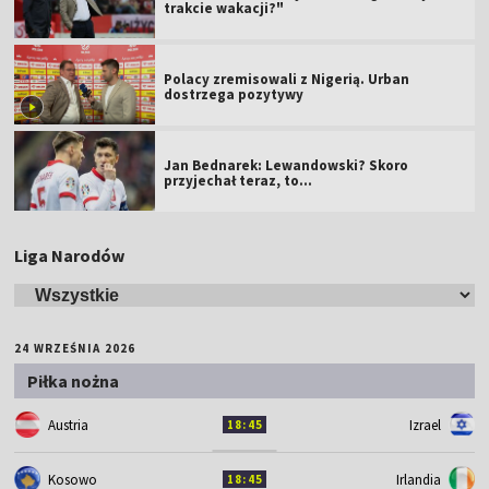
trakcie wakacji?"
Polacy zremisowali z Nigerią. Urban
dostrzega pozytywy
Jan Bednarek: Lewandowski? Skoro
przyjechał teraz, to…
Liga Narodów
24 WRZEŚNIA 2026
Piłka nożna
Austria
Izrael
18:45
Kosowo
Irlandia
18:45