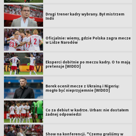
Drugi trener kadry wybrany. Był mistrzem
Indii
Oficjalnie: wiemy, gdzie Polska zagra mecze
w Lidze Narodów
Eksperci dobitnie po meczu kadry. O to mają
pretensje [WIDEO]
Borek ocenił mecze z Ukrainą i Nigerią:
mogło być nieprzyjemnie [WIDEO]
Co za debiut w kadrze. Urban: nie dostałem
żadnej odpowiedzi
Show na konferencji. "Czemu graliśmy w