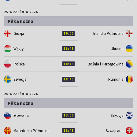
25 WRZEŚNIA 2026
Piłka nożna
Gruzja
Irlandia Północna
16:00
Węgry
Ukraina
18:45
Polska
Bośnia i Hercegowina
18:45
Szwecja
Rumunia
18:45
26 WRZEŚNIA 2026
Piłka nożna
Słowenia
Szkocja
13:00
Macedonia Północna
Szwajcaria
18:45