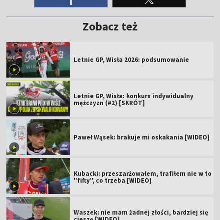
Zobacz też
Letnie GP, Wisła 2026: podsumowanie
Letnie GP, Wisła: konkurs indywidualny
mężczyzn (#2) [SKRÓT]
Paweł Wąsek: brakuje mi oskakania [WIDEO]
Kubacki: przeszarżowałem, trafiłem nie w to
"fifty", co trzeba [WIDEO]
Waszek: nie mam żadnej złości, bardziej się
cieszę [WIDEO]