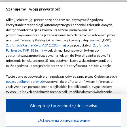
Szanujemy Twoją prywatność
TVP
Kliknij "Akceptuję i przechodzę do serwisu", aby wyrazić zgody na
korzystanie z technologii automatycznego śledzenia i zbierania danych,
Abonament TVP
Regulamin TVP
dostęp do informacji na Twoim urządzeniu końcowym i ich
Polityka prywatności
Sklep TVP
przechowywanie oraz na przetwarzanie Twoich danych osobowych przez
nas, czyli Telewizję Polską S.A. w likwidacji (zwaną dalej również „TVP”),
Biuro Reklamy
Moje zgody
Zaufanych Partnerów z IAB* (1201 firm)
oraz pozostałych
Zaufanych
Partnerów TVP (93 firm)
, w celach marketingowych (w tym do
Oferta Handlowa
Biuro reklamy
zautomatyzowanego dopasowania reklam do Twoich zainteresowań i
mierzenia ich skuteczności) i pozostałych, które wskazujemy poniżej, a
Telegazeta ogłoszenia
Kontakt
także zgody na udostępnianie przez nas identyfikatora PPID do Google.
Emisja w TVP
Twoje dane osobowe zbierane podczas odwiedzania przez Ciebie naszych
Kanały
Rada Programowa
poszczególnych serwisów
zwanych dalej „Portalem”, w tym informacje
zapisywane za pomocą technologii takich jak: pliki cookie, sygnalizatory
Ogłoszenia przetargowe
WWW lub innych podobnych technologii umożliwiających świadczenie
©2026 Telewizja Polska Spółka Akcyjna w likwidacji
dopasowanych i bezpiecznych usług, personalizację treści oraz reklam,
Akademia Telewizyjna
udostępnianie funkcji mediów społecznościowych oraz analizowanie
Akceptuję i przechodzę do serwisu
Informacje o nadawcy
ruchu w Internecie.
Centrum informacji TVP
Twoje dane osobowe zbierane podczas odwiedzania przez Ciebie
Ustawienia zaawansowane
News
Transmisje
Wideo
Więcej
poszczególnych serwisów
na Portalu, takie jak adresy IP, identyfikatory
System NOS