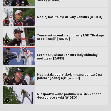
Maciej Kot: to był dziwny konkurs [WIDEO]
Tomasiak ocenił inaugurację LGP. "Brakuje
stabilizacji" [WIDEO]
Letnie GP, Wisła: konkurs indywidualny
mężczyzn [ZAPIS]
Maciusiak: dobre skoki można policzyć na
palcach jednej ręki [WIDEO]
Niespodziewane podium w Wiśle. Zobacz
decydujące skoki [WIDEO]