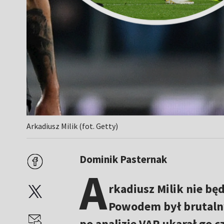
Arkadiusz Milik (fot. Getty)
Dominik Pasternak
A
rkadiusz Milik nie b
Powodem był brutalny 
po analizie VAR ukarał go 