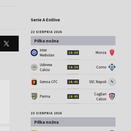
Serie A Enilive
22 SIERPNIA 2026
Piłka nożna
Inter
Monza
16:30
Mediolan
Udinese
Como
16:30
Calcio
Genoa CFC
SSC Napoli
18:45
Cagliari
Parma
18:45
Calcio
23 SIERPNIA 2026
Piłka nożna