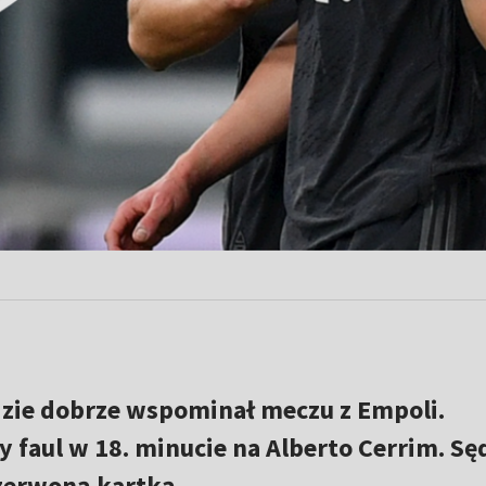
ędzie dobrze wspominał meczu z Empoli.
faul w 18. minucie na Alberto Cerrim. Sę
czerwoną kartką.