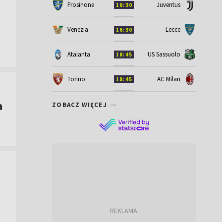
Frosinone
Juventus
16:30
Venezia
Lecce
16:30
Atalanta
US Sassuolo
18:45
Torino
AC Milan
18:45
a
ZOBACZ WIĘCEJ