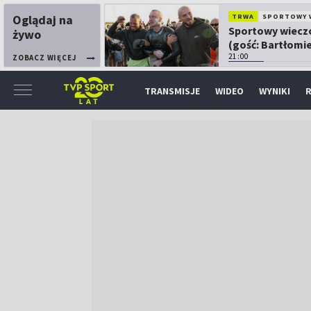
Oglądaj na
TRWA
SPORTOWY 
Sportowy wiecz
żywo
(gość: Bartłomie
Kubkowski)
21:00
ZOBACZ WIĘCEJ
TRANSMISJE
WIDEO
WYNIKI
R