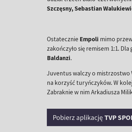
Szczęsny, Sebastian Walukiew
Ostatecznie
Empoli
mimo przewa
zakończyło się remisem 1:1. Dla 
Baldanzi
.
Juventus walczy o mistrzostwo W
na korzyść turyńczyków. W kolej
Zabraknie w nim Arkadiusza Mili
Pobierz aplikację
TVP SPO