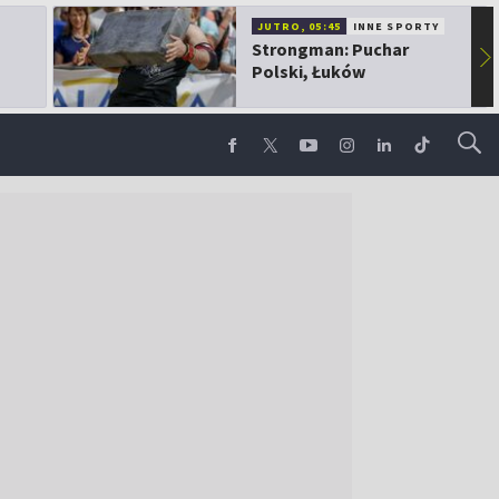
JUTRO, 05:45
INNE SPORTY
Strongman: Puchar
▶
Polski, Łuków