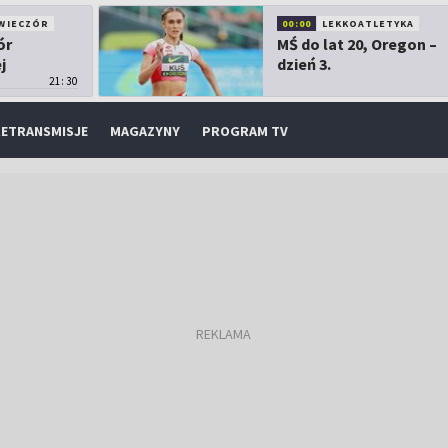
WIECZÓR
00:00
LEKKOATLETYKA
ór
MŚ do lat 20, Oregon –
j
dzień 3.
21:30
ETRANSMISJE
MAGAZYNY
PROGRAM TV