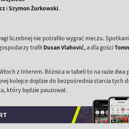
icz
i
Szymon Żurkowski
.
gi liczebnej nie potrafiło wygrać meczu. Spotkan
gospodarzy trafił
Dusan Vlahović
, a dla gości
Tom
łoch z Interem. Różnica w tabeli to na razie dwa
nej kolejce dojdzie do bezpośrednia starcia tych d
ka, który będzie pauzował.
RT