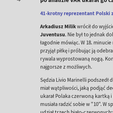
41-krotny reprezentant Polski 
Arkadiusz Milik
wrócił do wyjści
Juventusu
. Nie był to jednak d
łagodnie mówiąc. W 18. minucie
przyjął piłkę i próbując ją odebr
rywala wyprostowaną nogą. Kon
najgorsze z możliwych.
Sędzia Livio Marinelli podszedł d
miał wątpliwości, jaką podjąć dec
ukarał Polaka czerwoną kartką i
musiała radzić sobie w "10". W s
udział trzech biało-czerwonych