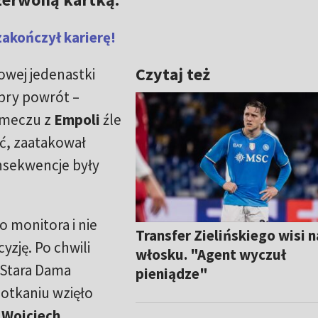
zakończył karierę!
Czytaj też
owej jedenastki
obry powrót –
 meczu z
Empoli
źle
ać, zaatakował
sekwencje były
o monitora i nie
Transfer Zielińskiego wisi n
yzję. Po chwili
włosku. "Agent wyczuł
 Stara Dama
pieniądze"
potkaniu wzięło
: Wojciech