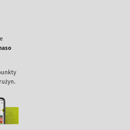
ie
maso
 punkty
rużyn.