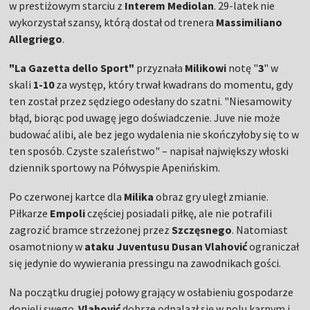
w prestiżowym starciu z
Interem Mediolan
. 29-latek nie
wykorzystał szansy, którą dostał od trenera
Massimiliano
Allegriego
.
"La Gazetta dello Sport"
przyznała
Milikowi
notę "
3
" w
skali
1-10
za występ, który trwał kwadrans do momentu, gdy
ten został przez sędziego odesłany do szatni. "Niesamowity
błąd, biorąc pod uwagę jego doświadczenie. Juve nie może
budować alibi, ale bez jego wydalenia nie skończyłoby się to w
ten sposób. Czyste szaleństwo" – napisał największy włoski
dziennik sportowy na Półwyspie Apenińskim.
Po czerwonej kartce dla
Milika
obraz gry uległ zmianie.
Piłkarze
Empoli
częściej posiadali piłkę, ale nie potrafili
zagrozić bramce strzeżonej przez
Szczęsnego
. Natomiast
osamotniony w
ataku Juventusu Dusan Vlahović
ograniczał
się jedynie do wywierania pressingu na zawodnikach gości.
Na początku drugiej połowy grający w osłabieniu gospodarze
dopięli swego.
Vlahović
dobrze odnalazł się w polu karnym i