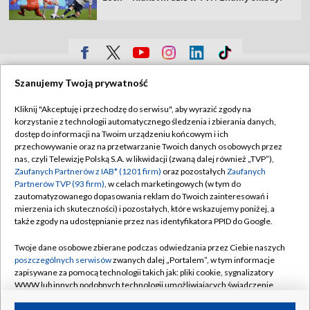
TVP
Szanujemy Twoją prywatność
Abonament TVP
Regulamin TVP
Kliknij "Akceptuję i przechodzę do serwisu", aby wyrazić zgody na
Polityka prywatności
Sklep TVP
korzystanie z technologii automatycznego śledzenia i zbierania danych,
dostęp do informacji na Twoim urządzeniu końcowym i ich
Biuro Reklamy
Moje zgody
przechowywanie oraz na przetwarzanie Twoich danych osobowych przez
nas, czyli Telewizję Polską S.A. w likwidacji (zwaną dalej również „TVP”),
Oferta Handlowa
Biuro reklamy
Zaufanych Partnerów z IAB* (1201 firm)
oraz pozostałych
Zaufanych
Partnerów TVP (93 firm)
, w celach marketingowych (w tym do
Telegazeta ogłoszenia
Kontakt
zautomatyzowanego dopasowania reklam do Twoich zainteresowań i
Emisja w TVP
mierzenia ich skuteczności) i pozostałych, które wskazujemy poniżej, a
także zgody na udostępnianie przez nas identyfikatora PPID do Google.
Kanały
Rada Programowa
Twoje dane osobowe zbierane podczas odwiedzania przez Ciebie naszych
Ogłoszenia przetargowe
poszczególnych serwisów
zwanych dalej „Portalem”, w tym informacje
©2026 Telewizja Polska Spółka Akcyjna w likwidacji
zapisywane za pomocą technologii takich jak: pliki cookie, sygnalizatory
Akademia Telewizyjna
WWW lub innych podobnych technologii umożliwiających świadczenie
Informacje o nadawcy
dopasowanych i bezpiecznych usług, personalizację treści oraz reklam,
udostępnianie funkcji mediów społecznościowych oraz analizowanie