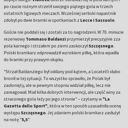
po rzucie rożnym strzelił swojego piątego gola w trzech
ostatnich ligowych meczach. Wcześniej serbski napastnik
zdobył po dwie bramki w spotkaniach z
Lecce i Sassuolo
.
Goście nie poddali się i zostali za to nagrodzeni. W 70. minucie
rezerwowy
Tommaso Baldanzi
przymierzył precyzyjnie zza
pola karnego i strzałem po ziemi zaskoczył
Szczęsnego
.
Polski bramkarz odprowadził wzrokiem piłkę, która wpadła
do bramki przy prawym słupku.
"Strzał Baldanziego był oddany pod kątem, a Locatelli słabo
bronił w tej sytuacji. To wszystko sprawiło, że Polak był
zasłonięty, ale w pewnym stopniu widział piłkę, lecz nie
zareagował. Miał kilka dobrych interwencji, ale część winy za
straconego gola leży po jego stronie" – czytamy w
"La
Gazetta dello Sport"
, która w ten sposób uzasadniła ocenę
występu
Szczęsnego
. Jej zdaniem polski bramkarz zasłużył
na notę "
5,5
".