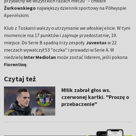
przydatny we wszystkich fazach meczu" – chwalił
Żurkowskiego
największy dziennik sportowy na Półwyspie
Apenińskim.
Klub z Toskanii walczy o utrzymanie we włoskiej elicie. W tym
momencie ma 17 punktów i zajmuje przedostatnie, 19.
miejsce. Do Serie B spadną trzy zespoły.
Juventus
w 22
meczach wywalczył 53 "oczka" i prowadzi w Serie A. W
niedzielę
Inter Mediolan
może zostać liderem, jeśli pokona
Fiorentinę
.
Czytaj też
Milik zabrał głos ws.
czerwonej kartki. "Proszę o
przebaczenie"