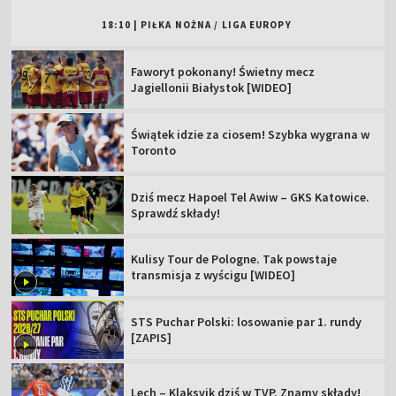
18:10
|
PIŁKA NOŻNA
/
LIGA EUROPY
Faworyt pokonany! Świetny mecz
Jagiellonii Białystok [WIDEO]
Świątek idzie za ciosem! Szybka wygrana w
Toronto
Dziś mecz Hapoel Tel Awiw – GKS Katowice.
Sprawdź składy!
Kulisy Tour de Pologne. Tak powstaje
transmisja z wyścigu [WIDEO]
STS Puchar Polski: losowanie par 1. rundy
[ZAPIS]
Lech – Klaksvik dziś w TVP. Znamy składy!