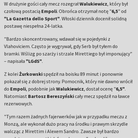
W drużynie gości cały mecz rozegrał
Walukiewicz
, który był
czołową postacią
Empoli
. Obrońca otrzymał notę "
6,5
" od
"La Gazetta dello Sport"
. Włoski dziennik docenił solidną
postawę niespełna 24-latka.
"Bardzo skoncentrowany, wdawał się w pojedynki z
Vlahoviciem. Często je wygrywał, gdy Serb był tyłem do
bramki. Wślizg po szarży i strzale Mirettiego był imponujący"
– napisała
"LGdS"
.
Z kolei
Żurkowski
spędził na boisku 89 minut i ponownie
pokazał się z dobrej strony. Pomocnik, który nie dawno wrócił
do
Empoli
, podobnie jak
Walukiewicz
, dostał ocenę "
6,5"
.
Natomiast
Bartosz Bereszyński
cały mecz spędził na ławce
rezerwowych.
"Tym razem żadnych fajerwerków jak w przypadku meczu z
Monzą, ale wykonał dużo pracy na środku i prawym skrzydle
walcząc z Mirettim i Alexem Sandro. Zawsze był bardzo