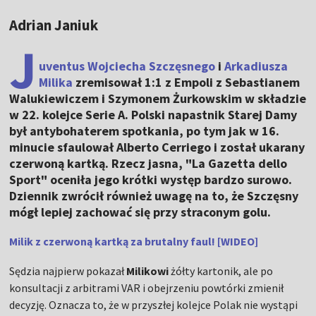
Adrian Janiuk
J
uventus
Wojciecha Szczęsnego
i
Arkadiusza
Milika
zremisował 1:1 z Empoli z Sebastianem
Walukiewiczem i Szymonem Żurkowskim w składzie
w 22. kolejce Serie A. Polski napastnik Starej Damy
był antybohaterem spotkania, po tym jak w 16.
minucie sfaulował Alberto Cerriego i został ukarany
czerwoną kartką. Rzecz jasna, "La Gazetta dello
Sport" oceniła jego krótki występ bardzo surowo.
Dziennik zwrócił również uwagę na to, że Szczęsny
mógł lepiej zachować się przy straconym golu.
Milik z czerwoną kartką za brutalny faul! [WIDEO]
Sędzia najpierw pokazał
Milikowi
żółty kartonik, ale po
konsultacji z arbitrami VAR i obejrzeniu powtórki zmienił
decyzję. Oznacza to, że w przyszłej kolejce Polak nie wystąpi