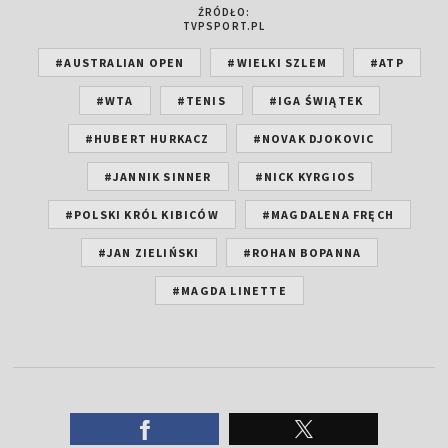
ŹRÓDŁO:
TVPSPORT.PL
#AUSTRALIAN OPEN
#WIELKI SZLEM
#ATP
#WTA
#TENIS
#IGA ŚWIĄTEK
#HUBERT HURKACZ
#NOVAK DJOKOVIC
#JANNIK SINNER
#NICK KYRGIOS
#POLSKI KRÓL KIBICÓW
#MAGDALENA FRĘCH
#JAN ZIELIŃSKI
#ROHAN BOPANNA
#MAGDA LINETTE