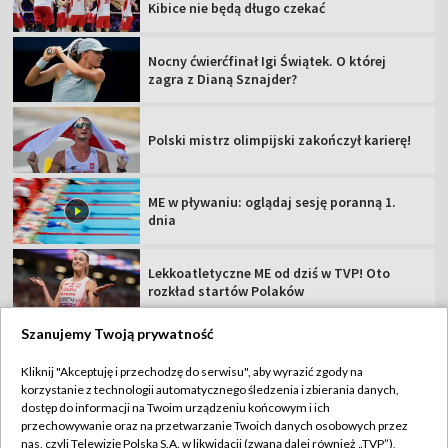
Kibice nie będą długo czekać
Nocny ćwierćfinał Igi Świątek. O której
zagra z Dianą Sznajder?
Polski mistrz olimpijski zakończył karierę!
ME w pływaniu: oglądaj sesję poranną 1.
dnia
Lekkoatletyczne ME od dziś w TVP! Oto
rozkład startów Polaków
Szanujemy Twoją prywatność
Kliknij "Akceptuję i przechodzę do serwisu", aby wyrazić zgody na
korzystanie z technologii automatycznego śledzenia i zbierania danych,
TVP
dostęp do informacji na Twoim urządzeniu końcowym i ich
przechowywanie oraz na przetwarzanie Twoich danych osobowych przez
Abonament TVP
Regulamin TVP
nas, czyli Telewizję Polską S.A. w likwidacji (zwaną dalej również „TVP”),