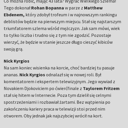
Co można robić, mając 43 lata? Wygrać Wielkiego Szlema!
Tego dokonał
Rohan Bopanna
w parze z
Matthew
Ebdenem,
który
zdobył trofeum i w najnowszym rankingu
deblistów będzie na pierwszym miejscu. Stał się najstarszym
triumfatorem szlema wśród mężczyzn. Jak sam mówi, wiek
to tylko liczba i trudno się z tym nie zgodzić. Pozostaje
wierzyć, że będzie w stanie jeszcze długo cieszyć kibiców
swoją grą.
Nick Kyrgios
Na sam koniec wisienka na korcie, choć bardziej tu pasuje
ananas.
Nick Kyrgios
odnalazł się w nowej roli. Był
komentatorem i ekspertem telewizyjnym. Jego wywiad z
Novakiem Djokoviciem po ćwierćfinale z
Taylorem Fritzem
stał się hitem w Internecie. Poza tym dzielił się celnymi
spostrzeżeniami i rozbawiał żartami. Bez wątpienia po
zakończeniu kariery praca w telewizji stoi przed nim
otworem. Oby jednak jak najszybciej wrócił na kort.