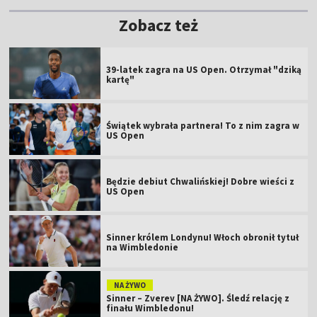
Zobacz też
39-latek zagra na US Open. Otrzymał "dziką
kartę"
Świątek wybrała partnera! To z nim zagra w
US Open
Będzie debiut Chwalińskiej! Dobre wieści z
US Open
Sinner królem Londynu! Włoch obronił tytuł
na Wimbledonie
NA ŻYWO
Sinner – Zverev [NA ŻYWO]. Śledź relację z
finału Wimbledonu!