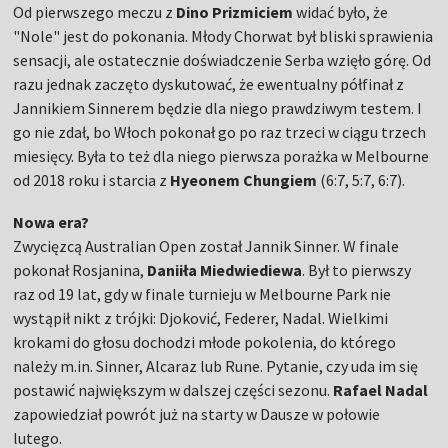
Od pierwszego meczu z
Dino Prizmiciem
widać było, że
"Nole" jest do pokonania. Młody Chorwat był bliski sprawienia
sensacji, ale ostatecznie doświadczenie Serba wzięło górę. Od
razu jednak zaczęto dyskutować, że ewentualny półfinał z
Jannikiem Sinnerem będzie dla niego prawdziwym testem. I
go nie zdał, bo Włoch pokonał go po raz trzeci w ciągu trzech
miesięcy. Była to też dla niego pierwsza porażka w Melbourne
od 2018 roku i starcia z
Hyeonem Chungiem
(6:7, 5:7, 6:7).
Nowa era?
Zwycięzcą Australian Open został Jannik Sinner. W finale
pokonał Rosjanina,
Daniiła Miedwiediewa
. Był to pierwszy
raz od 19 lat, gdy w finale turnieju w Melbourne Park nie
wystąpił nikt z trójki: Djoković, Federer, Nadal. Wielkimi
krokami do głosu dochodzi młode pokolenia, do którego
należy m.in. Sinner, Alcaraz lub Rune. Pytanie, czy uda im się
postawić największym w dalszej części sezonu.
Rafael Nadal
zapowiedział powrót już na starty w Dausze w połowie
lutego.