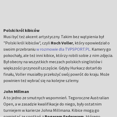
Polski król kibiców
Musi być też akcent artystyczny. Takim bez wątpienia był
"Polski król kibiców", czyli
Roch Voller
, który opowiedział o
swoim przebraniu
w rozmowie dla TVPSPORT.PL.
Kamery go
pokochały, ale też inni kibice, którzy robili sobie z nim zdjęcia.
Był obecny na wszystkich meczach polskich singlistów i
większości przynosił szczęście. Gdyby Hurkacz dotarł do
finału, Voller musiałby przełożyć swój powrót do kraju. Może
powinien też wybrać się na kolejne szlemy.
John Millman
A to jedno ze smutnych wspomnień. Tegoroczne Australian
Open, a w zasadzie kwalifikacje do niego, były ostatnim
turniejem w karierze Johna Millmana. Kibice mogą go
pamiętać ze spotkań z
Rogerem Federerem
, którego