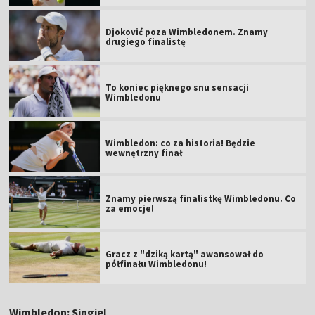
Djoković poza Wimbledonem. Znamy
drugiego finalistę
To koniec pięknego snu sensacji
Wimbledonu
Wimbledon: co za historia! Będzie
wewnętrzny finał
Znamy pierwszą finalistkę Wimbledonu. Co
za emocje!
Gracz z "dziką kartą" awansował do
półfinału Wimbledonu!
Wimbledon: Singiel