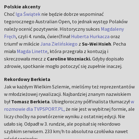
Polskie akcenty
Choć
Iga Świątek
nie będzie dobrze wspominać
tegorocznego Australian Open, to jednak występ Polaków
należy ocenić pozytywnie. Historyczny sukces
Magdaleny
Fręch
, czyli 4. runda, ćwierćfinał
Huberta Hurkacza
oraz
triumf w mikście
Jana Zielińskiego
z
Su-Wei Hsieh
. Pecha
miała
Magda Linette
, która przegrała z kontuzją i
skreczowała mecz z
Caroline Wozniacki.
Gdyby dopisało
zdrowie, spotkanie mogło potoczyć się zupełnie inaczej.
Rekordowy Berkieta
Jak w każdym Wielkim Szlemie, mieliśmy też reprezentantów
w młodzieżowej rywalizacji. Najbardziej znanym nazwiskiem
był
Tomasz Berkieta
. Ubiegłoroczny półfinalista tłumaczył
w
rozmowie dla TVPSPORT.PL,
że nie jest w wybitnej formie, ale
liczy choćby na powtórzenie wyniku z ostatniej edycji. Nie
udało się. Odpadł w 3. rundzie, ale popisał się rekordowo
szybkim serwisem. 233 km/h to absolutna czołówka nawet
wśród seniorów.