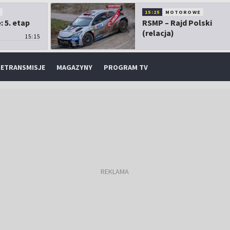
O
15:25
MOTOROWE
 5. etap
RSMP – Rajd Polski
(relacja)
15:15
ETRANSMISJE
MAGAZYNY
PROGRAM TV