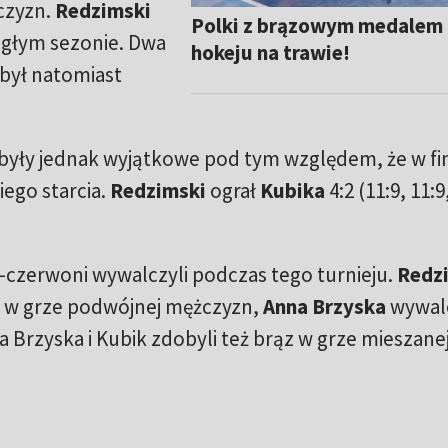
czyzn.
Redzimski
Polki z brązowym medalem
egłym sezonie. Dwa
hokeju na trawie!
był natomiast
yły jednak wyjątkowe pod tym względem, że w fi
ego starcia.
Redzimski
ograł
Kubika
4:2 (11:9, 11:9
o-czerwoni wywalczyli podczas tego turnieju.
Redzi
o w grze podwójnej mężczyzn,
Anna Brzyska
wywal
a Brzyska i Kubik zdobyli też brąz w grze mieszanej