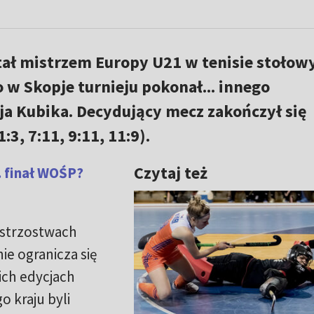
tał mistrzem Europy U21 w tenisie stoło
 w Skopje turnieju pokonał... innego
ja Kubika. Decydujący mecz zakończył się
:3, 7:11, 9:11, 11:9).
Czytaj też
. finał WOŚP?
istrzostwach
ie ogranicza się
ich edycjach
o kraju byli