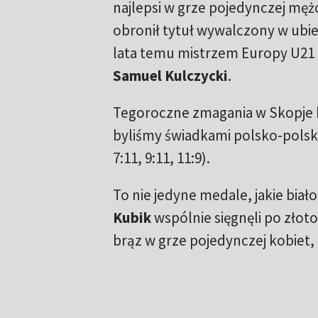
najlepsi w grze pojedynczej męż
obronił tytuł wywalczony w ubi
lata temu mistrzem Europy U21 
Samuel Kulczycki
.
Tegoroczne zmagania w Skopje b
byliśmy świadkami polsko-polski
7:11, 9:11, 11:9).
To nie jedyne medale, jakie biał
Kubik
wspólnie sięgnęli po złot
brąz w grze pojedynczej kobiet, 