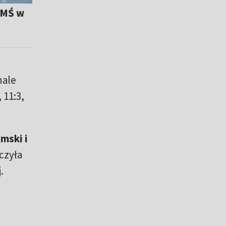
 MŚ w
nale
, 11:3,
mski i
czyła
.