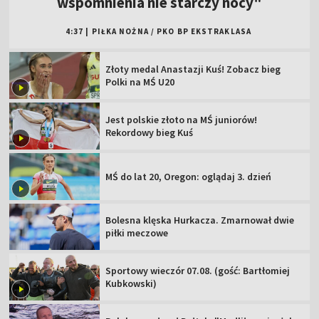
wspomnienia nie starczy nocy"
4:37
|
PIŁKA NOŻNA
/
PKO BP EKSTRAKLASA
Złoty medal Anastazji Kuś! Zobacz bieg
Polki na MŚ U20
Jest polskie złoto na MŚ juniorów!
Rekordowy bieg Kuś
MŚ do lat 20, Oregon: oglądaj 3. dzień
Bolesna klęska Hurkacza. Zmarnował dwie
piłki meczowe
Sportowy wieczór 07.08. (gość: Bartłomiej
Kubkowski)