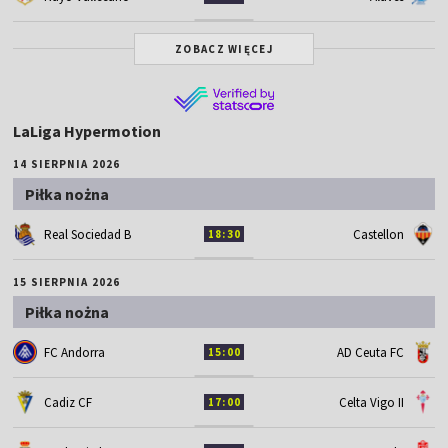
ZOBACZ WIĘCEJ
LaLiga Hypermotion
14 SIERPNIA 2026
Piłka nożna
Real Sociedad B
Castellon
18:30
15 SIERPNIA 2026
Piłka nożna
FC Andorra
AD Ceuta FC
15:00
Cadiz CF
Celta Vigo II
17:00