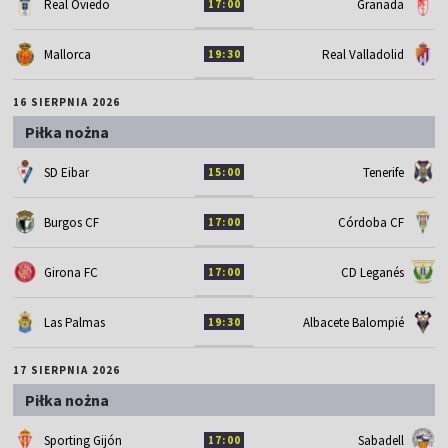
Real Oviedo
Granada
17:00
Mallorca
Real Valladolid
19:30
16 SIERPNIA 2026
Piłka nożna
SD Eibar
Tenerife
15:00
Burgos CF
Córdoba CF
17:00
Girona FC
CD Leganés
17:00
Las Palmas
Albacete Balompié
19:30
17 SIERPNIA 2026
Piłka nożna
Sporting Gijón
Sabadell
17:00