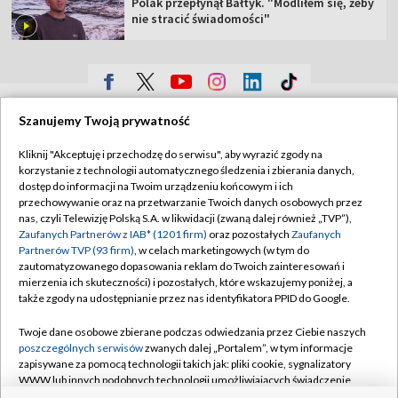
Polak przepłynął Bałtyk. "Modliłem się, żeby
nie stracić świadomości"
TVP
Szanujemy Twoją prywatność
Abonament TVP
Regulamin TVP
Kliknij "Akceptuję i przechodzę do serwisu", aby wyrazić zgody na
Polityka prywatności
Sklep TVP
korzystanie z technologii automatycznego śledzenia i zbierania danych,
dostęp do informacji na Twoim urządzeniu końcowym i ich
Biuro Reklamy
Moje zgody
przechowywanie oraz na przetwarzanie Twoich danych osobowych przez
nas, czyli Telewizję Polską S.A. w likwidacji (zwaną dalej również „TVP”),
Oferta Handlowa
Biuro reklamy
Zaufanych Partnerów z IAB* (1201 firm)
oraz pozostałych
Zaufanych
Partnerów TVP (93 firm)
, w celach marketingowych (w tym do
Telegazeta ogłoszenia
Kontakt
zautomatyzowanego dopasowania reklam do Twoich zainteresowań i
Emisja w TVP
mierzenia ich skuteczności) i pozostałych, które wskazujemy poniżej, a
także zgody na udostępnianie przez nas identyfikatora PPID do Google.
Kanały
Rada Programowa
Twoje dane osobowe zbierane podczas odwiedzania przez Ciebie naszych
Ogłoszenia przetargowe
poszczególnych serwisów
zwanych dalej „Portalem”, w tym informacje
©2026 Telewizja Polska Spółka Akcyjna w likwidacji
zapisywane za pomocą technologii takich jak: pliki cookie, sygnalizatory
Akademia Telewizyjna
WWW lub innych podobnych technologii umożliwiających świadczenie
Informacje o nadawcy
dopasowanych i bezpiecznych usług, personalizację treści oraz reklam,