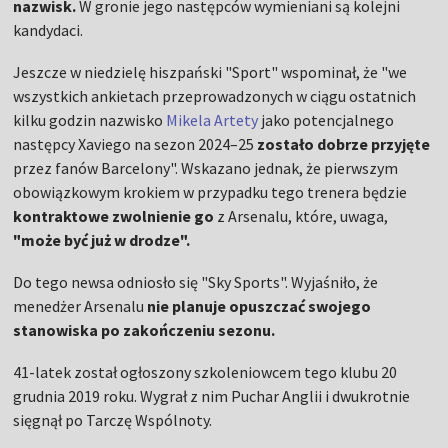
nazwisk.
W gronie jego następców wymieniani są kolejni
kandydaci.
Jeszcze w niedzielę hiszpański "Sport" wspominał, że "we
wszystkich ankietach przeprowadzonych w ciągu ostatnich
kilku godzin nazwisko
Mikela Artety
jako potencjalnego
następcy Xaviego na sezon 2024–25
zostało dobrze przyjęte
przez fanów Barcelony". Wskazano jednak, że pierwszym
obowiązkowym krokiem w przypadku tego trenera będzie
kontraktowe zwolnienie go
z Arsenalu, które, uwaga,
"może być już w drodze".
Do tego newsa odniosło się "Sky Sports". Wyjaśniło, że
menedżer Arsenalu
nie planuje opuszczać swojego
stanowiska po zakończeniu sezonu.
41-latek został ogłoszony szkoleniowcem tego klubu 20
grudnia 2019 roku. Wygrał z nim Puchar Anglii i dwukrotnie
sięgnął po Tarczę Wspólnoty.