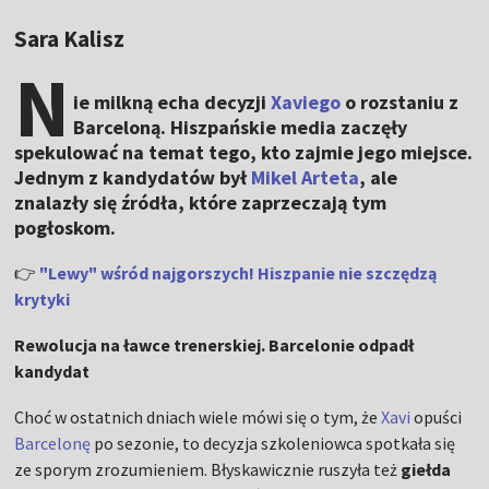
Sara Kalisz
N
ie milkną echa decyzji
Xaviego
o rozstaniu z
Barceloną. Hiszpańskie media zaczęły
spekulować na temat tego, kto zajmie jego miejsce.
Jednym z kandydatów był
Mikel Arteta
, ale
znalazły się źródła, które zaprzeczają tym
pogłoskom.
👉
"Lewy" wśród najgorszych! Hiszpanie nie szczędzą
krytyki
Rewolucja na ławce trenerskiej. Barcelonie odpadł
kandydat
Choć w ostatnich dniach wiele mówi się o tym, że
Xavi
opuści
Barcelonę
po sezonie, to decyzja szkoleniowca spotkała się
ze sporym zrozumieniem. Błyskawicznie ruszyła też
giełda