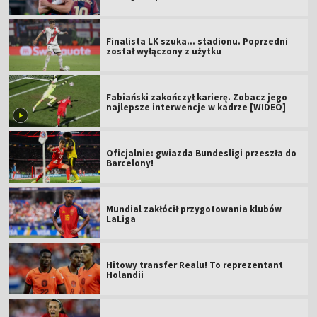
Finalista LK szuka... stadionu. Poprzedni
został wyłączony z użytku
Fabiański zakończył karierę. Zobacz jego
najlepsze interwencje w kadrze [WIDEO]
Oficjalnie: gwiazda Bundesligi przeszła do
Barcelony!
Mundial zakłócił przygotowania klubów
LaLiga
Hitowy transfer Realu! To reprezentant
Holandii