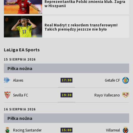
Reprezentantka Polski zmienia klub. Zagra
w Hiszpanii
Real Madryt z rekordem transferowym!
Takich pieniędzy jeszcze nie było
LaLiga EA Sports
15 SIERPNIA 2026
Piłka nożna
Alaves
Getafe CF
17:30
Sevilla FC
Rayo Vallecano
19:30
16 SIERPNIA 2026
Piłka nożna
Racing Santander
Villarreal
15:00