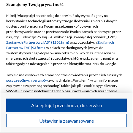
Szanujemy Twoją prywatność
Podhale Nowy Targ – Hutnik Kraków [NA
ŻYWO]. Oglądaj mecz Betclic 2 Ligi
Kliknij "Akceptuję i przechodzę do serwisu", aby wyrazić zgody na
korzystanie z technologii automatycznego śledzenia i zbierania danych,
dostęp do informacji na Twoim urządzeniu końcowym i ich
Miedź Legnica – Pogoń Grodzisk
przechowywanie oraz na przetwarzanie Twoich danych osobowych przez
Mazowiecki. Oglądaj mecz Betclic 1 Ligi!
nas, czyli Telewizję Polską S.A. w likwidacji (zwaną dalej również „TVP”),
Zaufanych Partnerów z IAB* (1201 firm)
oraz pozostałych
Zaufanych
Partnerów TVP (93 firm)
, w celach marketingowych (w tym do
zautomatyzowanego dopasowania reklam do Twoich zainteresowań i
mierzenia ich skuteczności) i pozostałych, które wskazujemy poniżej, a
także zgody na udostępnianie przez nas identyfikatora PPID do Google.
TVP
Twoje dane osobowe zbierane podczas odwiedzania przez Ciebie naszych
Abonament TVP
Regulamin TVP
poszczególnych serwisów
zwanych dalej „Portalem”, w tym informacje
Polityka prywatności
Sklep TVP
zapisywane za pomocą technologii takich jak: pliki cookie, sygnalizatory
WWW lub innych podobnych technologii umożliwiających świadczenie
Biuro Reklamy
Moje zgody
dopasowanych i bezpiecznych usług, personalizację treści oraz reklam,
udostępnianie funkcji mediów społecznościowych oraz analizowanie
Oferta Handlowa
Biuro reklamy
Akceptuję i przechodzę do serwisu
ruchu w Internecie.
Telegazeta ogłoszenia
Kontakt
Twoje dane osobowe zbierane podczas odwiedzania przez Ciebie
Ustawienia zaawansowane
News
Transmisje
Wideo
Więcej
Emisja w TVP
poszczególnych serwisów
na Portalu, takie jak adresy IP, identyfikatory
Twoich urządzeń końcowych i identyfikatory plików cookie, informacje o