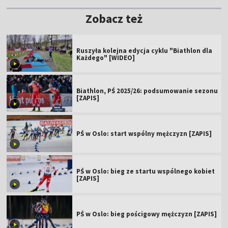
Zobacz też
Ruszyła kolejna edycja cyklu "Biathlon dla
Każdego" [WIDEO]
Biathlon, PŚ 2025/26: podsumowanie sezonu
[ZAPIS]
PŚ w Oslo: start wspólny mężczyzn [ZAPIS]
PŚ w Oslo: bieg ze startu wspólnego kobiet
[ZAPIS]
PŚ w Oslo: bieg pościgowy mężczyzn [ZAPIS]