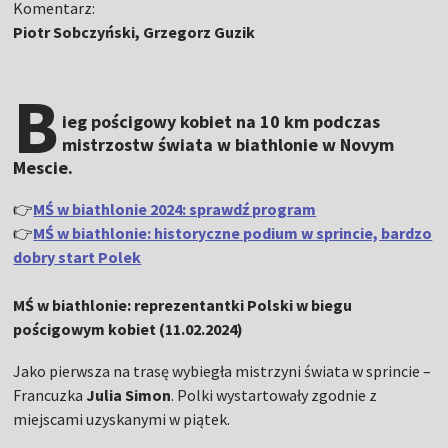
Komentarz:
Piotr Sobczyński, Grzegorz Guzik
B
ieg pościgowy kobiet na 10 km podczas
mistrzostw świata w biathlonie w Novym
Mescie.
👉
MŚ w biathlonie 2024: sprawdź program
👉
MŚ w biathlonie: historyczne podium w sprincie, bardzo
dobry start Polek
MŚ w biathlonie: reprezentantki Polski w biegu
pościgowym kobiet (11.02.2024)
Jako pierwsza na trasę wybiegła mistrzyni świata w sprincie –
Francuzka
Julia Simon
. Polki wystartowały zgodnie z
miejscami uzyskanymi w piątek.