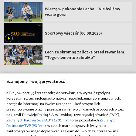
Wierzą w pokonanie Lecha. "Nie byliśmy
wcale gorsi"
Sportowy wieczór (06.08.2026)
Lech ze skromną zaliczką przed rewanżem.
"Tego elementu zabrakło"
Szanujemy Twoją prywatność
TVP
Kliknij "Akceptuję i przechodzę do serwisu", aby wyrazić zgody na
korzystanie z technologii automatycznego śledzenia i zbierania danych,
Abonament TVP
Regulamin TVP
dostęp do informacji na Twoim urządzeniu końcowym i ich
Polityka prywatności
Sklep TVP
przechowywanie oraz na przetwarzanie Twoich danych osobowych przez
nas, czyli Telewizję Polską S.A. w likwidacji (zwaną dalej również „TVP”),
Biuro Reklamy
Moje zgody
Zaufanych Partnerów z IAB* (1201 firm)
oraz pozostałych
Zaufanych
Partnerów TVP (93 firm)
, w celach marketingowych (w tym do
Oferta Handlowa
Biuro reklamy
zautomatyzowanego dopasowania reklam do Twoich zainteresowań i