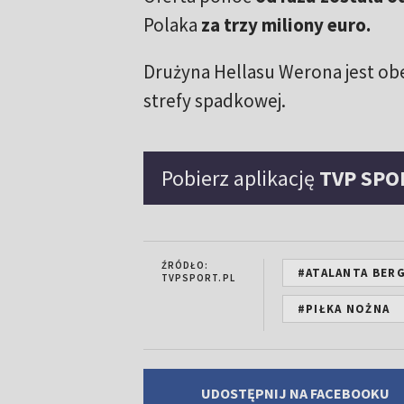
Polaka
za trzy miliony euro.
Drużyna Hellasu Werona jest obec
strefy spadkowej.
Pobierz aplikację
TVP SPO
ŹRÓDŁO:
#ATALANTA BER
TVPSPORT.PL
#PIŁKA NOŻNA
UDOSTĘPNIJ NA FACEBOOKU