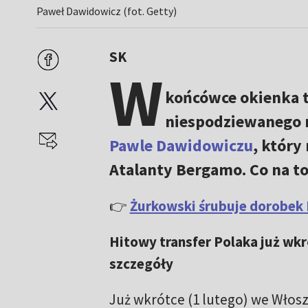
Paweł Dawidowicz (fot. Getty)
SK
W
końcówce okienka 
niespodziewanego 
Pawle Dawidowiczu
, który
Atalanty Bergamo. Co na to
👉
Żurkowski śrubuje dorobek P
Hitowy transfer Polaka już wk
szczegóły
Już wkrótce (1 lutego) we Włos