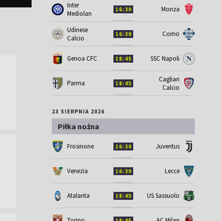
Inter
Monza
16:30
Mediolan
Udinese
Como
16:30
Calcio
Genoa CFC
SSC Napoli
18:45
Cagliari
Parma
18:45
Calcio
23 SIERPNIA 2026
Piłka nożna
Frosinone
Juventus
16:30
Venezia
Lecce
16:30
Atalanta
US Sassuolo
18:45
Torino
AC Milan
18:45