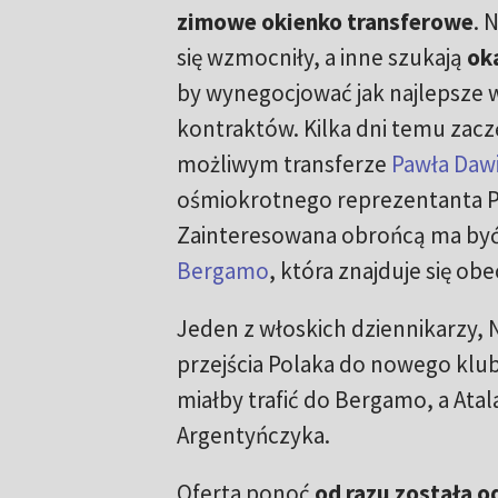
zimowe okienko transferowe
. 
się wzmocniły, a inne szukają
oka
by wynegocjować jak najlepsze 
kontraktów. Kilka dni temu zac
możliwym transferze
Pawła Daw
ośmiokrotnego reprezentanta Po
Zainteresowana obrońcą ma by
Bergamo
, która znajduje się ob
Jeden z włoskich dziennikarzy, N
przejścia Polaka do nowego klub
miałby trafić do Bergamo, a Ata
Argentyńczyka.
Oferta ponoć
od razu została o