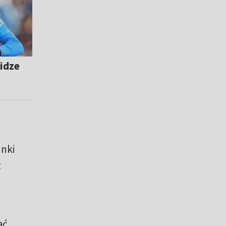
lidze
unki
z
ać