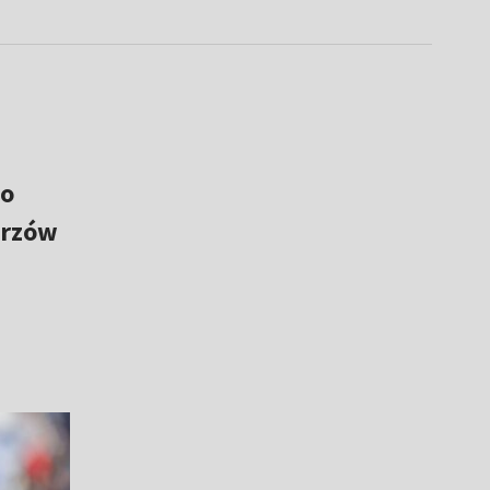
 o
trzów