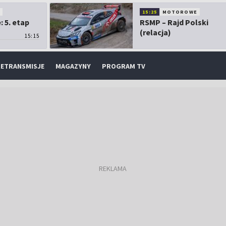
O
15:25
MOTOROWE
 5. etap
RSMP – Rajd Polski
(relacja)
15:15
ETRANSMISJE
MAGAZYNY
PROGRAM TV