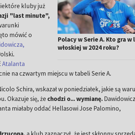
Niektóre kluby już
zji "last minute",
warunki
zęto mówić o
Polacy w Serie A. Kto gra w 
idowicza,
włoskiej w 2024 roku?
lski.
ć
Atalanta
ecnie na czwartym miejscu w tabeli Serie A.
icolo Schira, wskazał w poniedziałek, jakie są war
u. Okazuje się, że
chodzi o... wymianę.
Dawidowic
lanta miałaby oddać Hellasowi Jose Palomino,
drzucona,
a klub zaznaczył, że jest skłonny sprzed