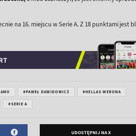
nie na 16. miejscu w Serie A. Z 18 punktami jest b
RT
GAMO
#PAWEŁ DAWIDOWICZ
#HELLAS WERONA
#SERIE A
UDOSTĘPNIJ NA X