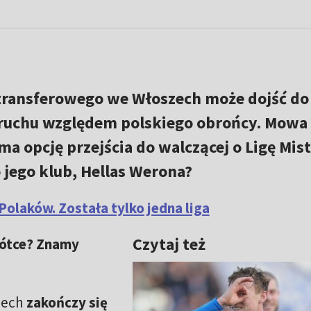
transferowego we Włoszech może dojść do
ruchu względem polskiego obrońcy. Mowa
 ma opcję przejścia do walczącej o Ligę Mis
 jego klub, Hellas Werona?
olaków. Została tylko jedna liga
Czytaj też
rótce? Znamy
zech
zakończy się