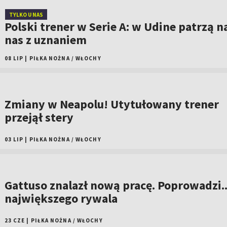
TYLKO U NAS
Polski trener w Serie A: w Udine patrzą n
nas z uznaniem
08 LIP
|
PIŁKA NOŻNA
/
WŁOCHY
Zmiany w Neapolu! Utytułowany trener
przejął stery
03 LIP
|
PIŁKA NOŻNA
/
WŁOCHY
Gattuso znalazł nową pracę. Poprowadzi..
największego rywala
23 CZE
|
PIŁKA NOŻNA
/
WŁOCHY