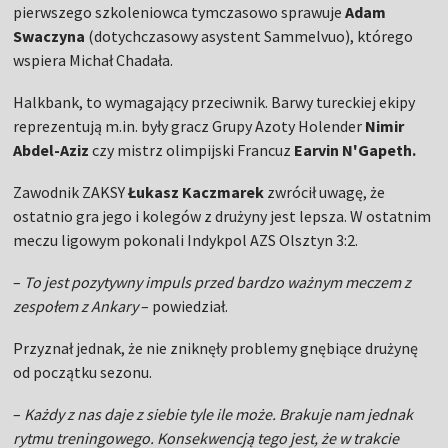
pierwszego szkoleniowca tymczasowo sprawuje
Adam
Swaczyna
(dotychczasowy asystent Sammelvuo), którego
wspiera Michał Chadała.
Halkbank, to wymagający przeciwnik. Barwy tureckiej ekipy
reprezentują m.in. były gracz Grupy Azoty Holender
Nimir
Abdel-Aziz
czy mistrz olimpijski Francuz
Earvin N'Gapeth.
Zawodnik ZAKSY
Łukasz Kaczmarek
zwrócił uwagę, że
ostatnio gra jego i kolegów z drużyny jest lepsza. W ostatnim
meczu ligowym pokonali Indykpol AZS Olsztyn 3:2.
–
To jest pozytywny impuls przed bardzo ważnym meczem z
zespołem z Ankary
– powiedział.
Przyznał jednak, że nie zniknęły problemy gnębiące drużynę
od początku sezonu.
–
Każdy z nas daje z siebie tyle ile może. Brakuje nam jednak
rytmu treningowego. Konsekwencją tego jest, że w trakcie