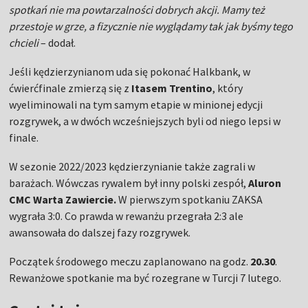
spotkań nie ma powtarzalności dobrych akcji. Mamy też
przestoje w grze, a fizycznie nie wyglądamy tak jak byśmy tego
chcieli
– dodał.
Jeśli kędzierzynianom uda się pokonać Halkbank, w
ćwierćfinale zmierzą się z
Itasem Trentino
, który
wyeliminowali na tym samym etapie w minionej edycji
rozgrywek, a w dwóch wcześniejszych byli od niego lepsi w
finale.
W sezonie 2022/2023 kędzierzynianie także zagrali w
barażach. Wówczas rywalem był inny polski zespół,
Aluron
CMC Warta Zawiercie.
W pierwszym spotkaniu ZAKSA
wygrała 3:0. Co prawda w rewanżu przegrała 2:3 ale
awansowała do dalszej fazy rozgrywek.
Początek środowego meczu zaplanowano na godz.
20.30
.
Rewanżowe spotkanie ma być rozegrane w Turcji 7 lutego.