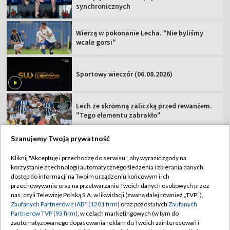
synchronicznych
Wierzą w pokonanie Lecha. "Nie byliśmy
wcale gorsi"
Sportowy wieczór (06.08.2026)
Lech ze skromną zaliczką przed rewanżem.
"Tego elementu zabrakło"
Szanujemy Twoją prywatność
Kliknij "Akceptuję i przechodzę do serwisu", aby wyrazić zgody na
korzystanie z technologii automatycznego śledzenia i zbierania danych,
TVP
dostęp do informacji na Twoim urządzeniu końcowym i ich
Abonament TVP
Regulamin TVP
przechowywanie oraz na przetwarzanie Twoich danych osobowych przez
nas, czyli Telewizję Polską S.A. w likwidacji (zwaną dalej również „TVP”),
Polityka prywatności
Sklep TVP
Zaufanych Partnerów z IAB* (1201 firm)
oraz pozostałych
Zaufanych
Partnerów TVP (93 firm)
, w celach marketingowych (w tym do
Biuro Reklamy
Moje zgody
zautomatyzowanego dopasowania reklam do Twoich zainteresowań i