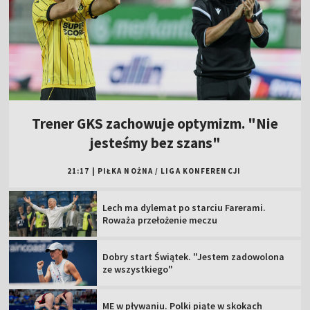
Trener GKS zachowuje optymizm. "Nie
jesteśmy bez szans"
21:17
|
PIŁKA NOŻNA
/
LIGA KONFERENCJI
Lech ma dylemat po starciu Farerami.
Roważa przełożenie meczu
Dobry start Świątek. "Jestem zadowolona
ze wszystkiego"
ME w pływaniu. Polki piąte w skokach